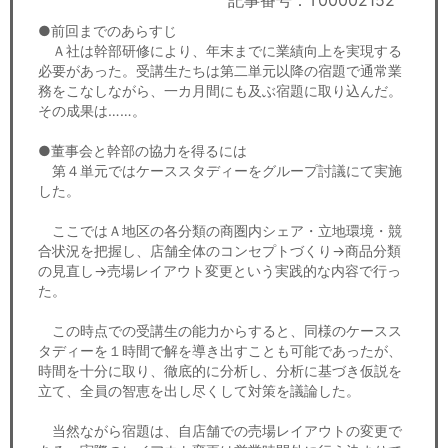
記事番号：T00002152
セミナー
●前回までのあらすじ
Ａ社は幹部研修により、年末までに業績向上を実現する
経済ニュース
必要があった。受講生たちは第二単元以降の宿題で通常業
務をこなしながら、一カ月間にも及ぶ宿題に取り込んだ。
労務顧問
その成果は……。
ＩＴ
●董事会と幹部の協力を得るには
第４単元ではケーススタディーをグループ討議にて実施
した。
飲食店情報
ここではＡ地区の各分類の商圏内シェア・立地環境・競
合状況を把握し、店舗全体のコンセプトづくり→商品分類
の見直し→売場レイアウト変更という実践的な内容で行っ
た。
この時点での受講生の能力からすると、同様のケースス
タディーを１時間で解を導き出すことも可能であったが、
時間を十分に取り、徹底的に分析し、分析に基づき仮説を
立て、全員の智恵を出し尽くして対策を議論した。
当然ながら宿題は、自店舗での売場レイアウトの変更で