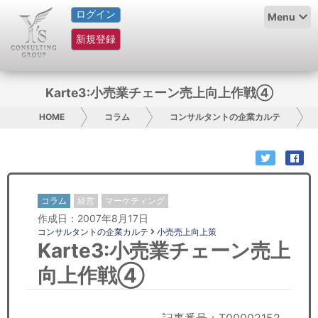
ログイン
HOME
Menu
新規登録
サービス紹介
コラム
Karte3:小売業チェーン売上向上作戦④
グループ概要
HOME
コラム
コンサルタントの企業カルテ
採用情報
お問い合わせ
コラム
経営
マーケティング
作成日：2007年8月17日
日本人にPR
コンサルタントの企業カルテ
小売売上向上策
Karte3:小売業チェーン売上
コンサルティング
向上作戦④
リサーチ