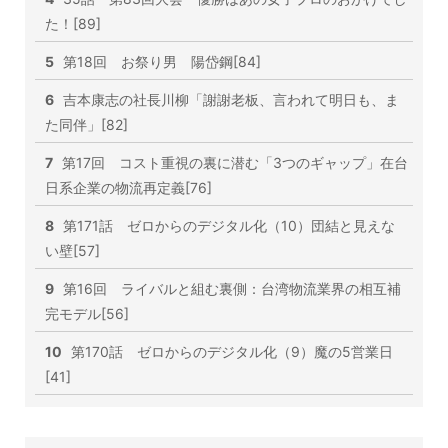
た！[89]
5
第18回 お祭り男 陽岱鋼[84]
6
吉本康志の社長川柳「謝謝老板、言われて明日も、ま
た同伴」[82]
7
第17回 コスト重視の裏に潜む「3つのギャップ」在台
日系企業の物流再定義[76]
8
第171話 ゼロからのデジタル化（10）団結と見えな
い壁[57]
9
第16回 ライバルと組む裏側：台湾物流業界の相互補
完モデル[56]
10
第170話 ゼロからのデジタル化（9）魔の5営業日
[41]