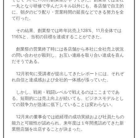
一丸となり研修で学んだスキル以外にも、各店舗で自主的
に、朝夕のビラ配り・営業時間の延長などできる努力を全
て行った。
その結果、創業祭では昨年比売上128%、11月全体では
116%と、当初の目標を達成することができた。
創業祭の営業終了時には各店舗から本社に全社売上状況
の問い合わせが殺到し、お互い連絡を取り合い達成を喜ん
だそうである。
12月初旬に受講者が提出してきたレポートには、それぞ
れ自信と達成感および全社的一体感が漲っていた。
しかし、戦術・戦闘レベルで戦えるのはここまでであ
る。短期的には売上向上が続いても、ビジネスモデルとし
ての競争力が急速に低下していることは変わらない。
12月末の董事会では総経理の成功実績および社員たちの
能力と可能性が認められ、来年度は１年間煮詰めてきた新
業態店舗を出店することが決まった。