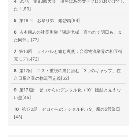
4
35話 第83回大会 優勝はあの女子プロのおかげでし
た！[89]
5
第18回 お祭り男 陽岱鋼[84]
6
吉本康志の社長川柳「謝謝老板、言われて明日も、ま
た同伴」[77]
7
第16回 ライバルと組む裏側：台湾物流業界の相互補
完モデル[72]
8
第17回 コスト重視の裏に潜む「3つのギャップ」在
台日系企業の物流再定義[62]
9
第171話 ゼロからのデジタル化（10）団結と見えな
い壁[45]
10
第170話 ゼロからのデジタル化（9）魔の5営業日
[43]