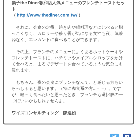
楽子the Diner敦和店人気メニューのフレンチトーストセッ
ト
（
http://www.thediner.com.tw/
）
それに、会食の定番、焼き肉や鍋料理などに比べると脂
っこくなく、カロリーや移り香が気になる女性も夜、気兼
ねなく、エレガントに食べることができます。
その上、ブランチのメニューによくあるホットケーキや
フレンチトーストに、ハチミツやメイプルシロップをかけ
て食べると、まるでデザートを食べているような気分にも
浸れます。
もちろん、夜の会食にブランチなんて、と感じる方もい
らっしゃると思います。（特に肉食系の方…=_=）。です
が、軽～く食べたいと思ったとき、ブランチも選択肢の一
つにいいかもしれませんよ。
ワイズコンサルティング 陳逸如