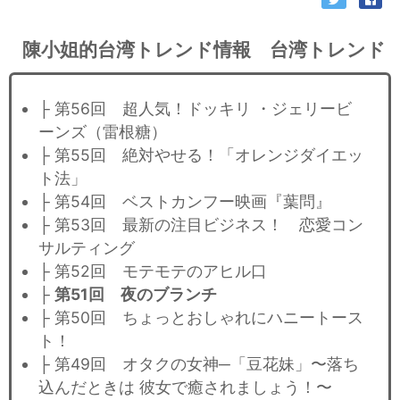
陳小姐的台湾トレンド情報 台湾トレンド
├ 第56回 超人気！ドッキリ ・ジェリービ
ーンズ（雷根糖）
├ 第55回 絶対やせる！「オレンジダイエッ
ト法」
├ 第54回 ベストカンフー映画『葉問』
├ 第53回 最新の注目ビジネス！ 恋愛コン
サルティング
├ 第52回 モテモテのアヒル口
├
第51回 夜のブランチ
├ 第50回 ちょっとおしゃれにハニートース
ト！
├ 第49回 オタクの女神─「豆花妹」〜落ち
込んだときは 彼女で癒されましょう！〜