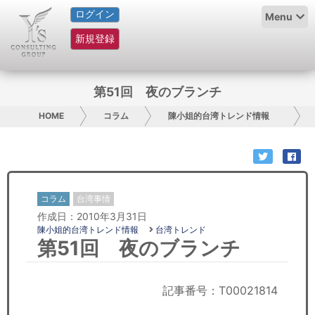
ログイン
HOME
Menu
新規登録
サービス紹介
コラム
第51回 夜のブランチ
グループ概要
HOME
コラム
陳小姐的台湾トレンド情報
採用情報
お問い合わせ
コラム
台湾事情
作成日：2010年3月31日
日本人にPR
陳小姐的台湾トレンド情報
台湾トレンド
第51回 夜のブランチ
コンサルティング
リサーチ
記事番号：T00021814