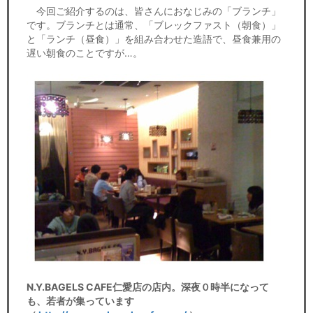
セミナー
今回ご紹介するのは、皆さんにおなじみの「ブランチ」
です。ブランチとは通常、「ブレックファスト（朝食）」
経済ニュース
と「ランチ（昼食）」を組み合わせた造語で、昼食兼用の
遅い朝食のことですが…。
労務顧問
ＩＴ
飲食店情報
N.Y.BAGELS CAFE仁愛店の店内。深夜０時半になって
も、若者が集っています