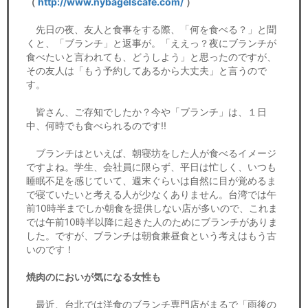
（
http://www.nybagelscafe.com/
）
先日の夜、友人と食事をする際、「何を食べる？」と聞
くと、「ブランチ」と返事が。「ええっ？夜にブランチが
食べたいと言われても、どうしよう」と思ったのですが、
その友人は「もう予約してあるから大丈夫」と言うので
す。
皆さん、ご存知でしたか？今や「ブランチ」は、１日
中、何時でも食べられるのです!!
ブランチはといえば、朝寝坊をした人が食べるイメージ
ですよね。学生、会社員に限らず、平日は忙しく、いつも
睡眠不足を感じていて、週末ぐらいは自然に目が覚めるま
で寝ていたいと考える人が少なくありません。台湾では午
前10時半までしか朝食を提供しない店が多いので、これま
では午前10時半以降に起きた人のためにブランチがありま
した。ですが、ブランチは朝食兼昼食という考えはもう古
いのです！
焼肉のにおいが気になる女性も
最近、台北では洋食のブランチ専門店がまるで「雨後の