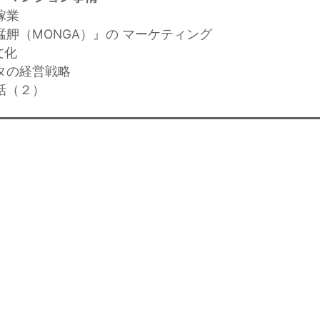
稼業
艋舺（MONGA）』の マーケティング
文化
ータの経営戦略
話（２）