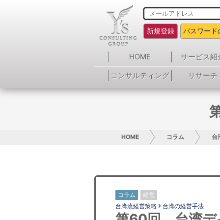
新規登録
パスワード
HOME
サービス紹
コンサルティング
リサーチ
HOME
コラム
台
コラム
経営
台湾流経営策略
台湾の経営手法
第60回 台湾