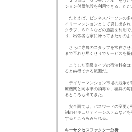
２つ目は「６つ星ホテル」をうた
ション付属施設を利用できる。ただ
たとえば、ビジネスパーソンの多
イリーマンションとして貸し出され
クラブ、ＳＰＡなどの施設を利用で
り、出張者も家に帰ってきたかのよ
さらに専属のスタッフを常在させ
まで至れり尽くせりでサービスを提
こうした高級タイプの宿泊料金は１
ると納得できる範囲だ。
デイリーマンション市場の競争が
療機関と同水準の消毒や、寝具の毎
るところも出てきた。
安全面では、パスワードの変更が可
制のセキュリティーシステムなどを
するところもみられる。
キーサクセスファクター分析