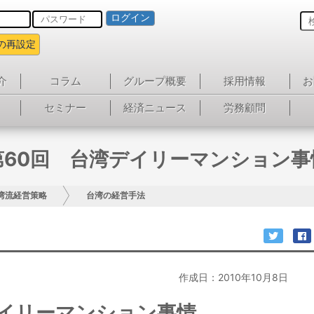
ログイン
の再設定
介
コラム
グループ概要
採用情報
お
セミナー
経済ニュース
労務顧問
第60回 台湾デイリーマンション事
湾流経営策略
台湾の経営手法
作成日：2010年10月8日
デイリーマンション事情