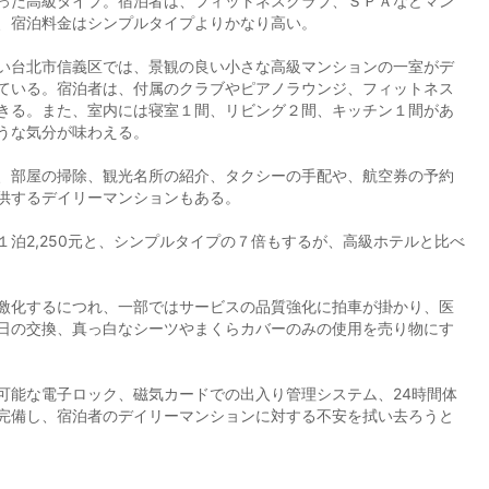
った高級タイプ。宿泊者は、フィットネスクラブ、ＳＰＡなどマン
、宿泊料金はシンプルタイプよりかなり高い。
い台北市信義区では、景観の良い小さな高級マンションの一室がデ
ている。宿泊者は、付属のクラブやピアノラウンジ、フィットネス
きる。また、室内には寝室１間、リビング２間、キッチン１間があ
うな気分が味わえる。
、部屋の掃除、観光名所の紹介、タクシーの手配や、航空券の予約
供するデイリーマンションもある。
泊2,250元と、シンプルタイプの７倍もするが、高級ホテルと比べ
激化するにつれ、一部ではサービスの品質強化に拍車が掛かり、医
日の交換、真っ白なシーツやまくらカバーのみの使用を売り物にす
能な電子ロック、磁気カードでの出入り管理システム、24時間体
完備し、宿泊者のデイリーマンションに対する不安を拭い去ろうと