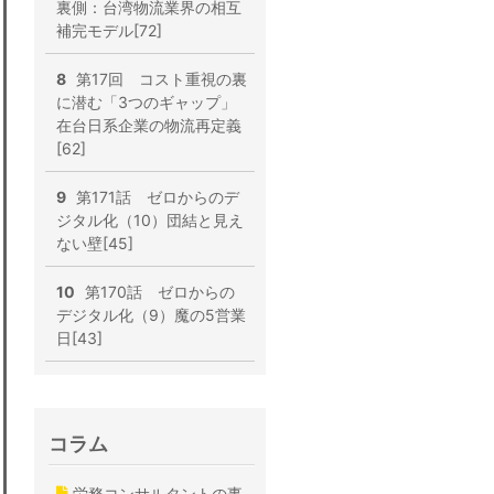
裏側：台湾物流業界の相互
補完モデル[72]
8
第17回 コスト重視の裏
に潜む「3つのギャップ」
在台日系企業の物流再定義
[62]
9
第171話 ゼロからのデ
ジタル化（10）団結と見え
ない壁[45]
10
第170話 ゼロからの
デジタル化（9）魔の5営業
日[43]
コラム
労務コンサルタントの事