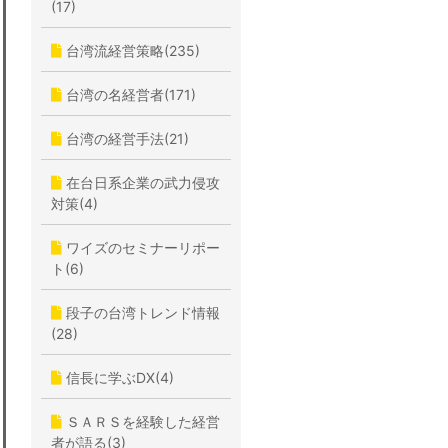
(17)
台湾流経営策略(235)
台湾の名経営者(171)
台湾の経営手法(21)
在台日系企業の武力侵攻
対策(4)
ワイズのセミナーリポー
ト(6)
段子の台湾トレンド情報
(28)
信長に学ぶDX(4)
ＳＡＲＳを経験した経営
者が語る(3)