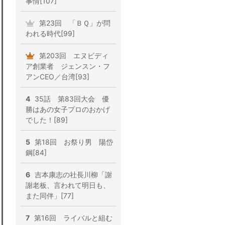
事情[107]
第23回 「ＢＱ」が問
われる時代[99]
第203回 エヌビディ
ア創業者 ジェンスン・フ
アンCEO／台湾[93]
4
35話 第83回大会 優
勝はあの女子プロのおかげ
でした！[89]
5
第18回 お祭り男 陽岱
鋼[84]
6
吉本康志の社長川柳「謝
謝老板、言われて明日も、
また同伴」[77]
7
第16回 ライバルと組む