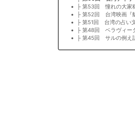
├ 第53回 憧れの大家
├ 第52回 台湾映画『
├ 第51回 台湾の占い
├ 第48回 ベラヴィ
├ 第45回 サルの例え