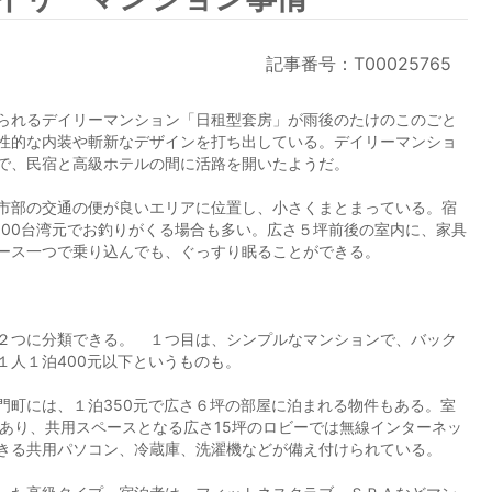
記事番号：T00025765
られるデイリーマンション「日租型套房」が雨後のたけのこのごと
性的な内装や斬新なデザインを打ち出している。デイリーマンショ
で、民宿と高級ホテルの間に活路を開いたようだ。
市部の交通の便が良いエリアに位置し、小さくまとまっている。宿
000台湾元でお釣りがくる場合も多い。広さ５坪前後の室内に、家具
ース一つで乗り込んでも、ぐっすり眠ることができる。
２つに分類できる。 １つ目は、シンプルなマンションで、バック
１人１泊400元以下というものも。
町には、１泊350元で広さ６坪の部屋に泊まれる物件もある。室
があり、共用スペースとなる広さ15坪のロビーでは無線インターネッ
きる共用パソコン、冷蔵庫、洗濯機などが備え付けられている。