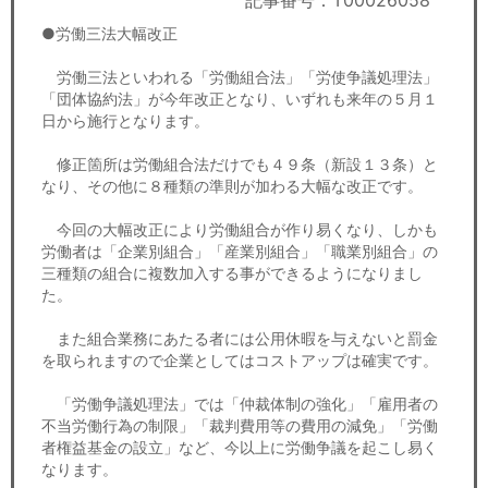
記事番号：T00026058
セミナー
●労働三法大幅改正
経済ニュース
労働三法といわれる「労働組合法」「労使争議処理法」
「団体協約法」が今年改正となり、いずれも来年の５月１
労務顧問
日から施行となります。
ＩＴ
修正箇所は労働組合法だけでも４９条（新設１３条）と
なり、その他に８種類の準則が加わる大幅な改正です。
飲食店情報
今回の大幅改正により労働組合が作り易くなり、しかも
労働者は「企業別組合」「産業別組合」「職業別組合」の
三種類の組合に複数加入する事ができるようになりまし
た。
また組合業務にあたる者には公用休暇を与えないと罰金
を取られますので企業としてはコストアップは確実です。
「労働争議処理法」では「仲裁体制の強化」「雇用者の
不当労働行為の制限」「裁判費用等の費用の減免」「労働
者権益基金の設立」など、今以上に労働争議を起こし易く
なります。