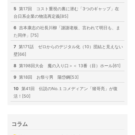
5
第17回 コスト重視の裏に潜む「3つのギャップ」在
台日系企業の物流再定義[85]
6
吉本康志の社長川柳「謝謝老板、言われて明日も、ま
た同伴」[75]
7
第171話 ゼロからのデジタル化（10）団結と見えない
壁[66]
8
第198回大会 魔の入り口＞＜ 13番（目）ホール[61]
9
第18回 お祭り男 陽岱鋼[53]
10
第41回 伝説のNo.１コメディアン「猪哥亮」が復
活！[50]
コラム