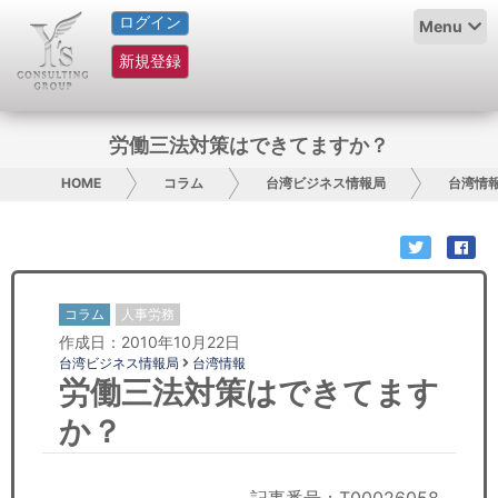
ログイン
HOME
Menu
新規登録
サービス紹介
コラム
労働三法対策はできてますか？
グループ概要
HOME
コラム
台湾ビジネス情報局
台湾情
採用情報
お問い合わせ
コラム
人事労務
作成日：2010年10月22日
日本人にPR
台湾ビジネス情報局
台湾情報
労働三法対策はできてます
コンサルティング
か？
リサーチ