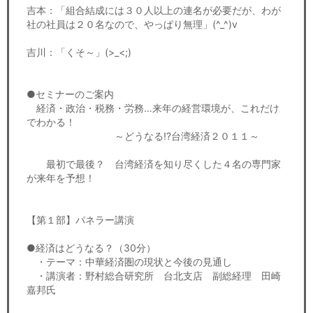
吉本：「組合結成には３０人以上の連名が必要だが、わが
社の社員は２０名なので、やっぱり無理」(^_^)v
吉川：「くそ～」(>_<;)
●セミナーのご案内
経済・政治・税務・労務…来年の経営環境が、これだけ
でわかる！
～どうなる!?台湾経済２０１１～
最初で最後？ 台湾経済を知り尽くした４名の専門家
が来年を予想！
【第１部】パネラー講演
●経済はどうなる？（30分）
・テーマ：中華経済圏の現状と今後の見通し
・講演者：野村総合研究所 台北支店 副総経理 田崎
嘉邦氏