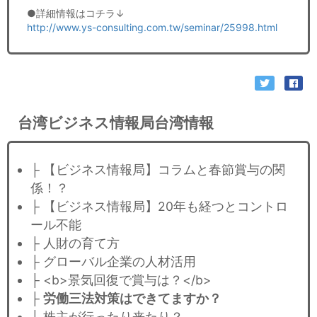
●詳細情報はコチラ↓
http://www.ys-consulting.com.tw/seminar/25998.html
台湾ビジネス情報局台湾情報
├ 【ビジネス情報局】コラムと春節賞与の関
係！？
├ 【ビジネス情報局】20年も経つとコントロ
ール不能
├ 人財の育て方
├ グローバル企業の人材活用
├ <b>景気回復で賞与は？</b>
├
労働三法対策はできてますか？
├ 株主が行ったり来たり？