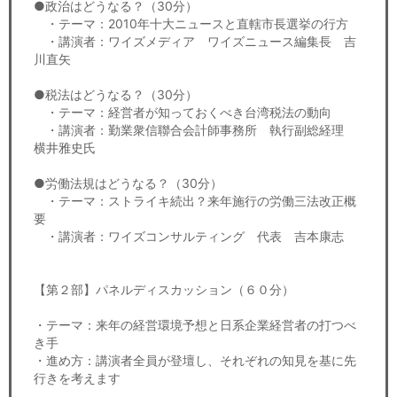
●政治はどうなる？（30分）
・テーマ：2010年十大ニュースと直轄市長選挙の行方
・講演者：ワイズメディア ワイズニュース編集長 吉
川直矢
●税法はどうなる？（30分）
・テーマ：経営者が知っておくべき台湾税法の動向
・講演者：勤業衆信聯合会計師事務所 執行副総経理
横井雅史氏
●労働法規はどうなる？（30分）
・テーマ：ストライキ続出？来年施行の労働三法改正概
要
・講演者：ワイズコンサルティング 代表 吉本康志
【第２部】パネルディスカッション（６０分）
・テーマ：来年の経営環境予想と日系企業経営者の打つべ
き手
・進め方：講演者全員が登壇し、それぞれの知見を基に先
行きを考えます