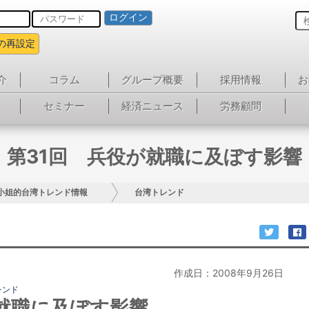
ログイン
の再設定
介
コラム
グループ概要
採用情報
お
セミナー
経済ニュース
労務顧問
第31回 兵役が就職に及ぼす影響
小姐的台湾トレンド情報
台湾トレンド
作成日：2008年9月26日
レンド
が就職に及ぼす影響