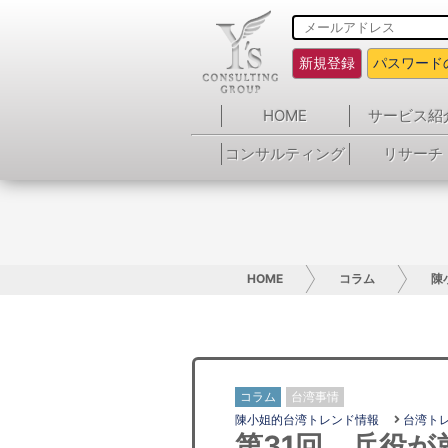
新規登録
パスワード
HOME
サービス紹
コンサルティング
リサーチ
HOME
コラム
陳
コラム
台湾事情
陳小姐的台湾トレンド情報
台湾ト
第31回 兵役