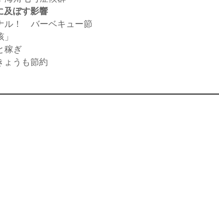
に及ぼす影響
ジナル！ バーベキュー節
孩」
と稼ぎ
できょうも節約