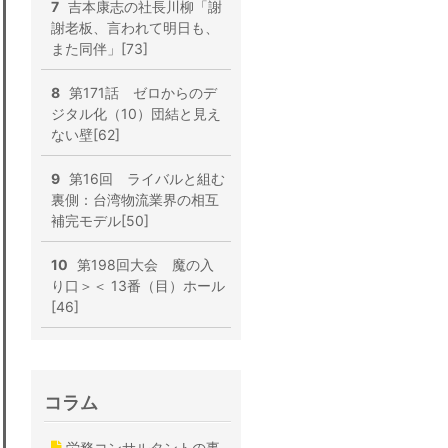
7
吉本康志の社長川柳「謝
謝老板、言われて明日も、
また同伴」[73]
8
第171話 ゼロからのデ
ジタル化（10）団結と見え
ない壁[62]
9
第16回 ライバルと組む
裏側：台湾物流業界の相互
補完モデル[50]
10
第198回大会 魔の入
り口＞＜ 13番（目）ホール
[46]
コラム
労務コンサルタントの事