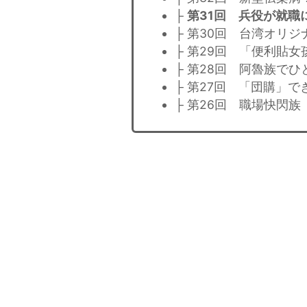
├
第31回 兵役が就職
├ 第30回 台湾オリ
├ 第29回 「便利貼女
├ 第28回 阿魯族でひ
├ 第27回 「団購」
├ 第26回 職場快閃族