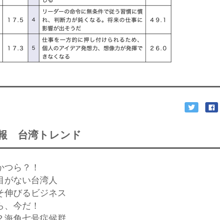
報 台湾トレンド
はかつら？！
に目がない台湾人
こそ伸びるビジネス
なら、今だ！
病？海角七号症候群