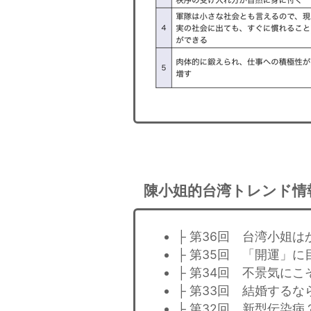
陳小姐的台湾トレンド情
├ 第36回 台湾小姐
├ 第35回 「開運」
├ 第34回 不景気に
├ 第33回 結婚する
├ 第32回 新型伝染