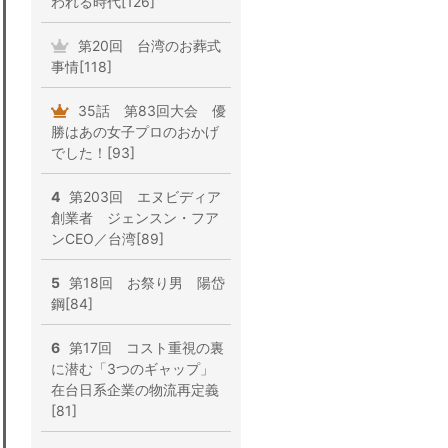
われる時代[126]
第20回 台湾のお葬式
事情[118]
35話 第83回大会 優
勝はあの女子プロのおかげ
でした！[93]
4
第203回 エヌビディア
創業者 ジェンスン・フア
ンCEO／台湾[89]
5
第18回 お祭り男 陽岱
鋼[84]
6
第17回 コスト重視の裏
に潜む「3つのギャップ」
在台日系企業の物流再定義
[81]