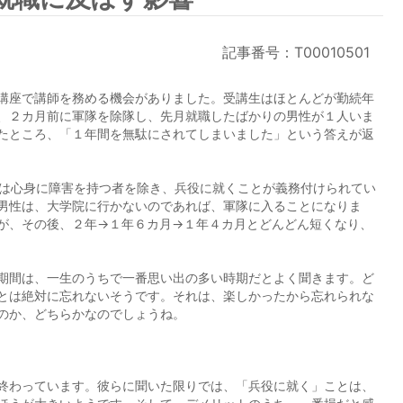
記事番号：T00010501
講座で講師を務める機会がありました。受講生はほとんどが勤続年
、２カ月前に軍隊を除隊し、先月就職したばかりの男性が１人いま
たところ、「１年間を無駄にされてしまいました」という答えが返
は心身に障害を持つ者を除き、兵役に就くことが義務付けられてい
男性は、大学院に行かないのであれば、軍隊に入ることになりま
が、その後、２年→１年６カ月→１年４カ月とどんどん短くなり、
期間は、一生のうちで一番思い出の多い時期だとよく聞きます。ど
とは絶対に忘れないそうです。それは、楽しかったから忘れられな
のか、どちらかなのでしょうね。
終わっています。彼らに聞いた限りでは、「兵役に就く」ことは、