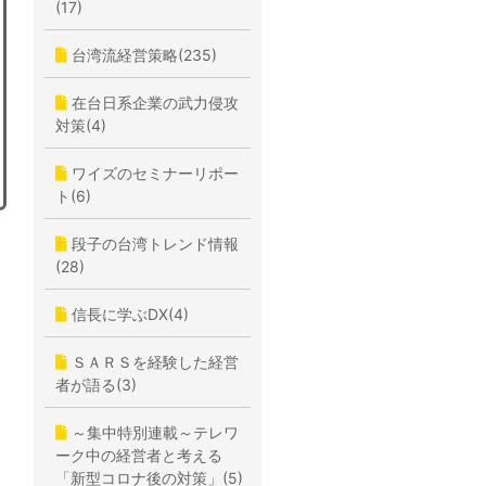
(17)
台湾流経営策略(235)
在台日系企業の武力侵攻
対策(4)
ワイズのセミナーリポー
ト(6)
段子の台湾トレンド情報
(28)
信長に学ぶDX(4)
ＳＡＲＳを経験した経営
者が語る(3)
～集中特別連載～テレワ
ーク中の経営者と考える
「新型コロナ後の対策」(5)