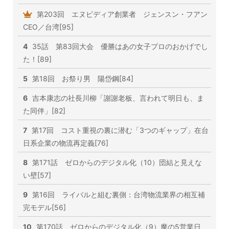
第203回 エヌビディア創業者 ジェンスン・フアン
CEO／台湾[95]
4
35話 第83回大会 優勝はあの女子プロのおかげでし
た！[89]
5
第18回 お祭り男 陽岱鋼[84]
6
吉本康志の社長川柳「謝謝老板、言われて明日も、ま
た同伴」[82]
7
第17回 コスト重視の裏に潜む「3つのギャップ」在台
日系企業の物流再定義[76]
8
第171話 ゼロからのデジタル化（10）団結と見えな
い壁[57]
9
第16回 ライバルと組む裏側：台湾物流業界の相互補
完モデル[56]
10
第170話 ゼロからのデジタル化（9）魔の5営業日