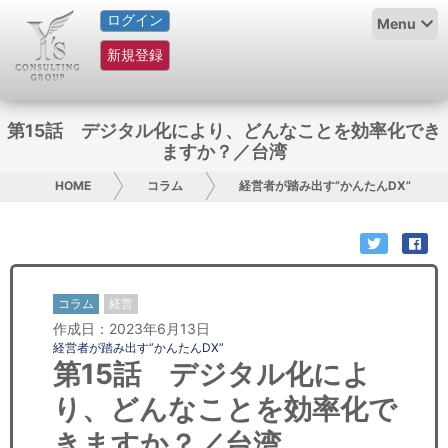
ログイン
HOME
Menu
新規登録
サービス紹介
コラム
第15話 デジタル化により、どんなことを効率化でき
ますか？／台湾
グループ概要
HOME
コラム
経営者が踏み出す”かんたんDX”
採用情報
お問い合わせ
コラム
経営
日本人にPR
作成日：2023年6月13日
経営者が踏み出す”かんたんDX”
コンサルティング
第15話 デジタル化によ
り、どんなことを効率化で
リサーチ
きますか？／台湾