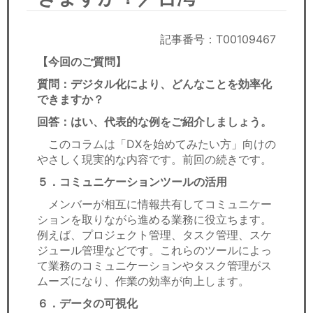
セミナー
経済ニュース
記事番号：T00109467
【今回のご質問】
労務顧問
質問：デジタル化により、どんなことを効率化
できますか？
ＩＴ
回答：はい、代表的な例をご紹介しましょう。
飲食店情報
このコラムは「DXを始めてみたい方」向けの
やさしく現実的な内容です。前回の続きです。
５．コミュニケーションツールの活用
メンバーが相互に情報共有してコミュニケー
ションを取りながら進める業務に役立ちます。
例えば、プロジェクト管理、タスク管理、スケ
ジュール管理などです。これらのツールによっ
て業務のコミュニケーションやタスク管理がス
ムーズになり、作業の効率が向上します。
６．データの可視化