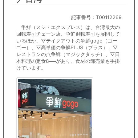
セミナー
経済ニュース
記事番号：T00112269
争鮮（スシ・エクスプレス）は、台湾最大の
労務顧問
回転寿司チェーン店、争鮮迴転寿司を展開して
いるほか、▽テイクアウトの争鮮gogo（ゴー
ＩＴ
ゴー）、▽高単価の争鮮PLUS（プラス）、▽
レストランの点争鮮（マジックタッチ）、▽日
本料理の定食8──があり、食材の卸売業も手掛
飲食店情報
けています。