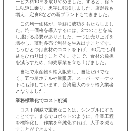
ービス料10％を取りやめました。すると、徐々
に軌道に乗り、黒字に転換しました。店舗数も
増え、定食8などの新ブランドもできました。
この均一価格が、争鮮に成功をもたらしまし
た。均一価格を導入するには、2つのことを成
し遂げる必要がありました。一つは売り上げを
増やし、薄利多売で利益を生み出すことです。
もうひとつは食材のコストを下げ、30元でも利
益をひねり出すことです。そこで、食材の負担
を減らすため、卸売事業を立ち上げました。
自社で水産物を輸入販売し、自社だけでな
く、五つ星ホテルや量販店、スーパーマーケッ
トにも卸しています。台湾最大のサケ輸入業者
となりました。
業務標準化でコスト削減
コスト削減で重要なことは、シンプルにする
ことです。まるでロボットのように、作業工程
を標準化し、作業を単純化すれば、人手を減ら
すことができます。