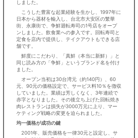
しました。
こうした豊富な起業経験を生かし、1997年に
日本から器材を輸入し、台北市大安区の繁華
街、永康街で、争鮮迴転寿司の1号店をオープ
ンしました。飲食業への参入です。回転寿司と
定食を店内で提供し、テイクアウトもできる店
舗です。
鮮度にこだわり、「真鮮（本当に新鮮）」と
同じ読み方の「争鮮」というブランド名を付け
ました。
オープン当初は30台湾元（約140円）、60
元、90元の価格設定で、サービス料10％を徴収
していました。業績は芳しくなく、3年連続で
赤字となりました。その後立ち上げた回転焼き
肉レストランは損失が3000万元に上り、マー
ケティング戦略の変更を迫られました。
均一価格が成功の鍵
2001年、販売価格を一律30元と設定し、サ