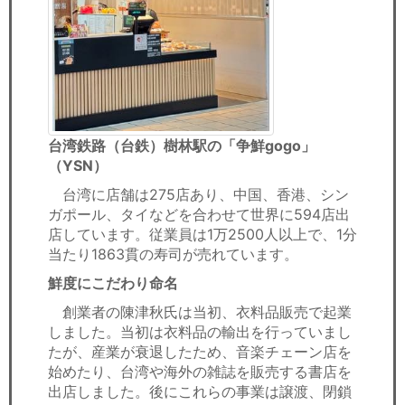
台湾鉄路（台鉄）樹林駅の「争鮮gogo」
（YSN）
台湾に店舗は275店あり、中国、香港、シン
ガポール、タイなどを合わせて世界に594店出
店しています。従業員は1万2500人以上で、1分
当たり1863貫の寿司が売れています。
鮮度にこだわり命名
創業者の陳津秋氏は当初、衣料品販売で起業
しました。当初は衣料品の輸出を行っていまし
たが、産業が衰退したため、音楽チェーン店を
始めたり、台湾や海外の雑誌を販売する書店を
出店しました。後にこれらの事業は譲渡、閉鎖