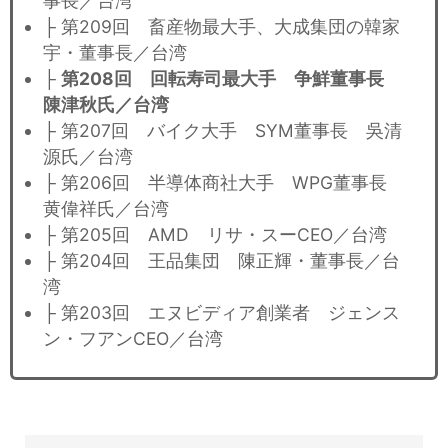
事長／台湾
├ 第209回 畜産物最大手、大成集団の韓家
宇・董事長／台湾
├
第208回 回転寿司最大手 争鮮董事長
陳津秋氏／台湾
├ 第207回 バイク大手 SYM董事長 吳清
源氏／台湾
├ 第206回 半導体商社大手 WPG董事長
黄偉祥氏／台湾
├ 第205回 AMD リサ・スーCEO／台湾
├ 第204回 王品集団 陳正輝・董事長／台
湾
├ 第203回 エヌビディア創業者 ジェンス
ン・フアンCEO／台湾