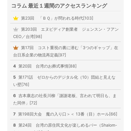
コラム 最近１週間のアクセスランキング
第23回 「ＢＱ」が問われる時代[103]
第203回 エヌビディア創業者 ジェンスン・フアン
CEO／台湾[98]
第17回 コスト重視の裏に潜む「3つのギャップ」在
台日系企業の物流再定義[97]
4
第20回 台湾のお葬式事情[88]
5
第171話 ゼロからのデジタル化（10）団結と見えな
い壁[76]
6
吉本康志の社長川柳「謝謝老板、言われて明日も、ま
た同伴」[72]
7
第198回大会 魔の入り口＞＜ 13番（目）ホール[66]
8
第24回 台湾の原住民文化が楽しめるバー（Shalom-