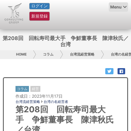
ログイン
HOME
Menu
新規登録
サービス紹介
コラム
第208回 回転寿司最大手 争鮮董事長 陳津秋氏／
台湾
グループ概要
HOME
コラム
台湾流経営策略
台湾の名経
採用情報
お問い合わせ
コラム
経営
日本人にPR
作成日：2023年11月17日
台湾流経営策略
台湾の名経営者
コンサルティング
第208回 回転寿司最大
手 争鮮董事長 陳津秋氏
リサーチ
／台湾