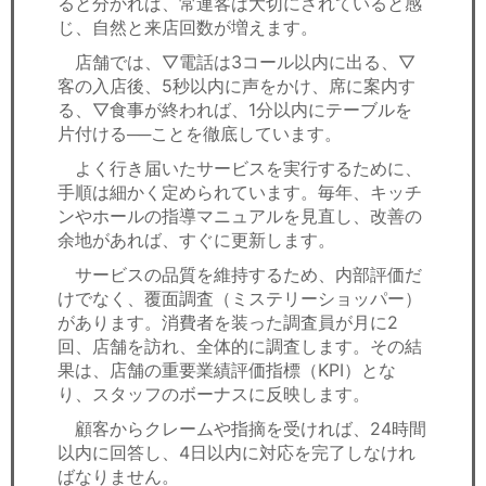
ると分かれば、常連客は大切にされていると感
じ、自然と来店回数が増えます。
店舗では、▽電話は3コール以内に出る、▽
客の入店後、5秒以内に声をかけ、席に案内す
る、▽食事が終われば、1分以内にテーブルを
片付ける──ことを徹底しています。
よく行き届いたサービスを実行するために、
手順は細かく定められています。毎年、キッチ
ンやホールの指導マニュアルを見直し、改善の
余地があれば、すぐに更新します。
サービスの品質を維持するため、内部評価だ
けでなく、覆面調査（ミステリーショッパー）
があります。消費者を装った調査員が月に2
回、店舗を訪れ、全体的に調査します。その結
果は、店舗の重要業績評価指標（KPI）とな
り、スタッフのボーナスに反映します。
顧客からクレームや指摘を受ければ、24時間
以内に回答し、4日以内に対応を完了しなけれ
ばなりません。