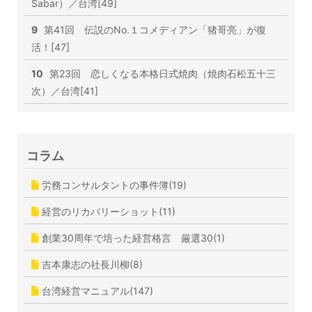
Sabar）／台湾[49]
9
第41回 伝説のNo.１コメディアン「猪哥亮」が復
活！[47]
10
第23回 恋しくなる本格日式焼肉（焼肉石松五十三
次）／台湾[41]
コラム
労務コンサルタントの事件簿(19)
経営のリカバリーショット(11)
創業30周年で培った経営格言 厳選30(1)
吉本康志の社長川柳(8)
台湾経営マニュアル(147)