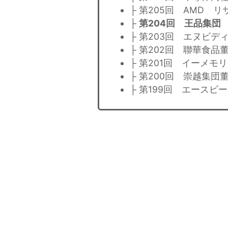
├ 第205回 AMD 
├
第204回 王品集団
├ 第203回 エヌビ
├ 第202回 聯華食
├ 第201回 イーメ
├ 第200回 崇越集
├ 第199回 エース