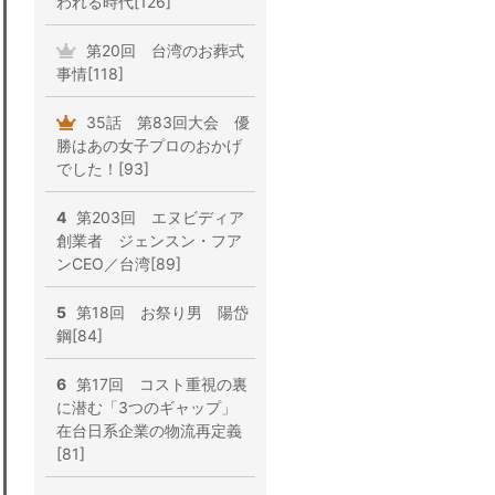
われる時代[126]
第20回 台湾のお葬式
事情[118]
35話 第83回大会 優
勝はあの女子プロのおかげ
でした！[93]
4
第203回 エヌビディア
創業者 ジェンスン・フア
ンCEO／台湾[89]
5
第18回 お祭り男 陽岱
鋼[84]
6
第17回 コスト重視の裏
に潜む「3つのギャップ」
在台日系企業の物流再定義
[81]