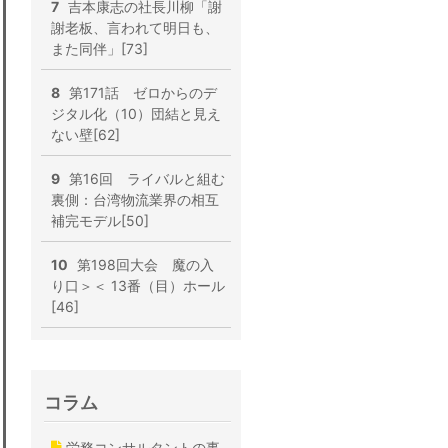
7
吉本康志の社長川柳「謝
謝老板、言われて明日も、
また同伴」[73]
8
第171話 ゼロからのデ
ジタル化（10）団結と見え
ない壁[62]
9
第16回 ライバルと組む
裏側：台湾物流業界の相互
補完モデル[50]
10
第198回大会 魔の入
り口＞＜ 13番（目）ホール
[46]
コラム
労務コンサルタントの事