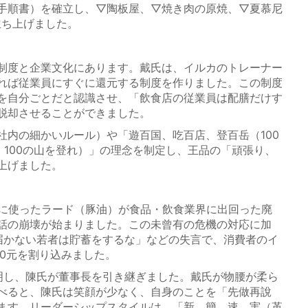
業手順書）を確立し、▽陶板屋、▽焼き肉の原焼、▽夏慕尼
立ち上げました。
制度と企業文化にあります。戴氏は、イルカのトレーナー
れば従業員にすぐに還元する制度を作りました。この制度
を自分ごとだと認識させ、「飲食店の従業員は配膳だけす
脱却させることができました。
内の細かいルール）や「遊百国、吃百店、登百岳（100
、100の山を登れ）」の理念を制定し、王品の「頑張り、
上げました。
に使ったラード（豚油）が食品・飲食業界に出回った廃
話の崩壊が始まりました。この未曾有の危機の対応に加
届かない若者は貯蓄をするな」などの失言で、消費者のイ
40元を割り込みました。
明し、陳氏が董事長を引き継ぎました。戴氏が物腰が柔ら
べると、陳氏は笑顔が少なく、自身のことを「先做再說
ます。リーダーシップスタイルは、「新、簡、速、実（革