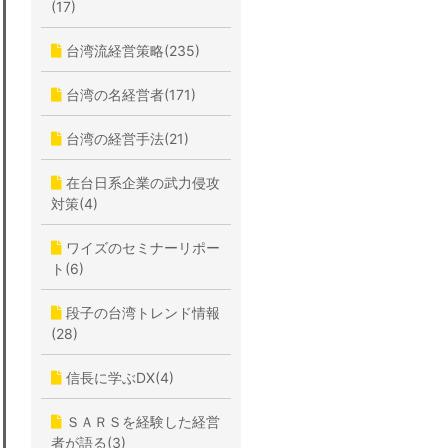
(17)
台湾流経営策略(235)
台湾の名経営者(171)
台湾の経営手法(21)
在台日系企業の武力侵攻
対策(4)
ワイズのセミナーリポー
ト(6)
段子の台湾トレンド情報
(28)
信長に学ぶDX(4)
ＳＡＲＳを経験した経営
者が語る(3)