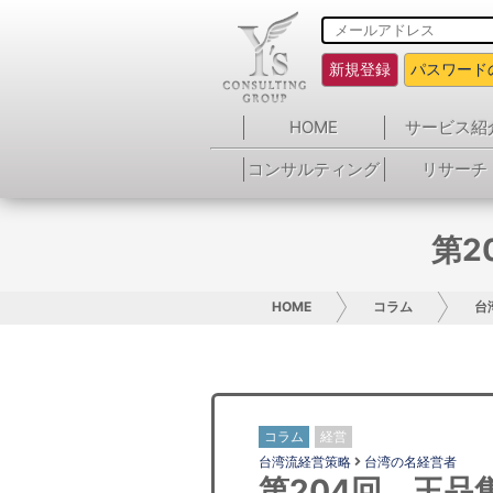
新規登録
パスワード
HOME
サービス紹
コンサルティング
リサーチ
第2
HOME
コラム
台
コラム
経営
台湾流経営策略
台湾の名経営者
第204回 王