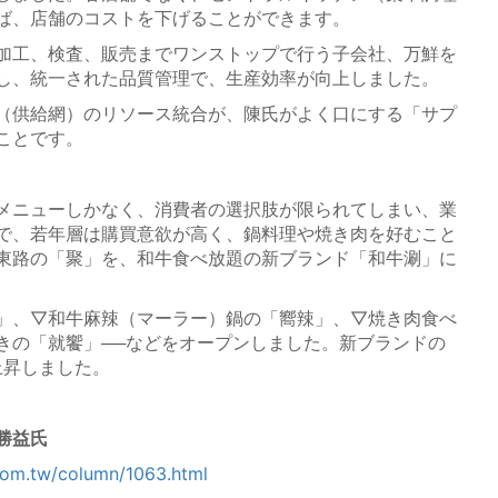
ば、店舗のコストを下げることができます。
加工、検査、販売までワンストップで行う子会社、万鮮を
し、統一された品質管理で、生産効率が向上しました。
（供給網）のリソース統合が、陳氏がよく口にする「サプ
ことです。
メニューしかなく、消費者の選択肢が限られてしまい、業
で、若年層は購買意欲が高く、鍋料理や焼き肉を好むこと
東路の「聚」を、和牛食べ放題の新ブランド「和牛涮」に
」、▽和牛麻辣（マーラー）鍋の「嚮辣」、▽焼き肉食べ
きの「就饗」──などをオープンしました。新ブランドの
上昇しました。
勝益氏
com.tw/column/1063.html