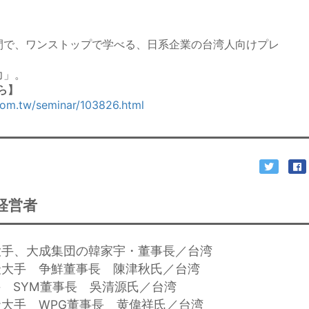
間で、ワンストップで学べる、日系企業の台湾人向けプレ
力」。
ら】
com.tw/seminar/103826.html
経営者
最大手、大成集団の韓家宇・董事長／台湾
司最大手 争鮮董事長 陳津秋氏／台湾
手 SYM董事長 吳清源氏／台湾
商社大手 WPG董事長 黄偉祥氏／台湾