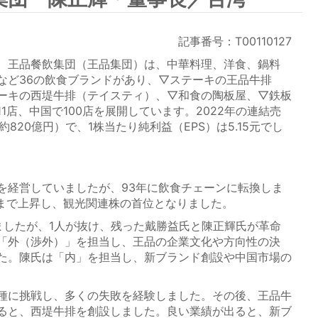
記事番号：T00110127
、王品餐飲集団（王品集団）は、中華料理、洋食、鍋料
など36の飲食ブランドがあり、▽ステーキの王品牛排
ーキの西堤牛排（テイスティ）、▽和食の陶板屋、▽鉄板
1店、中国で100店を展開しています。2022年の連結売
約820億円）で、1株当たり純利益（EPS）は5.15元でし
経営していましたが、93年に飲食チェーンに転換しま
元まで上昇し、観光関連株の首位となりました。
したが、1人が抜け、残った戴勝益氏と陳正輝氏が革命
「外（渉外）」を担当し、王品の企業文化や方向性の決
た。陳氏は「内」を担当し、新ブランド創設や中国市場の
種に挑戦し、多くの失敗を経験しました。その後、王品牛
ると、西堤牛排を創設しました。良い業績が出ると、新ブ