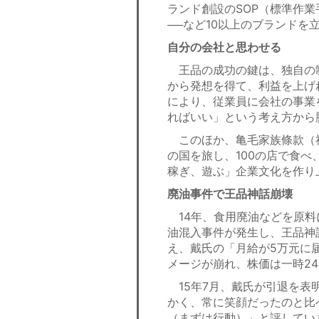
ランド創設のSOP（標準作
──など10以上のブランドを
自分の会社と思わせる
王品の成功の鍵は、独自の
から発想を得て、利益を上げ
により、従業員に会社の事業
ればいい」という考え方から
このほか、亀毛家族條款（社
の国を旅し、100の店で食べ
稼ぎ、遊ぶ」企業文化を作り
廃油事件で王品神話崩壊
14年、食用廃油などを原料
油混入事件が発生し、王品神
え、戴氏の「月給が5万元に
メージが崩れ、株価は一時2
15年7月、戴氏が引退を表
かく、常に笑顔だったのと比
（まずは行動）」と評してい