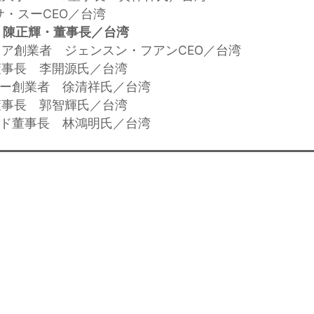
リサ・スーCEO／台湾
 陳正輝・董事長／台湾
ディア創業者 ジェンスン・フアンCEO／台湾
品董事長 李開源氏／台湾
モリー創業者 徐清祥氏／台湾
団董事長 郭智輝氏／台湾
ピード董事長 林鴻明氏／台湾