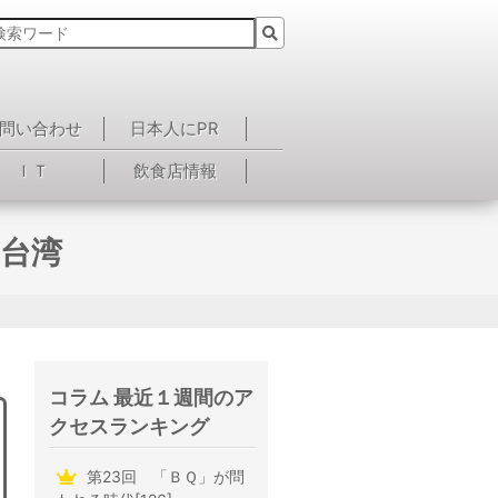
問い合わせ
日本人にPR
ＩＴ
飲食店情報
／台湾
コラム 最近１週間のア
クセスランキング
第23回 「ＢＱ」が問