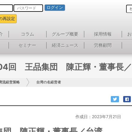
ログイン
の再設定
介
コラム
グループ概要
採用情報
お
セミナー
経済ニュース
労務顧問
04回 王品集団 陳正輝・董事長
湾流経営策略
台湾の名経営者
作成日：2023年7月21日
品集団 陳正輝・董事長／台湾