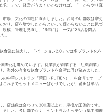
追求）」で、経営がうまくいかなければ、「一からやり直
、市場、文化の問題に直面しました。台湾の店舗数は増え
ており、店を増やしたからといって儲からないことに気づ
、規模、管理を見直し、16年には、一気に35店を閉店
した。
飲食業に注力し、「バージョン2.0」では多ブランド化を
で国際化を進めています。従業員が創業する「組織創業」
り、海外の有名な飲食ブランドを台湾に呼び込みました。
の中華レストラン「莆田（PUTIEN）」を台湾でオープ
はこれまでセットメニューばかりでしたが、莆田は単品
。
、店舗数は合わせて300店以上と、規模が圧倒的です。
しました。各店舗でなく、セントラルキッチン（集中調理