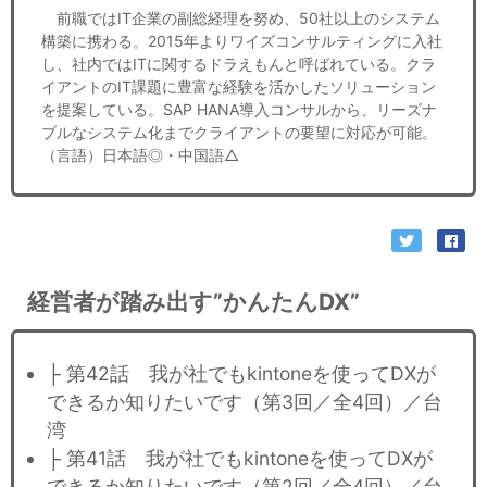
前職ではIT企業の副総経理を努め、50社以上のシステム
構築に携わる。2015年よりワイズコンサルティングに入社
し、社内ではITに関するドラえもんと呼ばれている。クラ
イアントのIT課題に豊富な経験を活かしたソリューション
を提案している。SAP HANA導入コンサルから、リーズナ
ブルなシステム化までクライアントの要望に対応が可能。
（言語）日本語◎・中国語△
経営者が踏み出す”かんたんDX”
├ 第42話 我が社でもkintoneを使ってDXが
できるか知りたいです（第3回／全4回）／台
湾
├ 第41話 我が社でもkintoneを使ってDXが
できるか知りたいです（第2回／全4回）／台