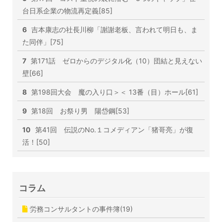
台日系企業の物流再定義[85]
6
吉本康志の社長川柳「謝謝老板、言われて明日も、ま
た同伴」[75]
7
第171話 ゼロからのデジタル化（10）団結と見えない
壁[66]
8
第198回大会 魔の入り口＞＜ 13番（目）ホール[61]
9
第18回 お祭り男 陽岱鋼[53]
10
第41回 伝説のNo.１コメディアン「猪哥亮」が復
活！[50]
コラム
労務コンサルタントの事件簿(19)