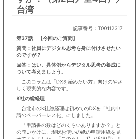
セミナー
台湾
経済ニュース
記事番号：T00112317
労務顧問
第37話 【今回のご質問】
ＩＴ
質問：社員にデジタル思考を身に付けさせたい
のですが？
飲食店情報
回答：はい、具体例からデジタル思考の養成に
ついて考えましょう。
このコラムは「DXを始めたい方」向けのやさ
しく現実的な内容です。
K社の総経理
台北市のK社総経理は初めてのDXを「社内申
請のペーパーレス化」にしました。
「申請書の数はどのくらいありますか？」と
の問いかけに、現状お使いの紙の申請用紙を見
せてくれました。「このうち、私（総経理）ま