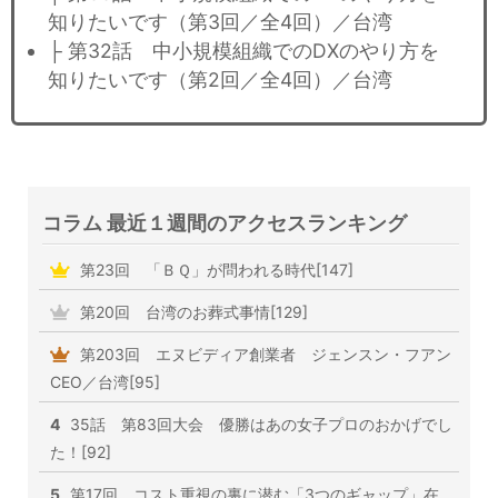
知りたいです（第3回／全4回）／台湾
├ 第32話 中小規模組織でのDXのやり方を
知りたいです（第2回／全4回）／台湾
コラム 最近１週間のアクセスランキング
第23回 「ＢＱ」が問われる時代[147]
第20回 台湾のお葬式事情[129]
第203回 エヌビディア創業者 ジェンスン・フアン
CEO／台湾[95]
4
35話 第83回大会 優勝はあの女子プロのおかげでし
た！[92]
5
第17回 コスト重視の裏に潜む「3つのギャップ」在