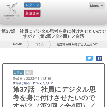
ログイン
HOME
Menu
新規登録
サービス紹介
コラム
第37話 社員にデジタル思考を身に付けさせたいので
すが？（第2回／全4回）／台湾
グループ概要
HOME
コラム
経営者が踏み出す”かんたんDX”
採用情報
お問い合わせ
コラム
経営
日本人にPR
作成日：2023年11月21日
経営者が踏み出す”かんたんDX”
コンサルティング
第37話 社員にデジタル思
考を身に付けさせたいので
リサーチ
すが？（第2回／全4回）／