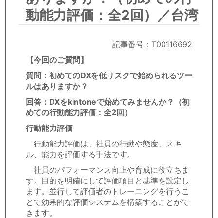
セミナー
動能力評価：全2回）／台湾
経済ニュース
記事番号：T00116692
労務顧問
【今回のご質問】
ＩＴ
質問：初めてのDXを低リスクで始められるツー
ルはありますか？
飲食店情報
回答：DXをkintoneで始めてみませんか？（初
めての行動能力評価：全2回）
行動能力評価
行動能力評価は、社員の行動や態度、スキ
ル、能力を評価する手法です。
社員のパフォーマンス向上や育成に役立ちま
す。目的を明確にして評価項目と基準を設定し
ます。並行して評価者のトレーニングを行うこ
とで効果的な評価システムを構築することがで
きます。