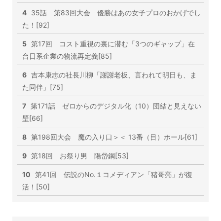
4
35話 第83回大会 優勝はあの女子プロのおかげでし
た！[92]
5
第17回 コスト重視の裏に潜む「3つのギャップ」在
台日系企業の物流再定義[85]
6
吉本康志の社長川柳「謝謝老板、言われて明日も、ま
た同伴」[75]
7
第171話 ゼロからのデジタル化（10）団結と見えない
壁[66]
8
第198回大会 魔の入り口＞＜ 13番（目）ホール[61]
9
第18回 お祭り男 陽岱鋼[53]
10
第41回 伝説のNo.１コメディアン「猪哥亮」が復
活！[50]