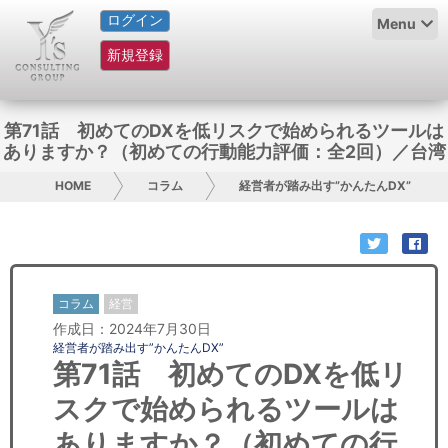
ログイン
HOME
Menu
新規登録
サービス紹介
コラム
第71話 初めてのDXを低リスクで始められるツールは
ありますか？（初めての行動能力評価：全2回）／台湾
グループ概要
HOME
コラム
経営者が踏み出す”かんたんDX”
採用情報
お問い合わせ
コラム
経営
日本人にPR
作成日：2024年7月30日
経営者が踏み出す”かんたんDX”
コンサルティング
第71話 初めてのDXを低リ
スクで始められるツールは
リサーチ
ありますか？（初めての行