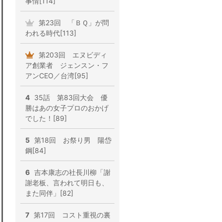
事情[114]
第23回 「ＢＱ」が問
われる時代[113]
第203回 エヌビディ
ア創業者 ジェンスン・フ
アンCEO／台湾[95]
4
35話 第83回大会 優
勝はあの女子プロのおかげ
でした！[89]
5
第18回 お祭り男 陽岱
鋼[84]
6
吉本康志の社長川柳「謝
謝老板、言われて明日も、
また同伴」[82]
7
第17回 コスト重視の裏