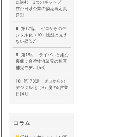
に潜む「3つのギャップ」
在台日系企業の物流再定義
[76]
8
第171話 ゼロからのデ
ジタル化（10）団結と見え
ない壁[57]
9
第16回 ライバルと組む
裏側：台湾物流業界の相互
補完モデル[56]
10
第170話 ゼロからの
デジタル化（9）魔の5営業
日[41]
コラム
労務コンサルタントの事