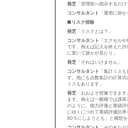
発芝
「管理部へ指示するだけ
コンサルタント
「運用に掛か
■リスク排除
発芝
「リスクとは？」
コンサルタント
「エクセルや
です。例えば記入を終えた評
に置いて誰かが見たり」
発芝
「それはいけません」
コンサルタント
「集計ミスも
す。他にも点数集計の計算式
ミスもあります」
発芝
「おおよそ想像できます
ます。例えば一般職では課長7
のように。能力評価と業績評
にゆくにつれて業績評価比率
80％にしようとも」と構想
コンサルタント
「そのあたり