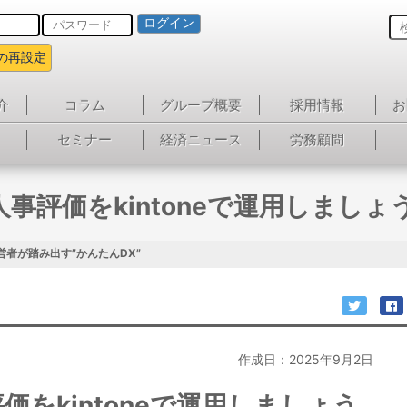
ログイン
の再設定
介
コラム
グループ概要
採用情報
お
セミナー
経済ニュース
労務顧問
人事評価をkintoneで運用しましょ
営者が踏み出す”かんたんDX”
作成日：2025年9月2日
価をkintoneで運用しましょう