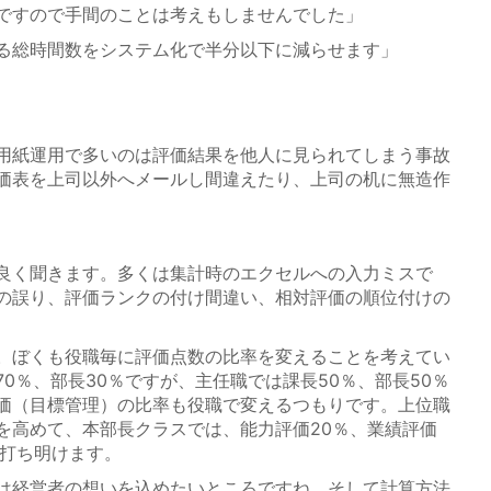
ですので手間のことは考えもしませんでした」
る総時間数をシステム化で半分以下に減らせます」
用紙運用で多いのは評価結果を他人に見られてしまう事故
価表を上司以外へメールし間違えたり、上司の机に無造作
良く聞きます。多くは集計時のエクセルへの入力ミスで
の誤り、評価ランクの付け間違い、相対評価の順位付けの
。ぼくも役職毎に評価点数の比率を変えることを考えてい
0％、部長30％ですが、主任職では課長50％、部長50％
価（目標管理）の比率も役職で変えるつもりです。上位職
を高めて、本部長クラスでは、能力評価20％、業績評価
を打ち明けます。
は経営者の想いを込めたいところですね。そして計算方法