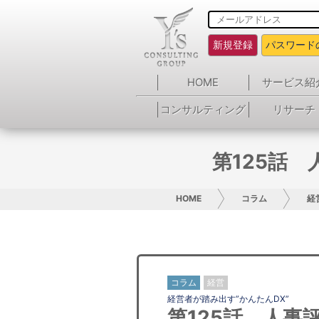
新規登録
パスワード
HOME
サービス紹
コンサルティング
リサーチ
第125話 
HOME
コラム
経
コラム
経営
経営者が踏み出す”かんたんDX”
第125話 人事評