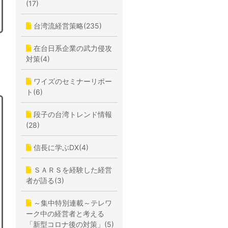
(17)
台湾流経営策略(235)
在台日系企業の武力侵攻
対策(4)
ワイズのセミナーリポー
ト(6)
段子の台湾トレンド情報
(28)
信長に学ぶDX(4)
ＳＡＲＳを経験した経営
者が語る(3)
～集中特別連載～テレワ
ーク中の経営者と考える
「新型コロナ後の対策」(5)