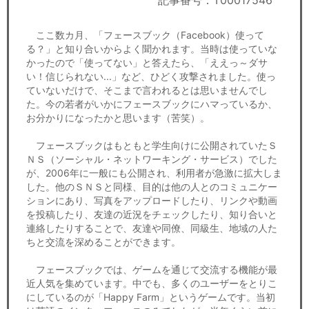
記事番号：T00017546
セミナー
ここ数カ月、「フェースブック（Facebook）使って
経済ニュース
る？」と知り合いからよく聞かれます。当時は使っていな
かったので「使ってない」と答えたら、「ええっ～ダサ
労務顧問
い！信じられない...」など、ひどく攻撃されました。使っ
ていないだけで、そこまで言われるとは思いませんでし
ＩＴ
た。今の若者がいかにフェースブックにハマっているか、
お分かりになったかと思います（苦笑）。
飲食店情報
フェースブックはもともと学生向けに公開されていたＳ
ＮＳ（ソーシャル・ネットワーキング・サービス）でした
が、2006年に一般にも公開され、利用者が急激に拡大しま
した。他のＳＮＳと同様、目的は他の人とのコミュニケー
ションにあり、写真をアップロードしたり、リンクや動画
を投稿したり、友達の近況をチェックしたり、知り合いと
連絡したりすることで、友達や同僚、同級生、地域の人た
ちと交流を深めることができます。
フェースブックでは、ゲームを通じて交流する機能が最
近人気を集めています。中でも、多くのユーザーをとりこ
にしているのが「Happy Farm」というゲームです。当初