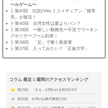
ールゲーム〜
├ 第41回 伝説のNo.１コメディアン「猪哥
亮」が復活！
├ 第40回 台湾女性は愛よりパン？
├ 第39回 〜新しい勤務先〜不況でワーキン
グホリデーブーム到来！
├ 第38回 「足」で稼ぐ新産業
├ 第37回 入ってみたい？「正妹大学」
コラム 最近１週間のアクセスランキング
第23回 「ＢＱ」が問われる時代[147]
第20回 台湾のお葬式事情[129]
第203回 エヌビディア創業者 ジェンスン・フアン