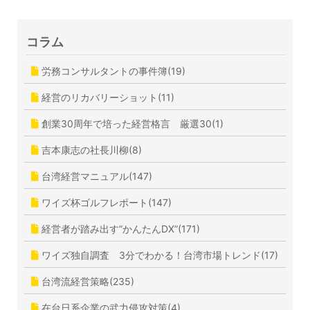
コラム
労務コンサルタントの事件簿(19)
経営のリカバリーショット(11)
創業30周年で培った経営格言 厳選30(1)
吉本康志の社長川柳(8)
台湾経営マニュアル(147)
ワイズ杯ゴルフレポート(147)
経営者が踏み出す”かんたんDX”(171)
ワイズ独自調査 3分でわかる！台湾市場トレンド(17)
台湾流経営策略(235)
在台日系企業の武力侵攻対策(4)