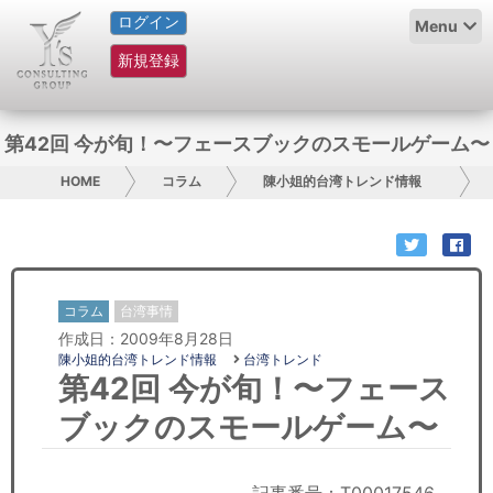
ログイン
HOME
Menu
新規登録
サービス紹介
コラム
第42回 今が旬！〜フェースブックのスモールゲーム〜
グループ概要
HOME
コラム
陳小姐的台湾トレンド情報
採用情報
お問い合わせ
コラム
台湾事情
作成日：2009年8月28日
日本人にPR
陳小姐的台湾トレンド情報
台湾トレンド
第42回 今が旬！〜フェース
コンサルティング
ブックのスモールゲーム〜
リサーチ