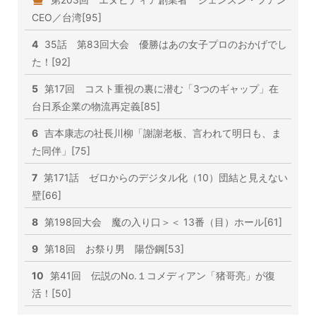
CEO／台湾[95]
4
35話 第83回大会 優勝はあの女子プロのおかげでし
た！[92]
5
第17回 コスト重視の裏に潜む「3つのギャップ」在
台日系企業の物流再定義[85]
6
吉本康志の社長川柳「謝謝老板、言われて明日も、ま
た同伴」[75]
7
第171話 ゼロからのデジタル化（10）団結と見えない
壁[66]
8
第198回大会 魔の入り口＞＜ 13番（目）ホール[61]
9
第18回 お祭り男 陽岱鋼[53]
10
第41回 伝説のNo.１コメディアン「猪哥亮」が復
活！[50]