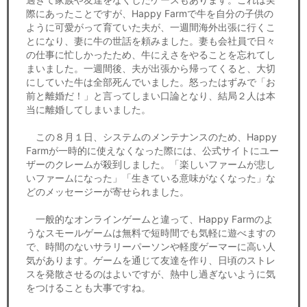
際にあったことですが、Happy Farmで牛を自分の子供の
ように可愛がって育ていた夫が、一週間海外出張に行くこ
とになり、妻に牛の世話を頼みました。妻も会社員で日々
の仕事に忙しかったため、牛にえさをやることを忘れてし
まいました。一週間後、夫が出張から帰ってくると、大切
にしていた牛は全部死んでいました。怒ったはずみで「お
前と離婚だ！」と言ってしまい口論となり、結局２人は本
当に離婚してしまいました。
この８月１日、システムのメンテナンスのため、Happy
Farmが一時的に使えなくなった際には、公式サイトにユー
ザーのクレームが殺到しました。「楽しいファームが悲し
いファームになった」「生きている意味がなくなった」な
どのメッセージーが寄せられました。
一般的なオンラインゲームと違って、Happy Farmのよ
うなスモールゲームは無料で短時間でも気軽に遊べますの
で、時間のないサラリーパーソンや軽度ゲーマーに高い人
気があります。ゲームを通じて友達を作り、日頃のストレ
スを発散させるのはよいですが、熱中し過ぎないように気
をつけることも大事ですね。