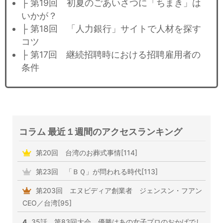
├ 第19回 初夏のごあいさつに「ちまき」は
いかが？
├ 第18回 「人力銀行」サイトで人材を探す
コツ
├ 第17回 継続招聘時における招聘雇用者の
条件
コラム 最近１週間のアクセスランキング
第20回 台湾のお葬式事情[114]
第23回 「ＢＱ」が問われる時代[113]
第203回 エヌビディア創業者 ジェンスン・フアン
CEO／台湾[95]
4
35話 第83回大会 優勝はあの女子プロのおかげでし