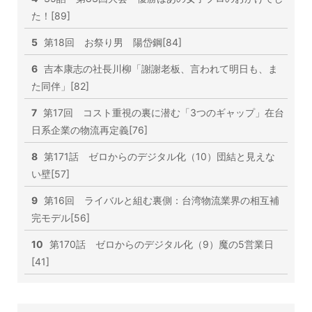
た！[89]
5
第18回 お祭り男 陽岱鋼[84]
6
吉本康志の社長川柳「謝謝老板、言われて明日も、ま
た同伴」[82]
7
第17回 コスト重視の裏に潜む「3つのギャップ」在台
日系企業の物流再定義[76]
8
第171話 ゼロからのデジタル化（10）団結と見えな
い壁[57]
9
第16回 ライバルと組む裏側：台湾物流業界の相互補
完モデル[56]
10
第170話 ゼロからのデジタル化（9）魔の5営業日
[41]