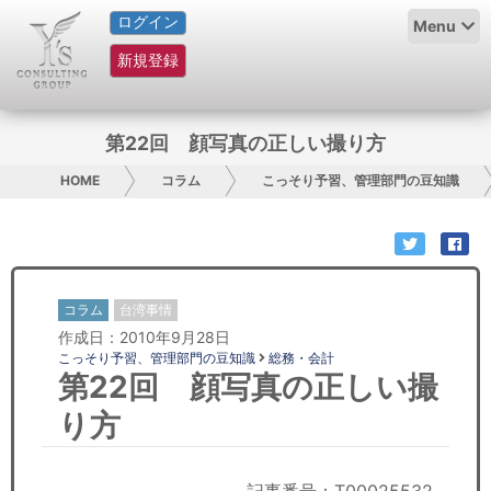
ログイン
HOME
Menu
新規登録
サービス紹介
コラム
第22回 顔写真の正しい撮り方
グループ概要
HOME
コラム
こっそり予習、管理部門の豆知識
採用情報
お問い合わせ
コラム
台湾事情
作成日：2010年9月28日
日本人にPR
こっそり予習、管理部門の豆知識
総務・会計
第22回 顔写真の正しい撮
コンサルティング
り方
リサーチ