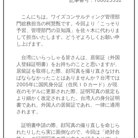
記事番号：T00025532
セミナー
こんにちは。ワイズコンサルティング管理部
経済ニュース
門総務担当の柯慧甄です。今回より「こっそり
予習、管理部門の豆知識」を佐々木に代わりま
労務顧問
して担当いたします。どうぞよろしくお願い申
し上げます。
ＩＴ
台湾にいらっしゃる皆さんは、居留証（外国
飲食店情報
人登録証明書）をお持ちのことと思いますが、
居留証を取得した際、顔写真を撮り直さなけれ
ばならなかったことはありませんか？台湾では
2005年に国民身分証（住民ＩＤカード）が現
在のモデルに更新された際、証明写真の規定も
より細かく改定されました。台湾人の身分証明
書であれ、外国人の居留証であれ、一律に適用
されます。
証明書申請の際、顔写真の撮り直しを命じら
れたりしたら実に面倒なので、今回は「絶対合