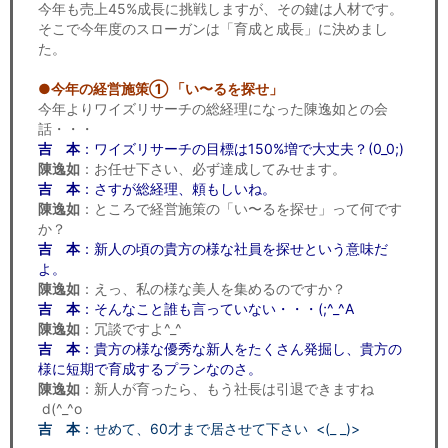
今年も売上45%成長に挑戦しますが、その鍵は人材です。
そこで今年度のスローガンは「育成と成長」に決めまし
た。
●今年の経営施策① 「い〜るを探せ」
今年よりワイズリサーチの総経理になった陳逸如との会
話・・・
吉 本
：ワイズリサーチの目標は150%増で大丈夫？(0_0;)
陳逸如
：お任せ下さい、必ず達成してみせます。
吉 本
：さすが総経理、頼もしいね。
陳逸如
：ところで経営施策の「い〜るを探せ」って何です
か？
吉 本
：新人の頃の貴方の様な社員を探せという意味だ
よ。
陳逸如
：えっ、私の様な美人を集めるのですか？
吉 本
：そんなこと誰も言っていない・・・(;^_^A
陳逸如
：冗談ですよ^_^
吉 本
：貴方の様な優秀な新人をたくさん発掘し、貴方の
様に短期で育成するプランなのさ。
陳逸如
：新人が育ったら、もう社長は引退できますね
d(^_^o
吉 本
：せめて、60才まで居させて下さい <(_ _)>