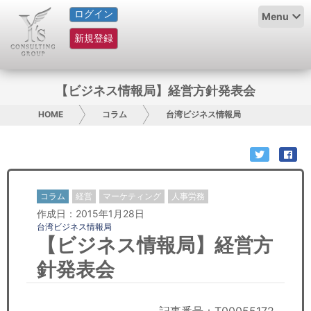
ログイン
HOME
Menu
新規登録
サービス紹介
コラム
【ビジネス情報局】経営方針発表会
グループ概要
HOME
コラム
台湾ビジネス情報局
採用情報
お問い合わせ
コラム
経営
マーケティング
人事労務
作成日：2015年1月28日
日本人にPR
台湾ビジネス情報局
【ビジネス情報局】経営方
コンサルティング
針発表会
リサーチ