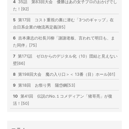
4
35話 第83回大会 優勝はあの女子プロのおかげでし
た！[92]
5
第17回 コスト重視の裏に潜む「3つのギャップ」在
台日系企業の物流再定義[85]
6
吉本康志の社長川柳「謝謝老板、言われて明日も、ま
た同伴」[75]
7
第171話 ゼロからのデジタル化（10）団結と見えない
壁[66]
8
第198回大会 魔の入り口＞＜ 13番（目）ホール[61]
9
第18回 お祭り男 陽岱鋼[53]
10
第41回 伝説のNo.１コメディアン「猪哥亮」が復
活！[50]