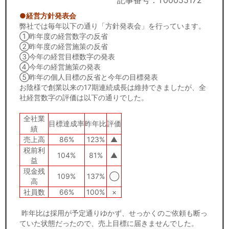
記事番号：T00055172
セミナー
●経営方針発表会
弊社では毎年以下の通り「方針発表会」を行っています。
経済ニュース
①昨年度の経営数字の反省
②昨年度の経営施策の反省
労務顧問
③今年の経営目標数字の発表
④今年の経営施策の発表
ＩＴ
⑤昨年の個人目標の反省と今年の目標発表
お陰様で創業以来の17期連続成長は維持できましたが、全
社経営数字の評価は以下の通りでした。
飲食店情報
全社業
目標達成率
昨年比
評価
績
売上高
86%
123%
▲
税前利
104%
81%
▲
益
現金残
109%
137%
◯
高
社員数
66%
100%
×
昨年比は採用が予定通りゆかず、せっかくのご依頼も断っ
ていた状態だったので、売上目標に届きませんでした。