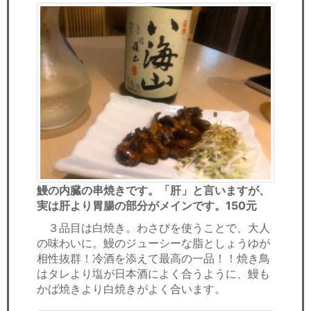
鰻の内臓の串焼きです。「肝」と言いますが、
実は肝より胃腸の部分がメインです。150元
３品目は白焼き。わさびを使うことで、大人
の味わいに。鰻のジューシーな脂としょうゆが
相性抜群！冷酒を添えて最高の一品！！焼き鳥
はタレより塩が日本酒によく合うように、鰻も
かば焼きより白焼きがよく合います。