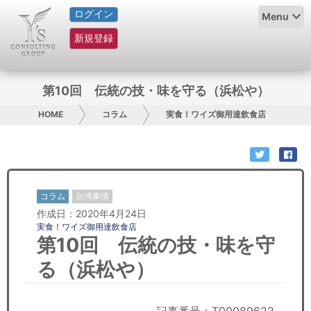
ログイン
HOME
Menu
新規登録
サービス紹介
コラム
第10回 伝統の技・味を守る（浜松や）
グループ概要
HOME
コラム
実食！ワイズ御用達飲食店
採用情報
お問い合わせ
コラム
台湾事情
作成日：2020年4月24日
日本人にPR
実食！ワイズ御用達飲食店
第10回 伝統の技・味を守
コンサルティング
る（浜松や）
リサーチ