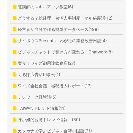
荘講師のスキルアップ教室(6)
どうする？総経理 台湾人事制度 マル秘裏話(12)
経営者が自分で作る簡単データベース(198)
サイボウズPresents わが社の業務改善日誌(4)
ビジネスチャットで働き方が変わる Chatwork(8)
実食！ワイズ御用達飲食店(27)
ぐるぽ広告活用事例(1)
ワイズ全社会議 極秘潜入レポート(12)
テレワーク経験談(5)
TAIWANトレンド情報(11)
陳小姐的台湾トレンド情報 (60)
カタカナで学ぶビジネス台湾中国語(31)