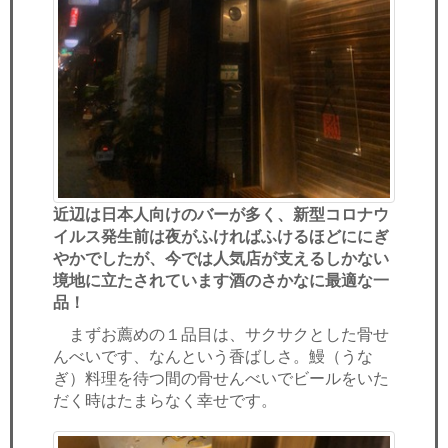
近辺は日本人向けのバーが多く、新型コロナウ
イルス発生前は夜がふければふけるほどににぎ
やかでしたが、今では人気店が支えるしかない
境地に立たされています
酒のさかなに最適な一
品！
まずお薦めの１品目は、サクサクとした骨せ
んべいです、なんという香ばしさ。鰻（うな
ぎ）料理を待つ間の骨せんべいでビールをいた
だく時はたまらなく幸せです。