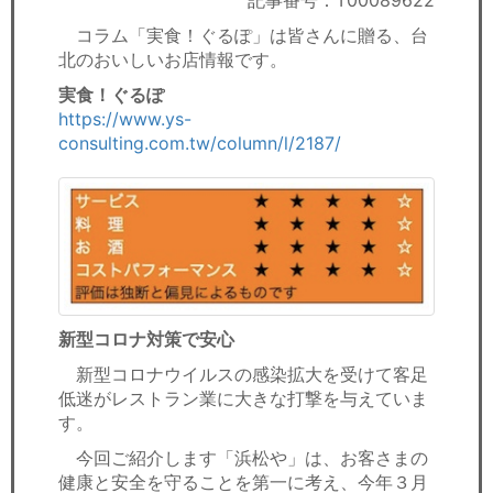
記事番号：T00089622
セミナー
コラム「実食！ぐるぽ」は皆さんに贈る、台
北のおいしいお店情報です。
経済ニュース
実食！ぐるぽ
労務顧問
https://www.ys-
consulting.com.tw/column/l/2187/
ＩＴ
飲食店情報
新型コロナ対策で安心
新型コロナウイルスの感染拡大を受けて客足
低迷がレストラン業に大きな打撃を与えていま
す。
今回ご紹介します「浜松や」は、お客さまの
健康と安全を守ることを第一に考え、今年３月