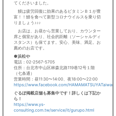
てくださいました。
鰻は疲労回復に効果のあるビタミンＢ１が豊
富！！鰻を食べて新型コロナウイルスを乗り切
りましょう♪♪♪
お店は、お昼から営業しており、カウンター
席と個室があり、社会的距離（ソーシャルディ
スタンス）も保てます。安心、美味、満足。お
薦めのお店です。
●浜松や
電話：02-2567-5705
住所：台北市中山区林森北路119巷12号１階
（七条通）
営業時間：昼11:30〜14:00、夜18:00〜22:00
https://www.facebook.com/HAMAMATSUYATaiwan/
ぐるぽ掲載店舗も募集中です！詳しくは下記か
ら！
https://www.ys-
consulting.com.tw/service/it/gurupo.html