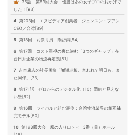
35話 第83回大会 優勝はあの女子プロのおかげで
した！[93]
4
第203回 エヌビディア創業者 ジェンスン・フアン
CEO／台湾[89]
5
第18回 お祭り男 陽岱鋼[84]
6
第17回 コスト重視の裏に潜む「3つのギャップ」在
台日系企業の物流再定義[81]
7
吉本康志の社長川柳「謝謝老板、言われて明日も、ま
た同伴」[73]
8
第171話 ゼロからのデジタル化（10）団結と見えな
い壁[62]
9
第16回 ライバルと組む裏側：台湾物流業界の相互補
完モデル[50]
10
第198回大会 魔の入り口＞＜ 13番（目）ホール
[46]