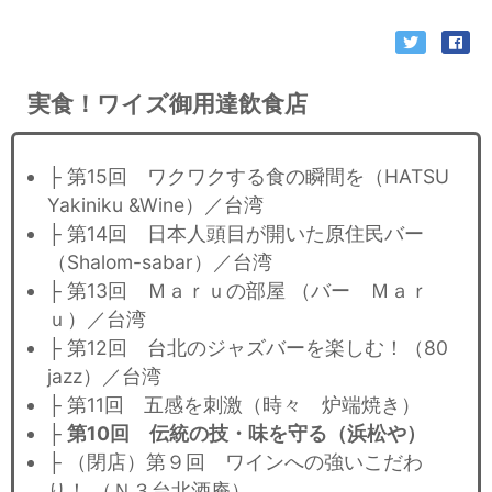
実食！ワイズ御用達飲食店
├ 第15回 ワクワクする食の瞬間を（HATSU
Yakiniku &Wine）／台湾
├ 第14回 日本人頭目が開いた原住民バー
（Shalom-sabar）／台湾
├ 第13回 Ｍａｒｕの部屋 （バー Ｍａｒ
ｕ）／台湾
├ 第12回 台北のジャズバーを楽しむ！（80
jazz）／台湾
├ 第11回 五感を刺激（時々 炉端焼き）
├
第10回 伝統の技・味を守る（浜松や）
├ （閉店）第９回 ワインへの強いこだわ
り！ （Ｎ３台北酒庵）