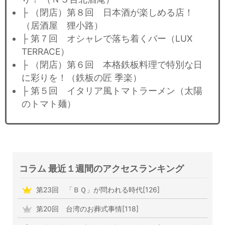
├ （閉店）第８回 日本酒が楽しめる店！
（居酒屋 狸小路）
├ 第７回 オシャレで落ち着くバー（LUX
TERRACE）
├ （閉店）第６回 本格鉄板料理で特別な日
に彩りを！（鉄板の匠 季楽）
├ 第５回 イタリア風トマトラーメン（太陽
のトマト麺）
コラム 最近１週間のアクセスランキング
第23回 「ＢＱ」が問われる時代[126]
第20回 台湾のお葬式事情[118]