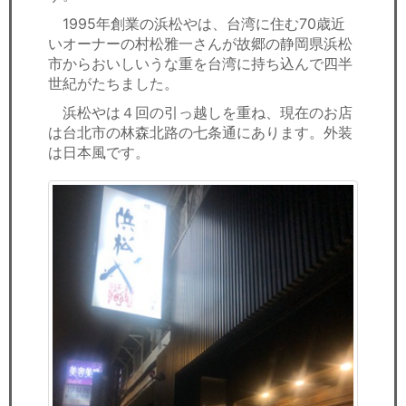
1995年創業の浜松やは、台湾に住む70歳近
いオーナーの村松雅一さんが故郷の静岡県浜松
市からおいしいうな重を台湾に持ち込んで四半
世紀がたちました。
浜松やは４回の引っ越しを重ね、現在のお店
は台北市の林森北路の七条通にあります。外装
は日本風です。