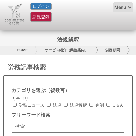
ログイン
HOME
Menu
新規登録
サービス紹介
コラム
法規解釈
グループ概要
HOME
サービス紹介（業務案内）
労務顧問
採用情報
労務記事検索
お問い合わせ
カテゴリを選ぶ（複数可）
日本人にPR
カテゴリ
労務ニュース
法規
法規解釈
判例
Q＆A
コンサルティング
フリーワード検索
リサーチ