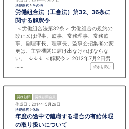
法規解釈
その他
労働組合法（工會法）第32、36条に
関する解釈令
＜労働組合法第32条＞ 労働組合の規約の
改正又は理事、監事、常務理事、常務監
事、副理事長、理事長、監事会招集者の変
更は、主管機関に届け出なければならな
い。 ↓↓↓ ＜解釈令＞ 2012年7月2日勞
……
続きを読む
労務顧問
労務顧問会員
作成日：2014年5月29日
法規解釈
休暇
年度の途中で離職する場合の有給休暇
の取り扱いについて