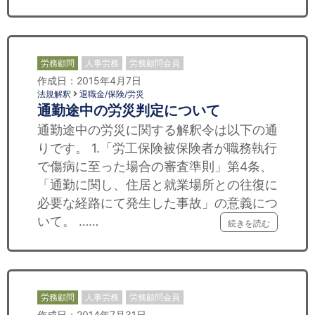
労務顧問
人事労務
労務顧問会員
作成日：2015年4月7日
法規解釈
退職金/保険/労災
通勤途中の労災判定について
通勤途中の労災に関する解釈令は以下の通
りです。 1.「労工保険被保険者が職務執行
で傷病に至った場合の審査準則」第4条、
「通勤に関し、住居と就業場所との往復に
必要な経路にて発生した事故」の意義につ
いて。 ……
続きを読む
労務顧問
人事労務
労務顧問会員
作成日：2014年7月31日