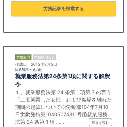
セミナー
労務記事を検索する
経済ニュース
労務顧問
ＩＴ
飲食店情報
労務顧問
労務顧問会員
作成日：2015年8月5日
法規解釈
その他
就業服務法第24条第1項に関する解釈
令
１、就業服務法第 24 条第 1 項第 7 の言う
「二度就業した女性」および職場を離れた
期間の起算について◎労動部104年7月10
日労動発特第10405074311号函就業服務
法第 24 条第 1 項 ……
続きを読む