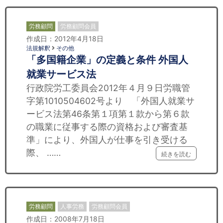
労務顧問
労務顧問会員
作成日：2012年4月18日
法規解釈
その他
「多国籍企業」の定義と条件 外国人
就業サービス法
行政院労工委員会2012年４月９日労職管
字第1010504602号より 「外国人就業サ
ービス法第46条第１項第１款から第６款
の職業に従事する際の資格および審査基
準」により、外国人が仕事を引き受ける
際、 ……
続きを読む
労務顧問
人事労務
労務顧問会員
作成日：2008年7月18日