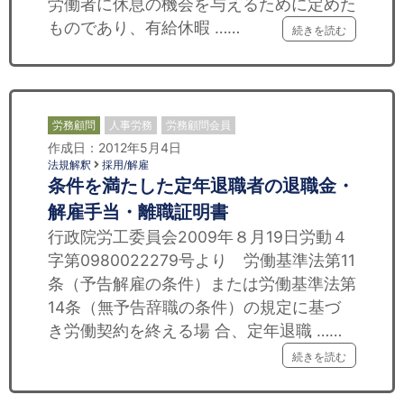
労働者に休息の機会を与えるために定めた
ものであり、有給休暇 ……
続きを読む
労務顧問
人事労務
労務顧問会員
作成日：2012年5月4日
法規解釈
採用/解雇
条件を満たした定年退職者の退職金・
解雇手当・離職証明書
行政院労工委員会2009年８月19日労動４
字第0980022279号より 労働基準法第11
条（予告解雇の条件）または労働基準法第
14条（無予告辞職の条件）の規定に基づ
き労働契約を終える場 合、定年退職 ……
続きを読む