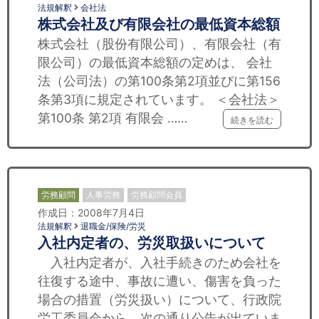
法規解釈
会社法
株式会社及び有限会社の最低資本総額
株式会社（股份有限公司）、有限会社（有
限公司）の最低資本総額の定めは、 会社
法（公司法）の第100条第2項並びに第156
条第3項に規定されています。 ＜会社法＞
第100条 第2項 有限会 ……
続きを読む
労務顧問
人事労務
労務顧問会員
作成日：2008年7月4日
法規解釈
退職金/保険/労災
入社内定者の、労災取扱いについて
入社内定者が、入社手続きのため会社を
往復する途中、事故に遭い、傷害を負った
場合の措置（労災扱い）について、行政院
労工委員会から、次の通り公告が出ていま