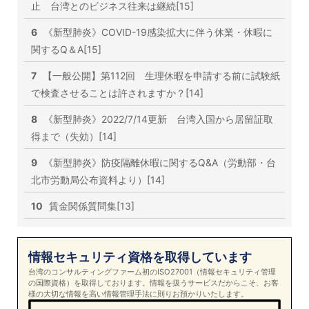
止 台湾とのビジネス往来は継続[15]
6
《新型肺炎》COVID-19感染拡大に伴う休業・休暇に
関するQ＆A[15]
7
【一般公開】第112回 生理休暇を申請する前に試験紙
で検査させることは許されますか？[14]
8
《新型肺炎》2022/7/14更新 台湾入国から居留証取
得まで（失効）[14]
9
《新型肺炎》防疫隔離休暇に関するQ&A（労動部・台
北市労動局公布資料より）[14]
10
賃金関係質問集[13]
情報セキュリティ資格を取得しています
台湾のコンサルティングファーム初のISO27001（情報セキュリティ管理
の国際資格）を取得しております。情報を扱うサービスだからこそ、お客
様の大切な情報を高い情報管理手法に則りお預かりいたします。