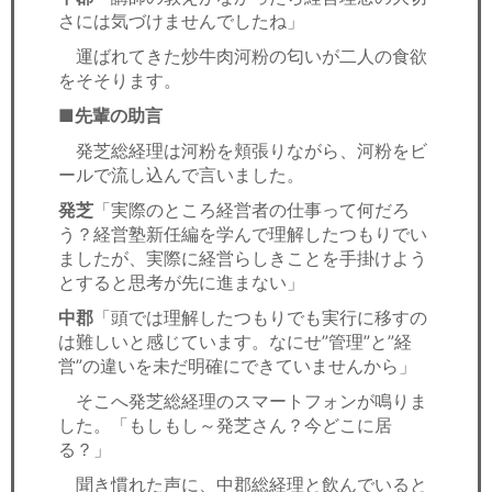
さには気づけませんでしたね」
運ばれてきた炒牛肉河粉の匂いが二人の食欲
をそそります。
■先輩の助言
発芝総経理は河粉を頬張りながら、河粉をビ
ールで流し込んで言いました。
発芝
「実際のところ経営者の仕事って何だろ
う？経営塾新任編を学んで理解したつもりでい
ましたが、実際に経営らしきことを手掛けよう
とすると思考が先に進まない」
中郡
「頭では理解したつもりでも実行に移すの
は難しいと感じています。なにせ”管理”と”経
営”の違いを未だ明確にできていませんから」
そこへ発芝総経理のスマートフォンが鳴りま
した。「もしもし～発芝さん？今どこに居
る？」
聞き慣れた声に、中郡総経理と飲んでいると