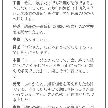
中郡
「最近、漢字だけでも料理が想像できるよ
うになりましてね」と炒牛肉河粉（牛肉入り平
たい米粉麺の炒め）を注文して新任編の頃の話
へ戻ります。
発芝
「講義の一番最初に講師から自社の経営理
念を聞かれたよね」
中郡
「ありましたね」
発芝
「中郡さん、しどろもどろでしたよね～」
楽しそうに言います。
中郡
「え、え、発芝さんだって、言い終えた後
に”～こんな感じだったと思います”って付け加
えて爆笑でしたよ～」楽しそうに言い返しま
す。
発芝
「あれからね、経営理念を考え直したわけ
ですよ。そうしたらすごく胸に刺さることが書
かれていましてね、先人の残した道標だと気づ
きました」
中郡
「講師の教えがなかったら経営理念の大切