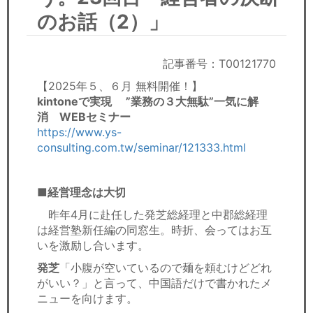
セミナー
のお話（2）」
経済ニュース
記事番号：T00121770
労務顧問
【2025年５、６月 無料開催！】
kintoneで実現 ”業務の３大無駄”一気に解
ＩＴ
消 WEBセミナー
https://www.ys-
飲食店情報
consulting.com.tw/seminar/121333.html
■経営理念は大切
昨年4月に赴任した発芝総経理と中郡総経理
は経営塾新任編の同窓生。時折、会ってはお互
いを激励し合います。
発芝
「小腹が空いているので麺を頼むけどどれ
がいい？」と言って、中国語だけで書かれたメ
ニューを向けます。