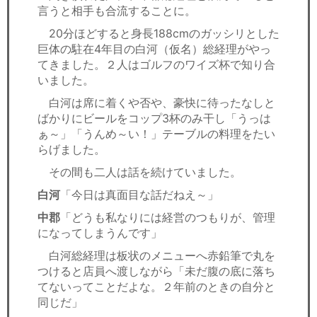
言うと相手も合流することに。
20分ほどすると身長188cmのガッシリとした
巨体の駐在4年目の白河（仮名）総経理がやっ
てきました。２人はゴルフのワイズ杯で知り合
いました。
白河は席に着くや否や、豪快に待ったなしと
ばかりにビールをコップ3杯のみ干し「うっは
ぁ～」「うんめ～い！」テーブルの料理をたい
らげました。
その間も二人は話を続けていました。
白河
「今日は真面目な話だねえ～」
中郡
「どうも私なりには経営のつもりが、管理
になってしまうんです」
白河総経理は板状のメニューへ赤鉛筆で丸を
つけると店員へ渡しながら「未だ腹の底に落ち
てないってことだよな。２年前のときの自分と
同じだ」