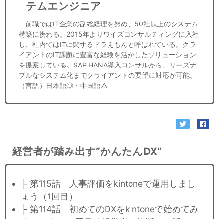
テムエンジニア
前職ではIT企業の副総経理を努め、50社以上のシステム
構築に携わる。2015年よりワイズコンサルティングに入社
し、社内ではITに関するドラえもんと呼ばれている。クラ
イアントのIT課題に豊富な経験を活かしたソリューション
を提案している。SAP HANA導入コンサルから、リーズナ
ブルなシステム化までクライアントの要望に対応が可能。
（言語）日本語◎・中国語△
経営者が踏み出す”かんたんDX”
├ 第115話 人事評価をkintoneで運用しまし
ょう（1回目）
├ 第114話 初めてのDXをkintoneで始めてみ