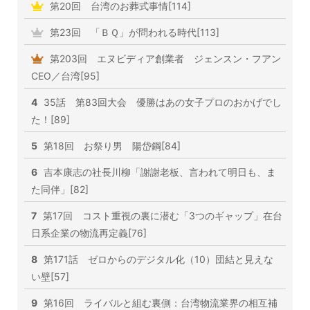
第20回 台湾のお葬式事情[114]
第23回 「ＢＱ」が問われる時代[113]
第203回 エヌビディア創業者 ジェンスン・フアン
CEO／台湾[95]
4
35話 第83回大会 優勝はあの女子プロのおかげでし
た！[89]
5
第18回 お祭り男 陽岱鋼[84]
6
吉本康志の社長川柳「謝謝老板、言われて明日も、ま
た同伴」[82]
7
第17回 コスト重視の裏に潜む「3つのギャップ」在台
日系企業の物流再定義[76]
8
第171話 ゼロからのデジタル化（10）団結と見えな
い壁[57]
9
第16回 ライバルと組む裏側：台湾物流業界の相互補