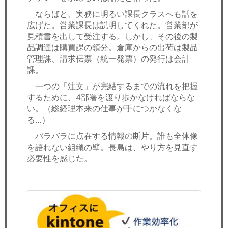
ならばと、実務に明るい課長クラスへも話を
広げた。営業課長は説明してくれた。営業部が
見積書を出して受注する。しかし、その後の製
品調達は購買課の領分。倉庫からの出荷は製品
管理課、請求伝票（統一発票）の発行は会計
課。
一つの「注文」が完結するまでの流れを把握
するために、4部署を渡り歩かなければならな
い。（総経理本来の仕事が手につかなくな
る…）
バラバラに点在する情報の断片。誰も全体像
を語れない組織の壁。長島は、やり方を見直す
必要性を感じた。