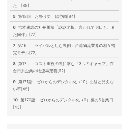
た！[89]
5
第18回 お祭り男 陽岱鋼[84]
6
吉本康志の社長川柳「謝謝老板、言われて明日も、ま
た同伴」[77]
7
第16回 ライバルと組む裏側：台湾物流業界の相互補
完モデル[72]
8
第17回 コスト重視の裏に潜む「3つのギャップ」在
台日系企業の物流再定義[62]
9
第171話 ゼロからのデジタル化（10）団結と見えな
い壁[45]
10
第170話 ゼロからのデジタル化（9）魔の5営業日
[43]