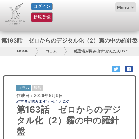
ログイン
HOME
Menu
新規登録
サービス紹介
コラム
第163話 ゼロからのデジタル化（2）霧の中の羅針盤
グループ概要
HOME
コラム
経営者が踏み出す”かんたんDX”
採用情報
お問い合わせ
コラム
経営
作成日：2026年6月9日
日本人にPR
経営者が踏み出す”かんたんDX”
第163話 ゼロからのデジ
コンサルティング
タル化（2）霧の中の羅針
リサーチ
盤