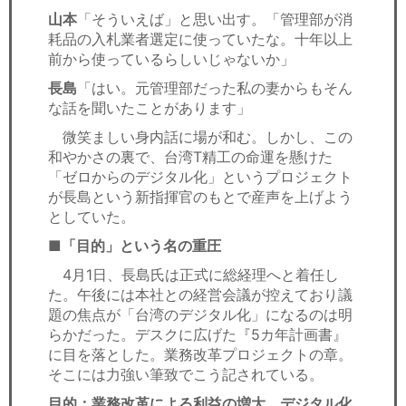
山本
「そういえば」と思い出す。「管理部が消
耗品の入札業者選定に使っていたな。十年以上
前から使っているらしいじゃないか」
長島
「はい。元管理部だった私の妻からもそん
な話を聞いたことがあります」
微笑ましい身内話に場が和む。しかし、この
和やかさの裏で、台湾T精工の命運を懸けた
「ゼロからのデジタル化」というプロジェクト
が長島という新指揮官のもとで産声を上げよう
としていた。
■「目的」という名の重圧
4月1日、長島氏は正式に総経理へと着任し
た。午後には本社との経営会議が控えており議
題の焦点が「台湾のデジタル化」になるのは明
らかだった。デスクに広げた『5カ年計画書』
に目を落とした。業務改革プロジェクトの章。
そこには力強い筆致でこう記されている。
目的：業務改革による利益の増大。デジタル化