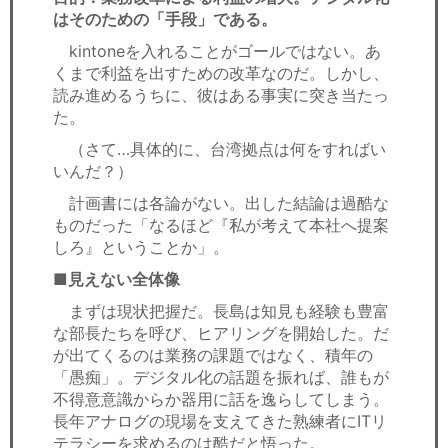
はそのための「手段」である。
kintoneを入れることがゴールではない。あ
くまで利益を出すための改革なのだ。しかし、
読み進めるうちに、彼はある事実に突き当たっ
た。
（さて…具体的に、台湾拠点は何をすればい
いんだ？）
計画書には各論がない。出した結論は過酷な
ものだった「なるほど『私が考えて本社へ提案
しろ』ということか」。
■見えない全体像
まずは現状把握だ。長島は知見も経験も豊富
な部長たちを呼び、ヒアリングを開始した。だ
が出てくるのは業務の課題ではなく、積年の
「愚痴」。デジタル化の話題を振れば、誰もが
不得意意識からか器用に話を逸らしてしまう。
長年アナログの現場を支えてきた熟練者にITリ
テラシーを求めるのは酷だと悟った。