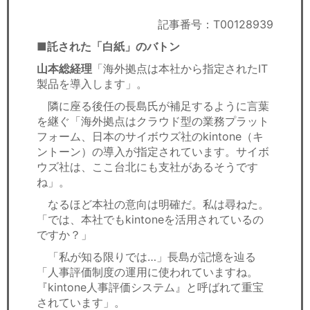
セミナー
記事番号：T00128939
経済ニュース
■託された「白紙」のバトン
山本総経理
「海外拠点は本社から指定されたIT
労務顧問
製品を導入します」。
ＩＴ
隣に座る後任の長島氏が補足するように言葉
を継ぐ「海外拠点はクラウド型の業務プラット
フォーム、日本のサイボウズ社のkintone（キ
飲食店情報
ントーン）の導入が指定されています。サイボ
ウズ社は、ここ台北にも支社があるそうです
ね」。
なるほど本社の意向は明確だ。私は尋ねた。
「では、本社でもkintoneを活用されているの
ですか？」
「私が知る限りでは…」長島が記憶を辿る
「人事評価制度の運用に使われていますね。
『kintone人事評価システム』と呼ばれて重宝
されています」。