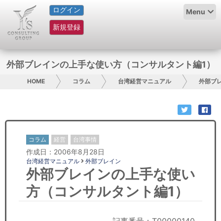
ログイン
HOME
Menu
新規登録
サービス紹介
コラム
外部ブレインの上手な使い方（コンサルタント編1）
グループ概要
HOME
コラム
台湾経営マニュアル
外部ブ
採用情報
お問い合わせ
コラム
経営
台湾事情
作成日：2006年8月28日
日本人にPR
台湾経営マニュアル
外部ブレイン
外部ブレインの上手な使い
コンサルティング
方（コンサルタント編1）
リサーチ