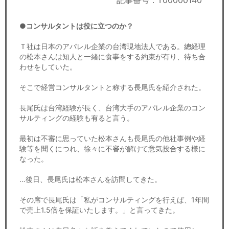
記事番号：T00000140
セミナー
●コンサルタントは役に立つのか？
経済ニュース
Ｔ社は日本のアパレル企業の台湾現地法人である。總経理
労務顧問
の松本さんは知人と一緒に食事をする約束が有り、待ち合
わせをしていた。
ＩＴ
そこで経営コンサルタントと称する長尾氏を紹介された。
飲食店情報
長尾氏は台湾経験が長く、台湾大手のアパレル企業のコン
サルティングの経験も有ると言う。
最初は不審に思っていた松本さんも長尾氏の他社事例や経
験等を聞くにつれ、徐々に不審が解けて意気投合する様に
なった。
…後日、長尾氏は松本さんを訪問してきた。
その席で長尾氏は「私がコンサルティングを行えば、1年間
で売上1.5倍を保証いたします。」と言ってきた。