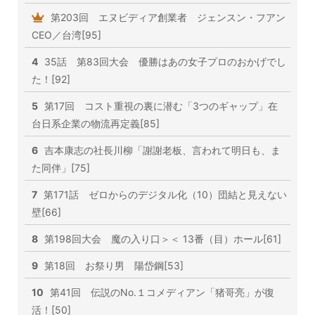
第203回 エヌビディア創業者 ジェンスン・フアン
CEO／台湾[95]
4
35話 第83回大会 優勝はあの女子プロのおかげでし
た！[92]
5
第17回 コスト重視の裏に潜む「3つのギャップ」在
台日系企業の物流再定義[85]
6
吉本康志の社長川柳「謝謝老板、言われて明日も、ま
た同伴」[75]
7
第171話 ゼロからのデジタル化（10）団結と見えない
壁[66]
8
第198回大会 魔の入り口＞＜ 13番（目）ホール[61]
9
第18回 お祭り男 陽岱鋼[53]
10
第41回 伝説のNo.１コメディアン「猪哥亮」が復
活！[50]