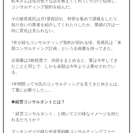
松本さんは先日色々な話を教えてくれていたので信用し、
コンサルティング契約を結んだ。
その後長尾氏は月1度程訪れ、幹部を集めて講義をしたり、
知り合いの業者を紹介してくれたりしたが、業績の方は一
向に変化は見られない。
1年が経ちコンサルティング契約が切れる頃、長尾氏は「来
期コンサルティング計画」という企画書を持ってきた。
企画書は3枚程度で、内容をまとめると、要は今年してき
たことと同じで、しかも金額は今年より上乗せされてい
る。
1年間黙ってＮ氏のコンサルティングを見てきたＭさんは、
丁重にお断りした‥‥。
●経営コンサルタントとは？
「経営コンサルタント」と聴いてどの様なイメージを持た
れるだろうか？
マッキンゼイの様な外資系戦略コンサルティングファー