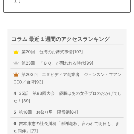
１）
コラム 最近１週間のアクセスランキング
第20回 台湾のお葬式事情[107]
第23回 「ＢＱ」が問われる時代[99]
第203回 エヌビディア創業者 ジェンスン・フアン
CEO／台湾[93]
4
35話 第83回大会 優勝はあの女子プロのおかげでし
た！[89]
5
第18回 お祭り男 陽岱鋼[84]
6
吉本康志の社長川柳「謝謝老板、言われて明日も、ま
た同伴」[77]