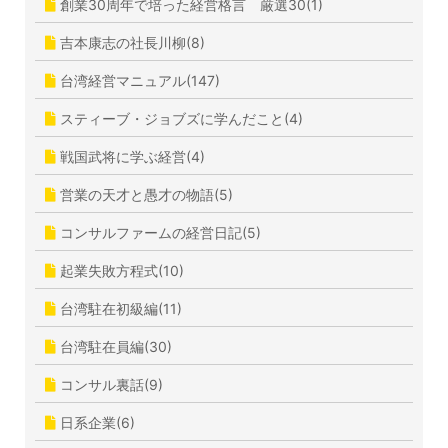
創業30周年で培った経営格言 厳選30(1)
吉本康志の社長川柳(8)
台湾経営マニュアル(147)
スティーブ・ジョブズに学んだこと(4)
戦国武将に学ぶ経営(4)
営業の天才と愚才の物語(5)
コンサルファームの経営日記(5)
起業失敗方程式(10)
台湾駐在初級編(11)
台湾駐在員編(30)
コンサル裏話(9)
日系企業(6)