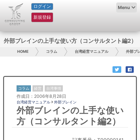
ログイン
HOME
Menu
新規登録
サービス紹介
コラム
外部ブレインの上手な使い方（コンサルタント編2）
グループ概要
HOME
コラム
台湾経営マニュアル
外部ブ
採用情報
お問い合わせ
コラム
経営
台湾事情
作成日：2006年8月28日
日本人にPR
台湾経営マニュアル
外部ブレイン
外部ブレインの上手な使い
コンサルティング
方（コンサルタント編2）
リサーチ