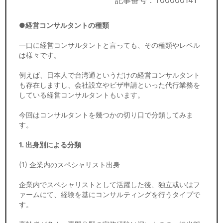
記事番号：T00000141
セミナー
●経営コンサルタントの種類
経済ニュース
一口に経営コンサルタントと言っても、その種類やレベル
労務顧問
は様々です。
ＩＴ
例えば、日本人で台湾通というだけの経営コンサルタント
も存在しますし、会社設立やビザ申請といった代行業務を
している経営コンサルタントもいます。
飲食店情報
今回はコンサルタントを幾つかの切り口で分類してみま
す。
1. 出身別による分類
(1) 企業内のスペシャリスト出身
企業内でスペシャリストとして活躍した後、独立或いはフ
ァームにて、経験を基にコンサルティングを行うタイプで
す。