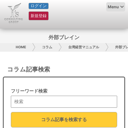
ログイン
HOME
Menu
新規登録
サービス紹介
コラム
外部ブレイン
グループ概要
HOME
コラム
台湾経営マニュアル
外部ブ
採用情報
コラム記事検索
お問い合わせ
日本人にPR
フリーワード検索
コンサルティング
リサーチ
コラム記事を検索する