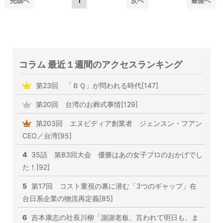
先頭へ
1
次へ
最後へ
コラム 最近１週間のアクセスランキング
第23回 「ＢＱ」が問われる時代[147]
第20回 台湾のお葬式事情[129]
第203回 エヌビディア創業者 ジェンスン・フアン
CEO／台湾[95]
4
35話 第83回大会 優勝はあの女子プロのおかげでし
た！[92]
5
第17回 コスト重視の裏に潜む「3つのギャップ」在
台日系企業の物流再定義[85]
6
吉本康志の社長川柳「謝謝老板、言われて明日も、ま