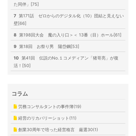
た同伴」[75]
7
第171話 ゼロからのデジタル化（10）団結と見えない
壁[66]
8
第198回大会 魔の入り口＞＜ 13番（目）ホール[61]
9
第18回 お祭り男 陽岱鋼[53]
10
第41回 伝説のNo.１コメディアン「猪哥亮」が復
活！[50]
コラム
労務コンサルタントの事件簿(19)
経営のリカバリーショット(11)
創業30周年で培った経営格言 厳選30(1)