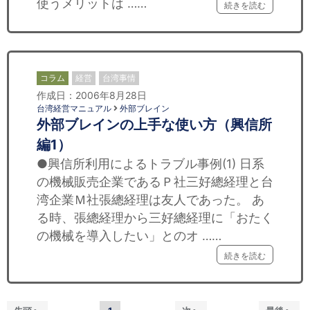
使うメリットは ……
続きを読む
コラム
経営
台湾事情
作成日：2006年8月28日
台湾経営マニュアル
外部ブレイン
外部ブレインの上手な使い方（興信所
編1）
●興信所利用によるトラブル事例(1) 日系
の機械販売企業であるＰ社三好總経理と台
湾企業Ｍ社張總経理は友人であった。 あ
る時、張總経理から三好總経理に「おたく
の機械を導入したい」とのオ ……
続きを読む