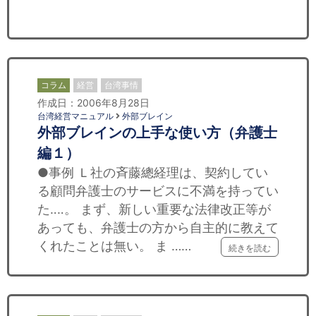
セミナー
経済ニュース
労務顧問
コラム
経営
台湾事情
作成日：2006年8月28日
ＩＴ
台湾経営マニュアル
外部ブレイン
外部ブレインの上手な使い方（弁護士
飲食店情報
編１）
●事例 Ｌ社の斉藤總経理は、契約してい
る顧問弁護士のサービスに不満を持ってい
た‥‥。 まず、新しい重要な法律改正等が
あっても、弁護士の方から自主的に教えて
くれたことは無い。 ま ……
続きを読む