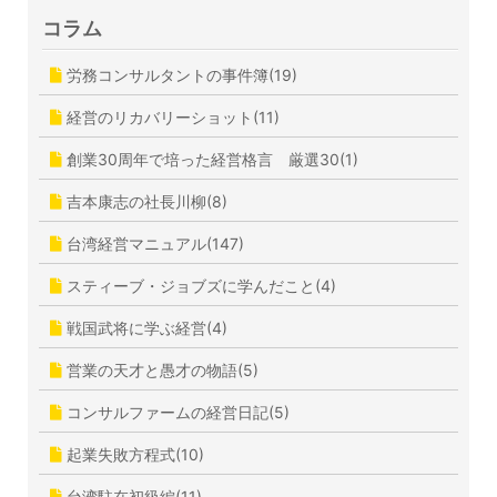
コラム
労務コンサルタントの事件簿(19)
経営のリカバリーショット(11)
創業30周年で培った経営格言 厳選30(1)
吉本康志の社長川柳(8)
台湾経営マニュアル(147)
スティーブ・ジョブズに学んだこと(4)
戦国武将に学ぶ経営(4)
営業の天才と愚才の物語(5)
コンサルファームの経営日記(5)
起業失敗方程式(10)
台湾駐在初級編(11)