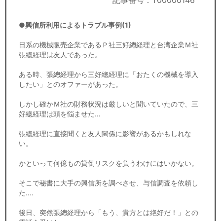
記事番号：T00000146
セミナー
●興信所利用によるトラブル事例(1)
経済ニュース
日系の機械販売企業であるＰ社三好總経理と台湾企業Ｍ社
労務顧問
張總経理は友人であった。
ＩＴ
ある時、張總経理から三好總経理に「おたくの機械を導入
したい」とのオファーがあった。
飲食店情報
しかし確かＭ社の財務状況は厳しいと聞いていたので、三
好總経理は頭を悩ませた…
張總経理に直接聞くと友人関係に影響があるかもしれな
い。
かといって何億もの貸倒リスクを負うわけにはいかない。
そこで秘書に大手の興信所を調べさせ、与信調査を依頼し
た‥‥
後日、突然張總経理から「もう、貴方とは絶好だ！」との