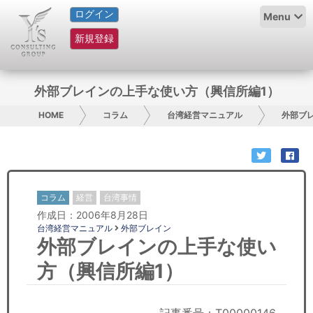
ログイン
HOME
Menu
新規登録
サービス紹介
コラム
外部ブレインの上手な使い方（興信所編1）
グループ概要
HOME
コラム
台湾経営マニュアル
外部ブ
採用情報
お問い合わせ
コラム
経営
台湾事情
作成日：2006年8月28日
日本人にPR
台湾経営マニュアル
外部ブレイン
外部ブレインの上手な使い
コンサルティング
方（興信所編1）
リサーチ