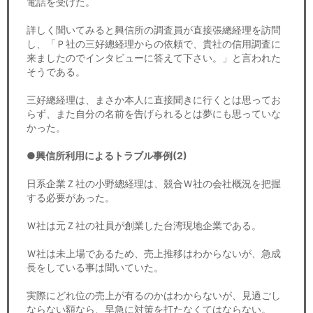
電話を受けた。
詳しく聞いてみると興信所の調査員が直接張總経理を訪問
し、「Ｐ社の三好總経理からの依頼で、貴社の信用調査に
来ましたのでインタビューに答えて下さい。」と言われた
そうである。
三好總経理は、まさか本人に直接聞きに行くとは思ってお
らず、また自分の名前を告げられるとは夢にも思っていな
かった。
●興信所利用によるトラブル事例(2)
日系企業Ｚ社の小野總経理は、競合Ｗ社の会社概況を把握
する必要があった。
Ｗ社は元Ｚ社の社員が創業した台湾現地企業である。
Ｗ社は未上場であるため、売上推移はわからないが、急成
長をしている事は聞いていた。
実際にどれ位の売上が有るのかはわからないが、見過ごし
ならない額なら、早急に対策を打たなくてはならない。