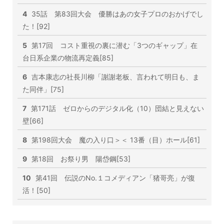
4
35話 第83回大会 優勝はあの女子プロのおかげでし
た！[92]
5
第17回 コスト重視の裏に潜む「3つのギャップ」在
台日系企業の物流再定義[85]
6
吉本康志の社長川柳「謝謝老板、言われて明日も、ま
た同伴」[75]
7
第171話 ゼロからのデジタル化（10）団結と見えない
壁[66]
8
第198回大会 魔の入り口＞＜ 13番（目）ホール[61]
9
第18回 お祭り男 陽岱鋼[53]
10
第41回 伝説のNo.１コメディアン「猪哥亮」が復
活！[50]