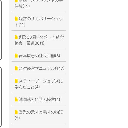
件簿(19)
経営のリカバリーショッ
ト(11)
創業30周年で培った経営
格言 厳選30(1)
吉本康志の社長川柳(8)
台湾経営マニュアル(147)
スティーブ・ジョブズに
学んだこと(4)
戦国武将に学ぶ経営(4)
営業の天才と愚才の物語
(5)