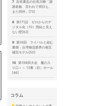
7
吉本康志の社長川柳「謝
謝老板、言われて明日も、
また同伴」[73]
8
第171話 ゼロからのデ
ジタル化（10）団結と見え
ない壁[62]
9
第16回 ライバルと組む
裏側：台湾物流業界の相互
補完モデル[50]
10
第198回大会 魔の入
り口＞＜ 13番（目）ホール
[46]
コラム
労務コンサルタントの事