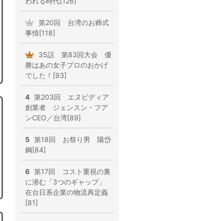
われる時代[126]
第20回 台湾のお葬式
事情[118]
35話 第83回大会 優
勝はあの女子プロのおかげ
でした！[93]
4
第203回 エヌビディア
創業者 ジェンスン・フア
ンCEO／台湾[89]
5
第18回 お祭り男 陽岱
鋼[84]
6
第17回 コスト重視の裏
に潜む「3つのギャップ」
在台日系企業の物流再定義
[81]