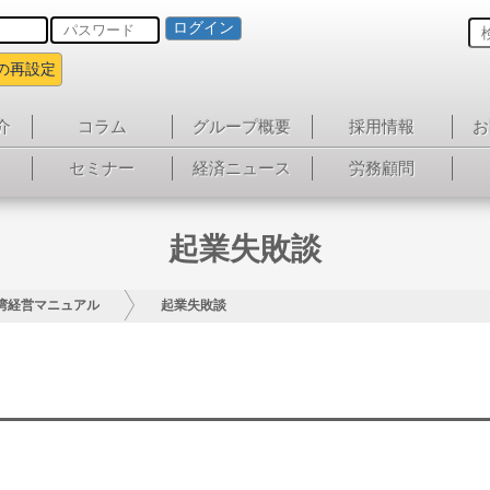
ログイン
の再設定
介
コラム
グループ概要
採用情報
お
セミナー
経済ニュース
労務顧問
起業失敗談
湾経営マニュアル
起業失敗談