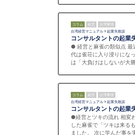
コラム
経営
台湾事情
台湾経営マニュアル
起業失敗談
コンサルタントの起業
● 経営と麻雀の類似点 
代は雀荘に入り浸りになっ
は「大負けはしないが大勝
コラム
経営
台湾事情
台湾経営マニュアル
起業失敗談
コンサルタントの起業
●経営とツキの流れ 相変
した麻雀で「ツキは来る
ました。 次に学んだ事を