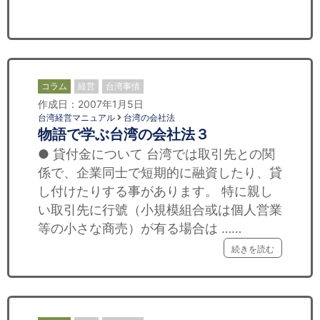
セミナー
経済ニュース
労務顧問
コラム
経営
台湾事情
作成日：2007年1月5日
ＩＴ
台湾経営マニュアル
台湾の会社法
物語で学ぶ台湾の会社法３
飲食店情報
● 貸付金について 台湾では取引先との関
係で、企業同士で短期的に融資したり、貸
し付けたりする事があります。 特に親し
い取引先に行號（小規模組合或は個人営業
等の小さな商売）が有る場合は ……
続きを読む