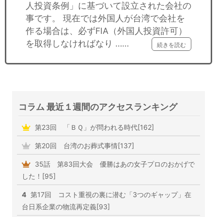
人投資条例」に基づいて設立された会社の
事です。 現在では外国人が台湾で会社を
作る場合は、必ずFIA（外国人投資許可）
を取得しなければなり ……
続きを読む
コラム 最近１週間のアクセスランキング
第23回 「ＢＱ」が問われる時代[162]
第20回 台湾のお葬式事情[137]
35話 第83回大会 優勝はあの女子プロのおかげで
した！[95]
4
第17回 コスト重視の裏に潜む「3つのギャップ」在
台日系企業の物流再定義[93]