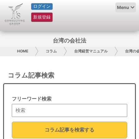
ログイン
HOME
Menu
新規登録
サービス紹介
コラム
台湾の会社法
グループ概要
HOME
コラム
台湾経営マニュアル
台湾の
採用情報
コラム記事検索
お問い合わせ
日本人にPR
フリーワード検索
コンサルティング
リサーチ
コラム記事を検索する