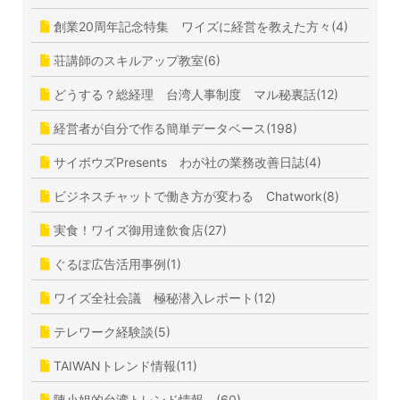
創業20周年記念特集 ワイズに経営を教えた方々(4)
荘講師のスキルアップ教室(6)
どうする？総経理 台湾人事制度 マル秘裏話(12)
経営者が自分で作る簡単データベース(198)
サイボウズPresents わが社の業務改善日誌(4)
ビジネスチャットで働き方が変わる Chatwork(8)
実食！ワイズ御用達飲食店(27)
ぐるぽ広告活用事例(1)
ワイズ全社会議 極秘潜入レポート(12)
テレワーク経験談(5)
TAIWANトレンド情報(11)
陳小姐的台湾トレンド情報 (60)