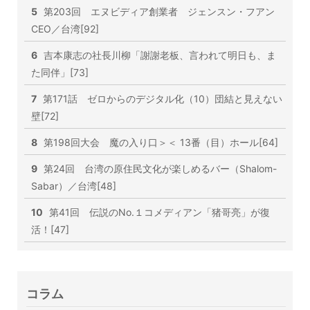
5
第203回 エヌビディア創業者 ジェンスン・フアン
CEO／台湾[92]
6
吉本康志の社長川柳「謝謝老板、言われて明日も、ま
た同伴」[73]
7
第171話 ゼロからのデジタル化（10）団結と見えない
壁[72]
8
第198回大会 魔の入り口＞＜ 13番（目）ホール[64]
9
第24回 台湾の原住民文化が楽しめるバー（Shalom-
Sabar）／台湾[48]
10
第41回 伝説のNo.１コメディアン「猪哥亮」が復
活！[47]
コラム