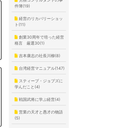
件簿(19)
経営のリカバリーショッ
ト(11)
創業30周年で培った経営
格言 厳選30(1)
吉本康志の社長川柳(8)
台湾経営マニュアル(147)
スティーブ・ジョブズに
学んだこと(4)
戦国武将に学ぶ経営(4)
営業の天才と愚才の物語
(5)