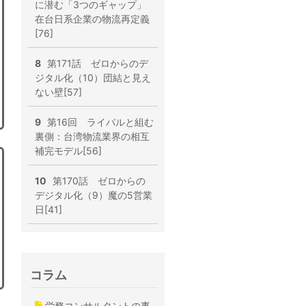
に潜む「3つのギャップ」
在台日系企業の物流再定義
[76]
8
第171話 ゼロからのデ
ジタル化（10）団結と見え
ない壁[57]
9
第16回 ライバルと組む
裏側：台湾物流業界の相互
補完モデル[56]
10
第170話 ゼロからの
デジタル化（9）魔の5営業
日[41]
コラム
労務コンサルタントの事