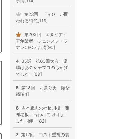
事情[114]
第23回 「ＢＱ」が問
われる時代[113]
第203回 エヌビディ
ア創業者 ジェンスン・フ
アンCEO／台湾[95]
4
35話 第83回大会 優
勝はあの女子プロのおかげ
でした！[89]
5
第18回 お祭り男 陽岱
鋼[84]
6
吉本康志の社長川柳「謝
謝老板、言われて明日も、
また同伴」[82]
7
第17回 コスト重視の裏