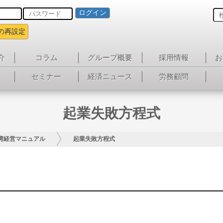
ログイン
の再設定
介
コラム
グループ概要
採用情報
お
セミナー
経済ニュース
労務顧問
起業失敗方程式
湾経営マニュアル
起業失敗方程式