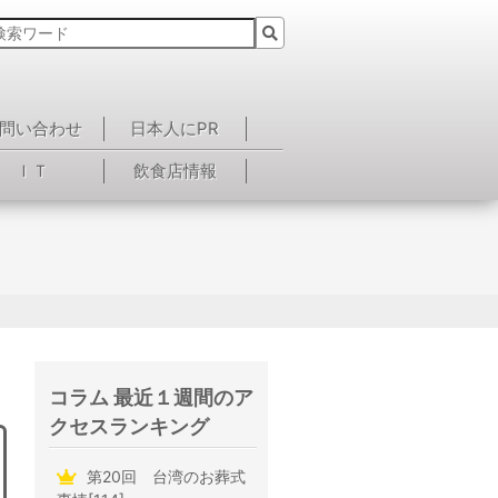
問い合わせ
日本人にPR
ＩＴ
飲食店情報
コラム 最近１週間のア
クセスランキング
第20回 台湾のお葬式