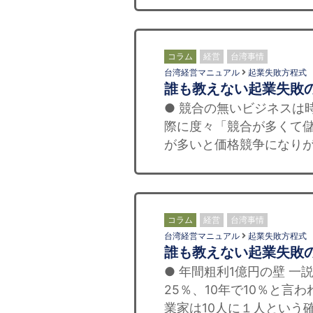
コラム
経営
台湾事情
台湾経営マニュアル
起業失敗方程式
誰も教えない起業失敗
● 競合の無いビジネスは
際に度々「競合が多くて儲
が多いと価格競争になりが
コラム
経営
台湾事情
台湾経営マニュアル
起業失敗方程式
誰も教えない起業失敗
● 年間粗利1億円の壁 一
25％、10年で10％と言
業家は10人に１人という確