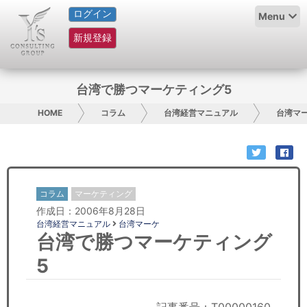
ログイン
HOME
Menu
新規登録
サービス紹介
コラム
台湾で勝つマーケティング5
グループ概要
HOME
コラム
台湾経営マニュアル
台湾マ
採用情報
お問い合わせ
コラム
マーケティング
作成日：2006年8月28日
日本人にPR
台湾経営マニュアル
台湾マーケ
台湾で勝つマーケティング
コンサルティング
5
リサーチ