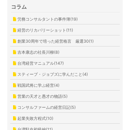
コラム
労務コンサルタントの事件簿(19)
経営のリカバリーショット(11)
創業30周年で培った経営格言 厳選30(1)
吉本康志の社長川柳(8)
台湾経営マニュアル(147)
スティーブ・ジョブズに学んだこと(4)
戦国武将に学ぶ経営(4)
営業の天才と愚才の物語(5)
コンサルファームの経営日記(5)
起業失敗方程式(10)
台湾駐在初級編(11)