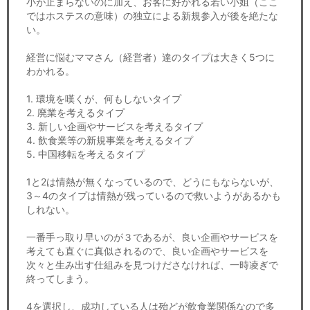
小が止まらないのに加え、お客に好かれる若い小姐（ここ
ではホステスの意味）の独立による新規参入が後を絶たな
い。
経営に悩むママさん（経営者）達のタイプは大きく5つに
わかれる。
1. 環境を嘆くが、何もしないタイプ
2. 廃業を考えるタイプ
3. 新しい企画やサービスを考えるタイプ
4. 飲食業等の新規事業を考えるタイプ
5. 中国移転を考えるタイプ
1と2は情熱が無くなっているので、どうにもならないが、
3～4のタイプは情熱が残っているので救いようがあるかも
しれない。
一番手っ取り早いのが３であるが、良い企画やサービスを
考えても直ぐに真似されるので、良い企画やサービスを
次々と生み出す仕組みを見つけださなければ、一時凌ぎで
終ってしまう。
4を選択し、成功している人は殆どが飲食業関係なので多