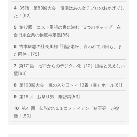
4
35話 第83回大会 優勝はあの女子プロのおかげでし
た！[92]
5
第17回 コスト重視の裏に潜む「3つのギャップ」在
台日系企業の物流再定義[85]
6
吉本康志の社長川柳「謝謝老板、言われて明日も、ま
た同伴」[75]
7
第171話 ゼロからのデジタル化（10）団結と見えない
壁[66]
8
第198回大会 魔の入り口＞＜ 13番（目）ホール[61]
9
第18回 お祭り男 陽岱鋼[53]
10
第41回 伝説のNo.１コメディアン「猪哥亮」が復
活！[50]