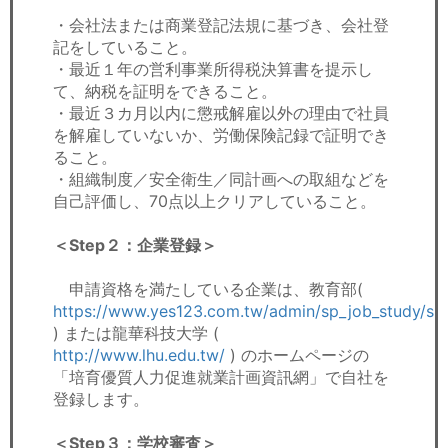
・会社法または商業登記法規に基づき、会社登
記をしていること。
・最近１年の営利事業所得税決算書を提示し
て、納税を証明をできること。
・最近３カ月以内に懲戒解雇以外の理由で社員
を解雇していないか、労働保険記録で証明でき
ること。
・組織制度／安全衛生／同計画への取組などを
自己評価し、70点以上クリアしていること。
＜Step２：企業登録＞
申請資格を満たしている企業は、教育部(
https://www.yes123.com.tw/admin/sp_job_study/sp
) または龍華科技大学 (
http://www.lhu.edu.tw/
) のホームページの
「培育優質人力促進就業計画資訊網」で自社を
登録します。
＜Step３：学校審査＞