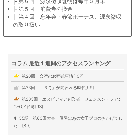
├ 第６回 源泉徴収証明は毎年２月末
├ 第５回 消費券の換金
├ 第４回 忘年会・春節ボーナス、源泉徴収
の取り扱い
コラム 最近１週間のアクセスランキング
第20回 台湾のお葬式事情[107]
第23回 「ＢＱ」が問われる時代[99]
第203回 エヌビディア創業者 ジェンスン・フアン
CEO／台湾[93]
4
35話 第83回大会 優勝はあの女子プロのおかげでし
た！[89]