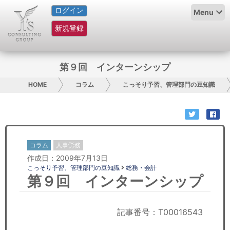
ログイン
HOME
Menu
新規登録
サービス紹介
コラム
第９回 インターンシップ
グループ概要
HOME
コラム
こっそり予習、管理部門の豆知識
採用情報
お問い合わせ
コラム
人事労務
作成日：2009年7月13日
日本人にPR
こっそり予習、管理部門の豆知識
総務・会計
第９回 インターンシップ
コンサルティング
リサーチ
記事番号：T00016543