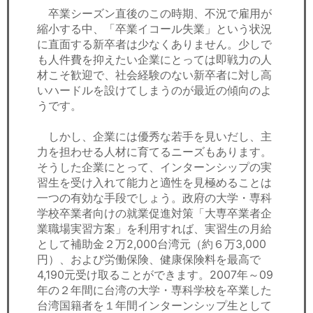
セミナー
卒業シーズン直後のこの時期、不況で雇用が
縮小する中、「卒業イコール失業」という状況
経済ニュース
に直面する新卒者は少なくありません。少しで
も人件費を抑えたい企業にとっては即戦力の人
労務顧問
材こそ歓迎で、社会経験のない新卒者に対し高
いハードルを設けてしまうのが最近の傾向のよ
ＩＴ
うです。
しかし、企業には優秀な若手を見いだし、主
飲食店情報
力を担わせる人材に育てるニーズもあります。
そうした企業にとって、インターンシップの実
習生を受け入れて能力と適性を見極めることは
一つの有効な手段でしょう。政府の大学・専科
学校卒業者向けの就業促進対策「大専卒業者企
業職場実習方案」を利用すれば、実習生の月給
として補助金２万2,000台湾元（約６万3,000
円）、および労働保険、健康保険料を最高で
4,190元受け取ることができます。2007年～09
年の２年間に台湾の大学・専科学校を卒業した
台湾国籍者を１年間インターンシップ生として