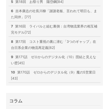
5
第18回 お祭り男 陽岱鋼[84]
6
吉本康志の社長川柳「謝謝老板、言われて明日も、ま
た同伴」[77]
7
第16回 ライバルと組む裏側：台湾物流業界の相互補
完モデル[72]
8
第17回 コスト重視の裏に潜む「3つのギャップ」在
台日系企業の物流再定義[62]
9
第171話 ゼロからのデジタル化（10）団結と見えな
い壁[45]
10
第170話 ゼロからのデジタル化（9）魔の5営業日
[43]
コラム