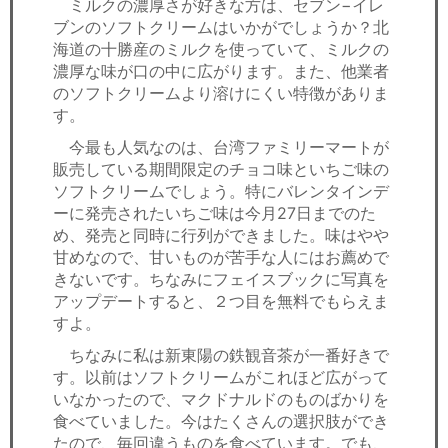
ミルクの濃厚さが好きな方は、セブン−イレ
ブンのソフトクリームはいかがでしょうか？北
海道の十勝産のミルクを使っていて、ミルクの
濃厚な味が口の中に広がります。また、他業者
のソフトクリームより溶けにくい特徴がありま
す。
今最も人気なのは、台湾ファミリーマートが
販売している期間限定のチョコ味といちご味の
ソフトクリームでしょう。特にバレンタインデ
ーに発売されたいちご味は今月27日までのた
め、発売と同時に行列ができました。味はやや
甘めなので、甘いものが苦手な人にはお薦めで
きないです。ちなみにフェイスブックに写真を
アップデートすると、２つ目を無料でもらえま
すよ。
ちなみに私は新東陽の鉄観音茶が一番好きで
す。以前はソフトクリームがこれほど広がって
いなかったので、マクドナルドのものばかりを
食べていました。今はたくさんの選択肢ができ
たので、毎回違うものを食べています。でも、