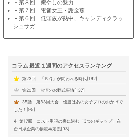
├ 第８回 癒やしの魅力
├ 第７回 電音女王・謝金燕
├ 第６回 低頭族が熱中、キャンディクラッ
シュサガ
コラム 最近１週間のアクセスランキング
第23回 「ＢＱ」が問われる時代[162]
第20回 台湾のお葬式事情[137]
35話 第83回大会 優勝はあの女子プロのおかげで
した！[95]
4
第17回 コスト重視の裏に潜む「3つのギャップ」在
台日系企業の物流再定義[93]