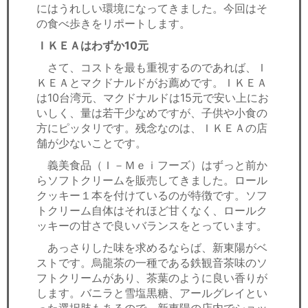
にはうれしい環境になってきました。今回はそ
の食べ歩きをリポートします。
ＩＫＥＡはわずか10元
さて、コストを最も重視するのであれば、Ｉ
ＫＥＡとマクドナルドがお薦めです。ＩＫＥＡ
は10台湾元、マクドナルドは15元で安い上にお
いしく、量は若干少なめですが、子供や小食の
方にピッタリです。残念なのは、ＩＫＥＡの店
舗が少ないことです。
義美食品（Ｉ－Ｍｅｉフーズ）はずっと前か
らソフトクリームを販売してきました。ロール
クッキー１本を付けているのが特徴です。ソフ
トクリーム自体はそれほど甘くなく、ロールク
ッキーの甘さで良いバランスをとっています。
あっさりした味を求めるならば、新東陽がベ
ストです。烏龍茶の一種である鉄観音茶味のソ
フトクリームがあり、茶葉のように良い香りが
します。バニラと雪塩黒糖、アールグレイとい