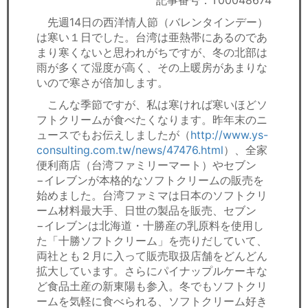
記事番号：T00048674
セミナー
先週14日の西洋情人節（バレンタインデー）
は寒い１日でした。台湾は亜熱帯にあるのであ
経済ニュース
まり寒くないと思われがちですが、冬の北部は
雨が多くて湿度が高く、その上暖房があまりな
労務顧問
いので寒さが倍加します。
ＩＴ
こんな季節ですが、私は寒ければ寒いほどソ
フトクリームが食べたくなります。昨年末のニ
ュースでもお伝えしましたが（
http://www.ys-
飲食店情報
consulting.com.tw/news/47476.html
）、全家
便利商店（台湾ファミリーマート）やセブン
−イレブンが本格的なソフトクリームの販売を
始めました。台湾ファミマは日本のソフトクリ
ーム材料最大手、日世の製品を販売、セブン
−イレブンは北海道・十勝産の乳原料を使用し
た「十勝ソフトクリーム」を売りだしていて、
両社とも２月に入って販売取扱店舗をどんどん
拡大しています。さらにパイナップルケーキな
ど食品土産の新東陽も参入。冬でもソフトクリ
ームを気軽に食べられる、ソフトクリーム好き