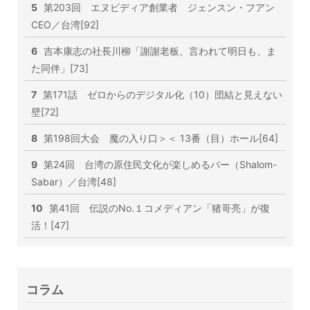
5
第203回 エヌビディア創業者 ジェンスン・フアン
CEO／台湾[92]
6
吉本康志の社長川柳「謝謝老板、言われて明日も、ま
た同伴」[73]
7
第171話 ゼロからのデジタル化（10）団結と見えない
壁[72]
8
第198回大会 魔の入り口＞＜ 13番（目）ホール[64]
9
第24回 台湾の原住民文化が楽しめるバー（Shalom-
Sabar）／台湾[48]
10
第41回 伝説のNo.１コメディアン「猪哥亮」が復
活！[47]
コラム