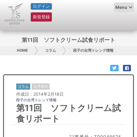
ログイン
HOME
Menu
新規登録
サービス紹介
コラム
第11回 ソフトクリーム試食リポート
グループ概要
HOME
コラム
段子の台湾トレンド情報
採用情報
お問い合わせ
コラム
台湾事情
作成日：2014年2月18日
日本人にPR
段子の台湾トレンド情報
第11回 ソフトクリーム試
コンサルティング
食リポート
リサーチ