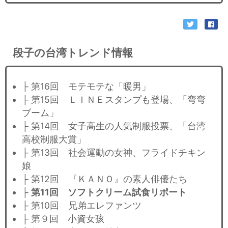
段子の台湾トレンド情報
├ 第16回 モテモテな「暖男」
├ 第15回 ＬＩＮＥスタンプも登場、「弯弯
ブーム」
├ 第14回 女子高生の人気制服投票、「台湾
高校制服大賞」
├ 第13回 社会運動の女神、フライドチキン
娘
├ 第12回 『ＫＡＮＯ』の素人俳優たち
├
第11回 ソフトクリーム試食リポート
├ 第10回 兄弟エレファンツ
├ 第９回 小資女孩