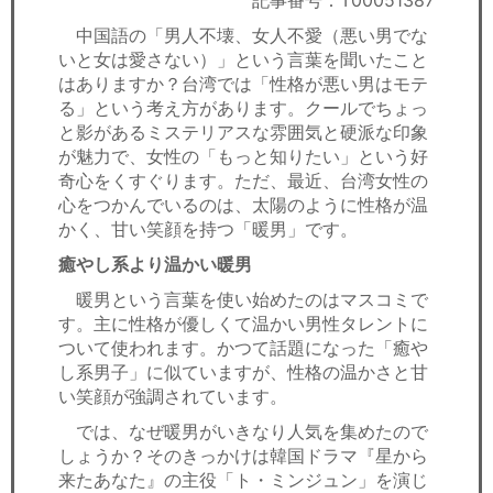
記事番号：T00051387
セミナー
中国語の「男人不壊、女人不愛（悪い男でな
いと女は愛さない）」という言葉を聞いたこと
経済ニュース
はありますか？台湾では「性格が悪い男はモテ
る」という考え方があります。クールでちょっ
労務顧問
と影があるミステリアスな雰囲気と硬派な印象
が魅力で、女性の「もっと知りたい」という好
ＩＴ
奇心をくすぐります。ただ、最近、台湾女性の
心をつかんでいるのは、太陽のように性格が温
飲食店情報
かく、甘い笑顔を持つ「暖男」です。
癒やし系より温かい暖男
暖男という言葉を使い始めたのはマスコミで
す。主に性格が優しくて温かい男性タレントに
ついて使われます。かつて話題になった「癒や
し系男子」に似ていますが、性格の温かさと甘
い笑顔が強調されています。
では、なぜ暖男がいきなり人気を集めたので
しょうか？そのきっかけは韓国ドラマ『星から
来たあなた』の主役「ト・ミンジュン」を演じ