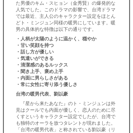
た男優のキム・スヒョン（金秀賢）の爆発的な
人気でした。このドラマの影響で、台湾ドラマ
では最近、主人公のキャラクター設定をほとん
どト・ミンジュン同様の暖男にしています。暖
男の具体的な特徴は以下の通りです。
・人柄が太陽のように温かく、穏やか
・甘い笑顔を持つ
・話し方が優しい
・気遣いができる
・清潔感のあるルックス
・聞き上手、褒め上手
・内面に男らしさがある
・常に女性に寄り添う優しさ
台湾の暖男代表、劉以豪
『星から来たあなた』のト・ミンジュンは外
見はクールでも内面が優しく、恋人のために尽
くすというキャラクター設定でしたが、台湾で
も独特のオーラを放つタレントが現れました。
「台湾の暖男代表」と称されている劉以豪（リ