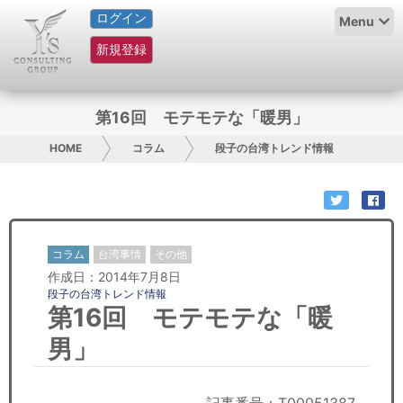
ログイン
HOME
Menu
新規登録
サービス紹介
コラム
第16回 モテモテな「暖男」
グループ概要
HOME
コラム
段子の台湾トレンド情報
採用情報
お問い合わせ
コラム
台湾事情
その他
作成日：2014年7月8日
日本人にPR
段子の台湾トレンド情報
第16回 モテモテな「暖
コンサルティング
男」
リサーチ