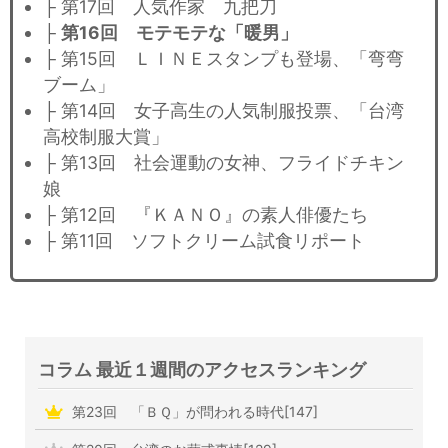
├ 第17回 人気作家 九把刀
├
第16回 モテモテな「暖男」
├ 第15回 ＬＩＮＥスタンプも登場、「弯弯
ブーム」
├ 第14回 女子高生の人気制服投票、「台湾
高校制服大賞」
├ 第13回 社会運動の女神、フライドチキン
娘
├ 第12回 『ＫＡＮＯ』の素人俳優たち
├ 第11回 ソフトクリーム試食リポート
コラム 最近１週間のアクセスランキング
第23回 「ＢＱ」が問われる時代[147]