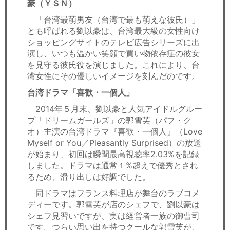
豪（ＹＳＮ）
「台湾最萌男友（台湾で最も萌えな彼氏）」
とも呼ばれる劉以豪は、台湾最大級の女性向け
ショッピングサイトのテレビ広告シリーズに出
演し、いつも温かい笑顔で買い物依存症の彼女
を見守る彼氏役を演じました。これにより、台
湾女性にその優しいイメージを刻んだのです。
台湾ドラマ「喜歓・一個人」
2014年５月末、劉以豪と人気アイドルグルー
プ「ドリームガールズ」の郭雪芙（パフ・ク
オ）主演の台湾ドラマ『喜歓・一個人』（Love
Myself or You／Pleasantly Surprised）の放送
が始まり、初回は瞬間最高視聴率2.03%を記録
しました。ドラマは通常１%超えで優秀とされ
るため、滑り出しは好調でした。
同ドラマはフランス料理店が舞台のラブコメ
ディーです。郭雪芙が店のシェフで、劉以豪は
シェフ見習いですが、実は経営者一族の御曹司
です。つらい思い出を持つクールな郭雪芙が、