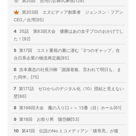
第20回 台湾のお葬式事情[129]
第203回 エヌビディア創業者 ジェンスン・フアン
CEO／台湾[95]
4
35話 第83回大会 優勝はあの女子プロのおかげでし
た！[92]
5
第17回 コスト重視の裏に潜む「3つのギャップ」在
台日系企業の物流再定義[85]
6
吉本康志の社長川柳「謝謝老板、言われて明日も、ま
た同伴」[75]
7
第171話 ゼロからのデジタル化（10）団結と見えない
壁[66]
8
第198回大会 魔の入り口＞＜ 13番（目）ホール[61]
9
第18回 お祭り男 陽岱鋼[53]
10
第41回 伝説のNo.１コメディアン「猪哥亮」が復