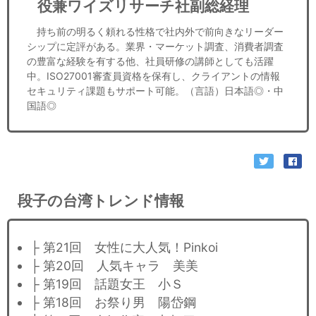
役兼ワイズリサーチ社副総経理
持ち前の明るく頼れる性格で社内外で前向きなリーダー
シップに定評がある。業界・マーケット調査、消費者調査
の豊富な経験を有する他、社員研修の講師としても活躍
中。ISO27001審査員資格を保有し、クライアントの情報
セキュリティ課題もサポート可能。（言語）日本語◎・中
国語◎
段子の台湾トレンド情報
├ 第21回 女性に大人気！Pinkoi
├ 第20回 人気キャラ 美美
├ 第19回 話題女王 小Ｓ
├ 第18回 お祭り男 陽岱鋼