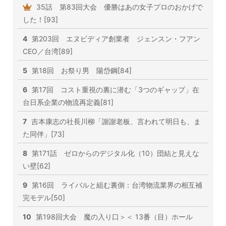
35話 第83回大会 優勝はあの女子プロのおかげで
した！[93]
4
第203回 エヌビディア創業者 ジェンスン・フアン
CEO／台湾[89]
5
第18回 お祭り男 陽岱鋼[84]
6
第17回 コスト重視の裏に潜む「3つのギャップ」在
台日系企業の物流再定義[81]
7
吉本康志の社長川柳「謝謝老板、言われて明日も、ま
た同伴」[73]
8
第171話 ゼロからのデジタル化（10）団結と見えな
い壁[62]
9
第16回 ライバルと組む裏側：台湾物流業界の相互補
完モデル[50]
10
第198回大会 魔の入り口＞＜ 13番（目）ホール