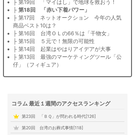
├ 第19回 「マイはし」で地球を救おう！
├
第18回 「赤い下着パワー」
├ 第17回 ネットオークション 今年の人気
商品ベスト10は？
├ 第16回 台湾ＯＬの66％は「干物女」
├ 第15回 ５元で！無限の可能性
├ 第14回 起業はやはりアイデアが大事
├ 第13回 最強のマーケティングツール「公
仔」（フィギュア）
コラム 最近１週間のアクセスランキング
第23回 「ＢＱ」が問われる時代[126]
第20回 台湾のお葬式事情[118]