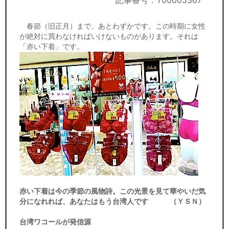
記事番号：T00005367
セミナー
春節（旧正月）まで、あとわずかです。この時期に女性
経済ニュース
が絶対に買わなければいけないものがあります。それは
「赤い下着」です。
労務顧問
ＩＴ
飲食店情報
赤い下着は今の季節の風物詩。この光景を見て華やいだ気
分になれれば、あなたはもう台湾人です （ＹＳＮ）
台湾ワコールが発信源