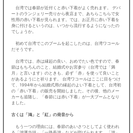
台湾では春節が近付くと赤い下着がよく売れます。 デパ
ートのランジェリー売りから夜店まで、あちらこちらで女
性用の赤い下着が見られます。では、お正月に赤い下着を
身に付けるというのは、いつから流行するようになったの
でしょうか。
初めて台湾でこのブームを起こしたのは、台湾ワコール
だそうです。
台湾では、赤は縁起の良い、おめでたい色ですので、春
節はもちろんのこと、結婚式やお宮参り（台湾では「満
月」と言います）のときも、必ず「赤」を使って良いこと
があるようにと祈ります。 台湾ワコールはここに目をつけ
て、1994年から結婚式用の縁起のよい下着として、台湾初
の「赤い下着」の販売を開始しました。その後、他のメー
カーも追随し、「春節には赤い下着」が一大ブームとなり
ました。
古くは「鴻」と「紅」の発音から
もう一つの理由には、春節のあいさつとしてよく使われ
る「鴻運当頭」「一路長鴻」などが挙げられます。「鴻」