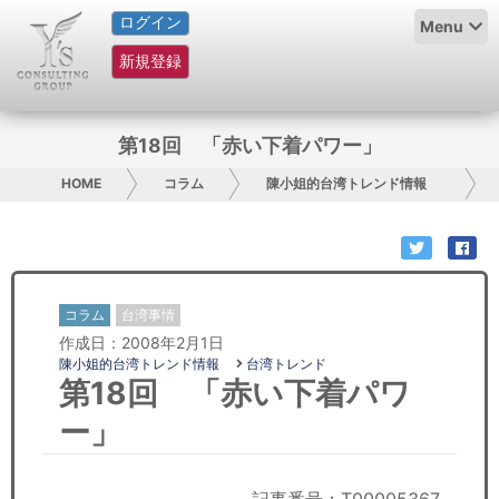
ログイン
HOME
Menu
新規登録
サービス紹介
コラム
第18回 「赤い下着パワー」
グループ概要
HOME
コラム
陳小姐的台湾トレンド情報
採用情報
お問い合わせ
コラム
台湾事情
作成日：2008年2月1日
日本人にPR
陳小姐的台湾トレンド情報
台湾トレンド
第18回 「赤い下着パワ
コンサルティング
ー」
リサーチ