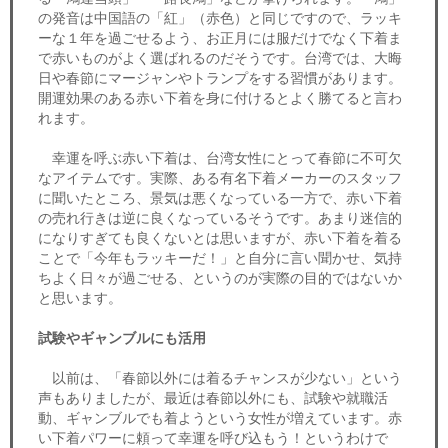
の発音は中国語の「紅」（赤色）と同じですので、ラッキ
ーな１年を過ごせるよう、お正月には服だけでなく下着ま
で赤いものがよく選ばれるのだそうです。台湾では、大晦
日や春節にマージャンやトランプをする習慣があります。
開運効果のある赤い下着を身に付けるとよく勝てると言わ
れます。
幸運を呼ぶ赤い下着は、台湾女性にとって春節に不可欠
なアイテムです。実際、ある有名下着メーカーのスタッフ
に聞いたところ、景気は悪くなっている一方で、赤い下着
の売れ行きは逆に良くなっているそうです。あまり迷信的
になりすぎても良くないとは思いますが、赤い下着を着る
ことで「今年もラッキーだ！」と自分に言い聞かせ、気持
ちよく日々が過ごせる、というのが実際の目的ではないか
と思います。
試験やギャンブルにも活用
以前は、「春節以外には着るチャンスが少ない」という
声もありましたが、最近は春節以外にも、試験や就職活
動、ギャンブルでも着ようという女性が増えています。赤
い下着パワーに頼って幸運を呼び込もう！というわけで