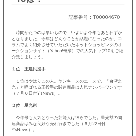
セミナー
経済ニュース
記事番号：T00004670
労務顧問
時間がたつのは早いもので、いよいよ今年もあとわずか
となりました。今年はどんなことが話題になったのか、コ
ラムでよく紹介させていただいたネットショッピングのオ
ＩＴ
ークションサイト（Yahoo!奇摩）での人気トップ10をご紹
介致しましょう。
飲食店情報
１位 王建民投手
１位はやはりこの人。ヤンキースのエースで、「台湾之
光」と呼ばれる王投手の関連商品は人気ナンバーワンです
（７月６日付Y’sNews）。
２位 星光幇
今年最も人気となった芸能人は彼らでした。星光幇の関
連商品はみな良好な売れ行きでした（６月22日付
Y’sNews）。