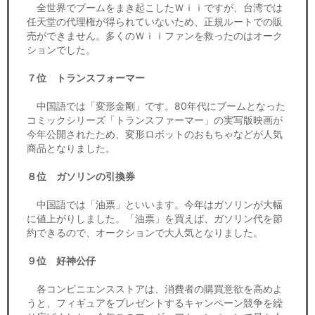
全世界でブームをまき起こしたＷｉｉですが、台湾では
任天堂の代理権が得られていないため、正規ルートでの販
売ができません。多くのＷｉｉファンを救ったのはオーク
ションでした。
７位 トランスフォーマー
中国語では「変形金剛」です。80年代にブームとなった
コミックシリーズ「トランスファーマー」の実写版映画が
今年公開されたため、変形ロボットのおもちゃなどが人気
商品となりました。
８位 ガソリンの引換券
中国語では「油票」といいます。今年はガソリンが大幅
に値上がりしました。「油票」を買えば、ガソリン代を節
約できるので、オークションで大人気となりました。
９位 好神公仔
各コンビニエンスストアは、消費者の購買意欲を高めよ
うと、フィギュアをプレゼントするキャンペーン競争を繰