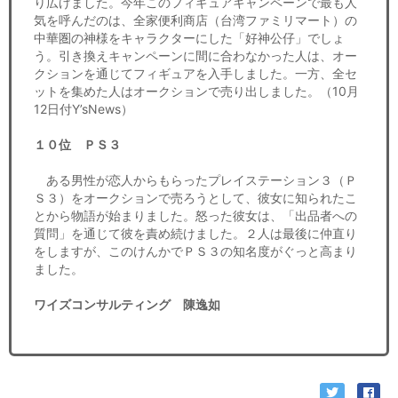
り広げました。今年このフィギュアキャンペーンで最も人
気を呼んだのは、全家便利商店（台湾ファミリマート）の
中華圏の神様をキャラクターにした「好神公仔」でしょ
う。引き換えキャンペーンに間に合わなかった人は、オー
クションを通じてフィギュアを入手しました。一方、全セ
ットを集めた人はオークションで売り出しました。（10月
12日付Y’sNews）
１０位 ＰＳ３
ある男性が恋人からもらったプレイステーション３（Ｐ
Ｓ３）をオークションで売ろうとして、彼女に知られたこ
とから物語が始まりました。怒った彼女は、「出品者への
質問」を通じて彼を責め続けました。２人は最後に仲直り
をしますが、このけんかでＰＳ３の知名度がぐっと高まり
ました。
ワイズコンサルティング 陳逸如