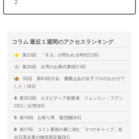
２
コラム 最近１週間のアクセスランキング
第23回 「ＢＱ」が問われる時代[126]
第20回 台湾のお葬式事情[118]
35話 第83回大会 優勝はあの女子プロのおかげで
した！[93]
4
第203回 エヌビディア創業者 ジェンスン・フアン
CEO／台湾[89]
5
第18回 お祭り男 陽岱鋼[84]
6
第17回 コスト重視の裏に潜む「3つのギャップ」在
台日系企業の物流再定義[81]