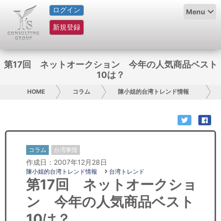
ログイン
HOME
Menu
新規登録
サービス紹介
コラム
第17回 ネットオークション 今年の人気商品ベスト
10は？
グループ概要
HOME
コラム
陳小姐的台湾トレンド情報
採用情報
お問い合わせ
コラム
台湾事情
日本人にPR
作成日：2007年12月28日
陳小姐的台湾トレンド情報
台湾トレンド
コンサルティング
第17回 ネットオークショ
ン 今年の人気商品ベスト
リサーチ
10は？