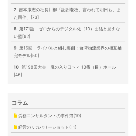
7
吉本康志の社長川柳「謝謝老板、言われて明日も、ま
た同伴」[73]
8
第171話 ゼロからのデジタル化（10）団結と見えな
い壁[62]
9
第16回 ライバルと組む裏側：台湾物流業界の相互補
完モデル[50]
10
第198回大会 魔の入り口＞＜ 13番（目）ホール
[46]
コラム
労務コンサルタントの事件簿(19)
経営のリカバリーショット(11)