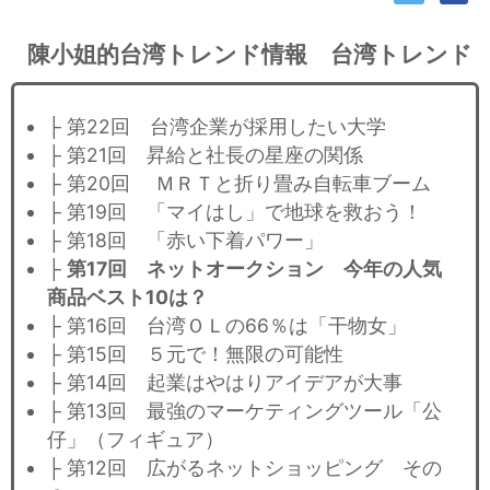
陳小姐的台湾トレンド情報 台湾トレンド
├ 第22回 台湾企業が採用したい大学
├ 第21回 昇給と社長の星座の関係
├ 第20回 ＭＲＴと折り畳み自転車ブーム
├ 第19回 「マイはし」で地球を救おう！
├ 第18回 「赤い下着パワー」
├
第17回 ネットオークション 今年の人気
商品ベスト10は？
├ 第16回 台湾ＯＬの66％は「干物女」
├ 第15回 ５元で！無限の可能性
├ 第14回 起業はやはりアイデアが大事
├ 第13回 最強のマーケティングツール「公
仔」（フィギュア）
├ 第12回 広がるネットショッピング その