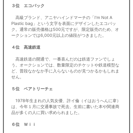
３位 エコバック
高級ブランド、アニヤハインドマーチの「I'm Not A
Plastic bag」という文字を表面にデザインしたエコバッ
ク。通常の販売価格は500元ですが、限定販売のため、オ
ークションでは6,000元以上の値段がつきました。
４位 高速鉄道
高速鉄道の開通で、一番喜んだのは鉄道ファンでしょ
う。オークションでは、数量限定のチケットや鉄道模型な
ど、普段なかなか手に入らないものが見つかるかもしれま
せん。
５位 ベアトリーチェ
1978年生まれの人気女優、許イ倫（イはおうへんに韋）
は、今年１月に交通事故で死去。生前に書いた本や関連商
品が多くの人に買い求められました。
６位 Ｗｉｉ