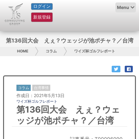
ログイン
HOME
Menu
新規登録
サービス紹介
コラム
第136回大会 えぇ？ウェッジが池ポチャ？／台湾
グループ概要
HOME
コラム
ワイズ杯ゴルフレポート
採用情報
お問い合わせ
コラム
台湾事情
作成日：2021年5月13日
日本人にPR
ワイズ杯ゴルフレポート
第136回大会 えぇ？ウェ
コンサルティング
ッジが池ポチャ？／台湾
リサーチ