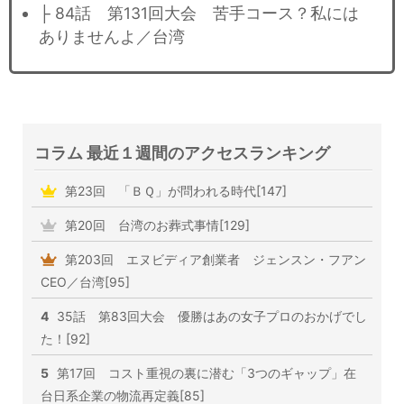
├ 84話 第131回大会 苦手コース？私には
ありませんよ／台湾
コラム 最近１週間のアクセスランキング
第23回 「ＢＱ」が問われる時代[147]
第20回 台湾のお葬式事情[129]
第203回 エヌビディア創業者 ジェンスン・フアン
CEO／台湾[95]
4
35話 第83回大会 優勝はあの女子プロのおかげでし
た！[92]
5
第17回 コスト重視の裏に潜む「3つのギャップ」在
台日系企業の物流再定義[85]