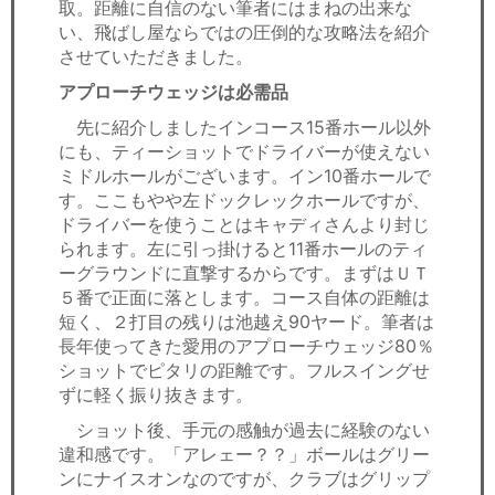
取。距離に自信のない筆者にはまねの出来な
い、飛ばし屋ならではの圧倒的な攻略法を紹介
させていただきました。
アプローチウェッジは必需品
先に紹介しましたインコース15番ホール以外
にも、ティーショットでドライバーが使えない
ミドルホールがございます。イン10番ホールで
す。ここもやや左ドックレックホールですが、
ドライバーを使うことはキャディさんより封じ
られます。左に引っ掛けると11番ホールのティ
ーグラウンドに直撃するからです。まずはＵＴ
５番で正面に落とします。コース自体の距離は
短く、２打目の残りは池越え90ヤード。筆者は
長年使ってきた愛用のアプローチウェッジ80％
ショットでピタリの距離です。フルスイングせ
ずに軽く振り抜きます。
ショット後、手元の感触が過去に経験のない
違和感です。「アレェー？？」ボールはグリー
ンにナイスオンなのですが、クラブはグリップ