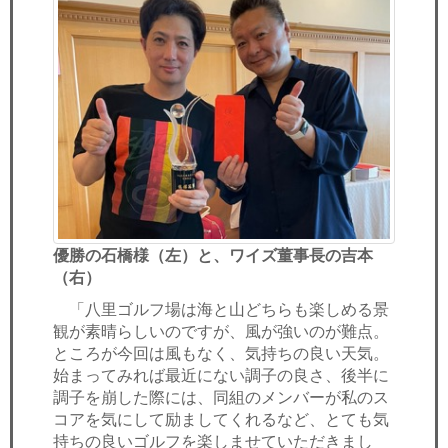
優勝の石橋様（左）と、ワイズ董事長の吉本
（右）
「八里ゴルフ場は海と山どちらも楽しめる景
観が素晴らしいのですが、風が強いのが難点。
ところが今回は風もなく、気持ちの良い天気。
始まってみれば最近にない調子の良さ、後半に
調子を崩した際には、同組のメンバーが私のス
コアを気にして励ましてくれるなど、とても気
持ちの良いゴルフを楽しませていただきまし