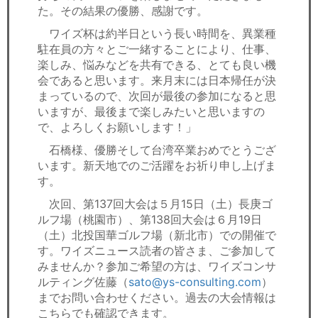
た。その結果の優勝、感謝です。
ワイズ杯は約半日という長い時間を、異業種
駐在員の方々とご一緒することにより、仕事、
楽しみ、悩みなどを共有できる、とても良い機
会であると思います。来月末には日本帰任が決
まっているので、次回が最後の参加になると思
いますが、最後まで楽しみたいと思いますの
で、よろしくお願いします！」
石橋様、優勝そして台湾卒業おめでとうござ
います。新天地でのご活躍をお祈り申し上げま
す。
次回、第137回大会は５月15日（土）長庚ゴ
ルフ場（桃園市）、第138回大会は６月19日
（土）北投国華ゴルフ場（新北市）での開催で
す。ワイズニュース読者の皆さま、ご参加して
みませんか？参加ご希望の方は、ワイズコンサ
ルティング佐藤（
sato@ys-consulting.com
）
までお問い合わせください。過去の大会情報は
こちらでも確認できます。