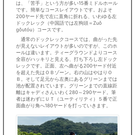
は、「苦手」という方が多い15番ミドルホール
です。簡単なコースレイアウトです。およそ
200ヤード先で左に直角に折れる、いわゆる左
ドックレック（中国語では左狗頭＝Zuǒ
gǒutóu）コースです。
通常のドックレックコースでは、曲がった先
が見えないレイアウトが多いのですが、このホ
ールは違います。ティーグラウンドよりコース
全容がハッキリと見える、打ち下ろし左ドック
レックです。正面、左へ曲がる200ヤード付近
を超えた先はＯＢゾーン。右の山はやはりＯ
Ｂ。そして足元から左奥にあるグリーンまでは
池が配置されています。グリーンまでの直線距
離はキャディさんいわく280～290ヤード。筆
者は迷わずにＵＴ（ユーティリティ）５番で正
面曲がり角へ180ヤードを打っていきます。