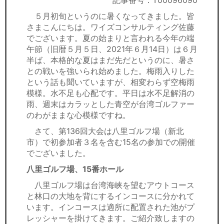
記事番号：T00096090
セミナー
５月初旬というのに暑くなってきました。皆
さまこんにちは。ワイズコンサルティング佐藤
経済ニュース
でございます。夏の始まりと言われる今年の端
午節（旧暦５月５日、2021年６月14日）は６月
労務顧問
半ば、本格的な夏はまだ先だというのに、暑さ
との戦いを強いられ始めました。梅雨入りした
ＩＴ
という話も聞いていますが、相変わらず空梅雨
模様。水不足も心配です。平日は水不足解消の
飲食店情報
雨、週末はカラッとした青空が台湾ゴルファー
のわがままな心模様ですね。
さて、第136回大会は八里ゴルフ場（新北
市）で初参加者３名を含む15名の参加での開催
でございました。
八里ゴルフ場、15番ホール
八里ゴルフ場は台湾海峡を望むアウトコース
と林口の大地を背にするインコースに分かれて
います。インコースは適所に配置された池がプ
レッシャーを掛けてきます。ご紹介致しますの