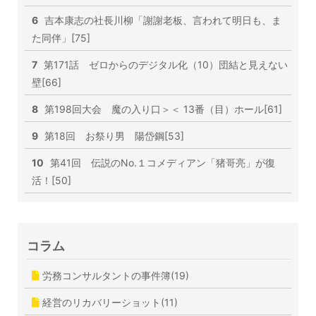
6
吉本康志の社長川柳「謝謝老板、言われて明日も、ま
た同伴」[75]
7
第171話 ゼロからのデジタル化（10）団結と見えない
壁[66]
8
第198回大会 魔の入り口＞＜ 13番（目）ホール[61]
9
第18回 お祭り男 陽岱鋼[53]
10
第41回 伝説のNo.１コメディアン「猪哥亮」が復
活！[50]
コラム
労務コンサルタントの事件簿(19)
経営のリカバリーショット(11)