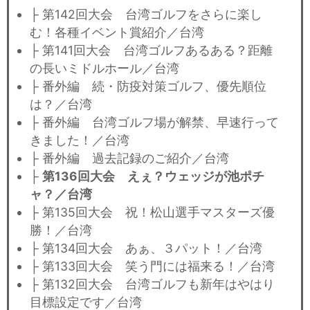
├ 第142回大会 台湾ゴルフをさらに楽し
む！各種イベント賞紹介／台湾
├ 第141回大会 台湾ゴルフあるある？距離
の長いミドルホール／台湾
├ 番外編 続・防疫対策ゴルフ、優先順位
は？／台湾
├ 番外編 台湾ゴルフ場が解禁、早速行って
きました！／台湾
├ 番外編 過去記録のご紹介／台湾
├
第136回大会 えぇ？ウェッジが池ポチ
ャ？／台湾
├ 第135回大会 祝！松山選手マスターズ優
勝！／台湾
├ 第134回大会 あぁ、３パット！／台湾
├ 第133回大会 笑う門には福来る！／台湾
├ 第132回大会 台湾ゴルフも新年はやはり
目標設定です／台湾