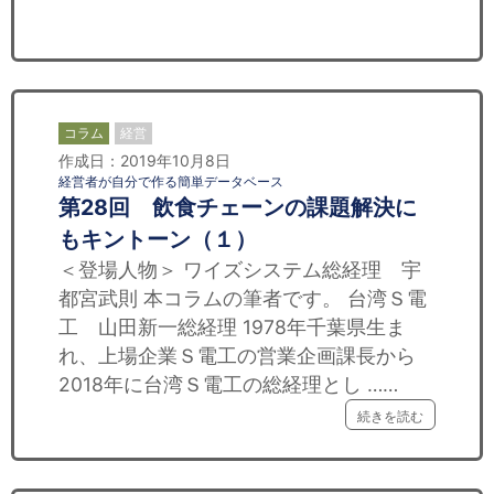
セミナー
経済ニュース
労務顧問
コラム
経営
作成日：2019年10月8日
ＩＴ
経営者が自分で作る簡単データベース
第28回 飲食チェーンの課題解決に
飲食店情報
もキントーン（１）
＜登場人物＞ ワイズシステム総経理 宇
都宮武則 本コラムの筆者です。 台湾Ｓ電
工 山田新一総経理 1978年千葉県生ま
れ、上場企業Ｓ電工の営業企画課長から
2018年に台湾Ｓ電工の総経理とし ……
続きを読む