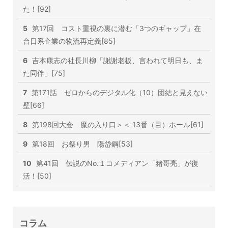
た！[92]
5
第17回 コスト重視の裏に潜む「3つのギャップ」在
台日系企業の物流再定義[85]
6
吉本康志の社長川柳「謝謝老板、言われて明日も、ま
た同伴」[75]
7
第171話 ゼロからのデジタル化（10）団結と見えない
壁[66]
8
第198回大会 魔の入り口＞＜ 13番（目）ホール[61]
9
第18回 お祭り男 陽岱鋼[53]
10
第41回 伝説のNo.１コメディアン「猪哥亮」が復
活！[50]
コラム