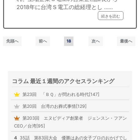
2018年に台湾Ｓ電工の総経理とし ……
続きを読む
先頭へ
前へ
18
次へ
最後へ
コラム 最近１週間のアクセスランキング
第23回 「ＢＱ」が問われる時代[147]
第20回 台湾のお葬式事情[129]
第203回 エヌビディア創業者 ジェンスン・フアン
CEO／台湾[95]
4
35話 第83回大会 優勝はあの女子プロのおかげでし