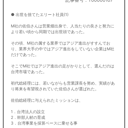
記事番号：T00000107
セミナー
● 出世を捨てたエリート社員(1)
経済ニュース
M社の佐伯さんは営業畑出身で、人当たりの良さと努力に
労務顧問
より若い頃から同期では出世頭であった。
ＩＴ
その頃、M社の属する業界ではアジア進出がすすんでお
り、業界大手の中ではアジア進出をしていない企業はM社
だけであった。
飲食店情報
そこでM社ではアジア進出の足がかりとして、選んだのは
台湾市場であった。
初代総経理には、若いながらも営業課長を努め、実績があ
り将来を有望視されていた佐伯さんが選ばれた。
佐伯総経理に与えられたミッションは、
1．台湾法人の設立
2．幹部人材の育成
3．台湾事業を採算ベースに乗せる事