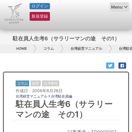
ログイン
HOME
Menu
新規登録
サービス紹介
コラム
駐在員人生考6（サラリーマンの途 その1）
グループ概要
HOME
コラム
台湾経営マニュアル
台湾駐
採用情報
お問い合わせ
コラム
経営
台湾事情
作成日：2006年8月28日
日本人にPR
台湾経営マニュアル
台湾駐在員編
駐在員人生考6（サラリー
コンサルティング
マンの途 その1）
リサーチ