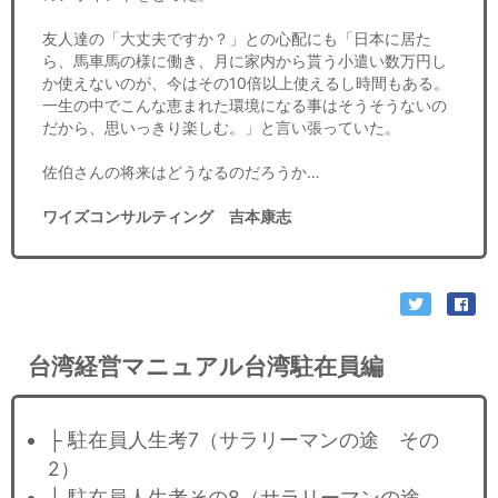
友人達の「大丈夫ですか？」との心配にも「日本に居た
ら、馬車馬の様に働き、月に家内から貰う小遣い数万円し
か使えないのが、今はその10倍以上使えるし時間もある。
一生の中でこんな恵まれた環境になる事はそうそうないの
だから、思いっきり楽しむ。」と言い張っていた。
佐伯さんの将来はどうなるのだろうか…
ワイズコンサルティング 吉本康志
台湾経営マニュアル台湾駐在員編
├ 駐在員人生考7（サラリーマンの途 その
2）
├ 駐在員人生考その8（サラリーマンの途