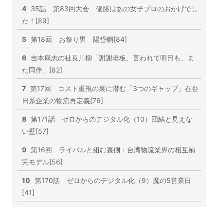
4
35話 第83回大会 優勝はあの女子プロのおかげでし
た！[89]
5
第18回 お祭り男 陽岱鋼[84]
6
吉本康志の社長川柳「謝謝老板、言われて明日も、ま
た同伴」[82]
7
第17回 コスト重視の裏に潜む「3つのギャップ」在台
日系企業の物流再定義[76]
8
第171話 ゼロからのデジタル化（10）団結と見えな
い壁[57]
9
第16回 ライバルと組む裏側：台湾物流業界の相互補
完モデル[56]
10
第170話 ゼロからのデジタル化（9）魔の5営業日
[41]