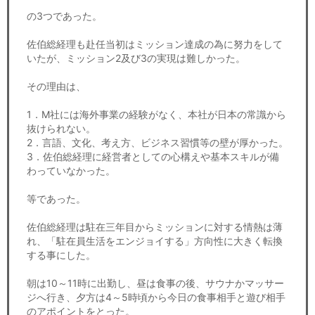
の3つであった。
佐伯総経理も赴任当初はミッション達成の為に努力をして
いたが、ミッション2及び3の実現は難しかった。
その理由は、
1．M社には海外事業の経験がなく、本社が日本の常識から
抜けられない。
2．言語、文化、考え方、ビジネス習慣等の壁が厚かった。
3．佐伯総経理に経営者としての心構えや基本スキルが備
わっていなかった。
等であった。
佐伯総経理は駐在三年目からミッションに対する情熱は薄
れ、「駐在員生活をエンジョイする」方向性に大きく転換
する事にした。
朝は10～11時に出勤し、昼は食事の後、サウナかマッサー
ジへ行き、夕方は4～5時頃から今日の食事相手と遊び相手
のアポイントをとった。