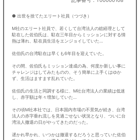
記事番号：T00000108
セミナー
● 出世を捨てたエリート社員（つづき）
経済ニュース
M社のエリート社員で、若くして台湾法人の総経理として
労務顧問
駐在した佐伯氏は、駐在三年目からミッションに対する情
熱は薄れ、駐在員生活をエンジョイしていた…
ＩＴ
佐伯氏の台湾駐在は早くも6年目を迎えていた。
飲食店情報
その間、佐伯氏もミッション達成の為、何度か新しい事に
チャレンジはしてみたものの、そう簡単に上手くはゆか
ず、生活はますます乱れていた。
佐伯氏の生活と同調する様に、M社台湾法人の業績は低迷
し、赤字額は年々増加していた…
その頃M社本社では、日本国内市場の不景気が続き、台湾
法人の赤字垂れ流しを見過ごせない状況となり、ついに台
湾法人撤退の日がやってきたのだった。
遅かれ早かれ、いつかは撤退するだろうと思っていた佐伯