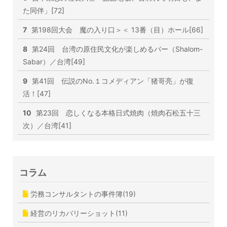
た同伴」[72]
7
第198回大会 魔の入り口＞＜ 13番（目）ホール[66]
8
第24回 台湾の原住民文化が楽しめるバー（Shalom-
Sabar）／台湾[49]
9
第41回 伝説のNo.１コメディアン「猪哥亮」が復
活！[47]
10
第23回 恋しくなる本格日式焼肉（焼肉石松五十三
次）／台湾[41]
コラム
労務コンサルタントの事件簿(19)
経営のリカバリーショット(11)