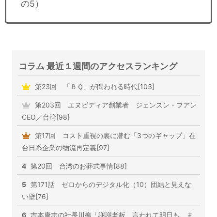
の5）
コラム 最近１週間のアクセスランキング
第23回 「ＢＱ」が問われる時代[103]
第203回 エヌビディア創業者 ジェンスン・フアン
CEO／台湾[98]
第17回 コスト重視の裏に潜む「3つのギャップ」在
台日系企業の物流再定義[97]
4
第20回 台湾のお葬式事情[88]
5
第171話 ゼロからのデジタル化（10）団結と見えな
い壁[76]
6
吉本康志の社長川柳「謝謝老板、言われて明日も、ま