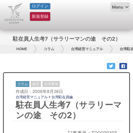
ログイン
HOME
Menu
新規登録
サービス紹介
コラム
駐在員人生考7（サラリーマンの途 その2）
グループ概要
HOME
コラム
台湾経営マニュアル
台湾駐
採用情報
お問い合わせ
コラム
経営
台湾事情
作成日：2006年8月28日
日本人にPR
台湾経営マニュアル
台湾駐在員編
駐在員人生考7（サラリーマ
コンサルティング
ンの途 その2）
リサーチ