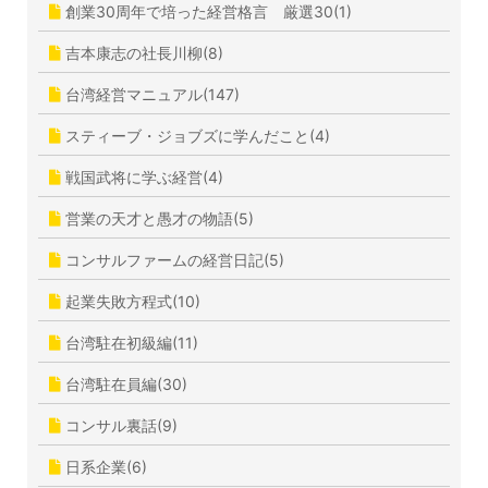
創業30周年で培った経営格言 厳選30(1)
吉本康志の社長川柳(8)
台湾経営マニュアル(147)
スティーブ・ジョブズに学んだこと(4)
戦国武将に学ぶ経営(4)
営業の天才と愚才の物語(5)
コンサルファームの経営日記(5)
起業失敗方程式(10)
台湾駐在初級編(11)
台湾駐在員編(30)
コンサル裏話(9)
日系企業(6)