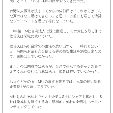
氏にとって、ついに運命の日がやってきたのだ。
台湾法人撤退が決まってからの佐伯氏は「これからはこん
な夢の様な生活はできない」と思い、以前にも増して活発
なプライベートを過ごす様になっていた。
…1年後、M社台湾法人は既に撤退し、その責任を取る形で
佐伯氏は閑職に就いていた。
佐伯氏は時折台湾での生活を思い出すが、一時的とはい
え、時間もお金も充分使える夢の様な生活を満喫出来たの
で、後悔はしていなかった。
また、今は閑職ではあるが、台湾で生活するチャンスを与
えてくれた会社にも恩はあれ、恨みは抱いていなかった。
ちょうどその頃、M社の属する業界では、元気の良い新興
企業S社が台頭してきていた。
M社を含むそれまでの大手企業はS社にシェアを奪われ、S
社は急成長を維持する為に積極的に他社の幹部をヘッドハ
ンティングしていた。