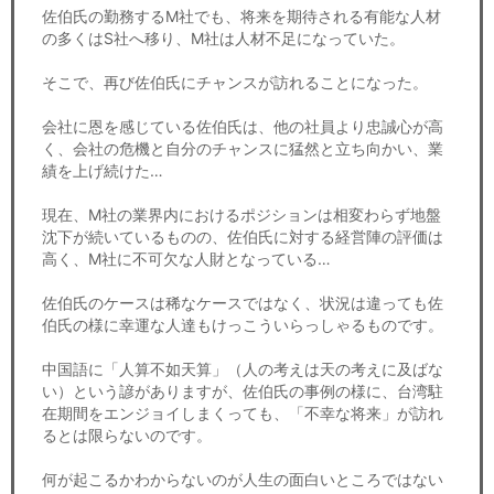
佐伯氏の勤務するM社でも、将来を期待される有能な人材
の多くはS社へ移り、M社は人材不足になっていた。
そこで、再び佐伯氏にチャンスが訪れることになった。
会社に恩を感じている佐伯氏は、他の社員より忠誠心が高
く、会社の危機と自分のチャンスに猛然と立ち向かい、業
績を上げ続けた…
現在、M社の業界内におけるポジションは相変わらず地盤
沈下が続いているものの、佐伯氏に対する経営陣の評価は
高く、M社に不可欠な人財となっている…
佐伯氏のケースは稀なケースではなく、状況は違っても佐
伯氏の様に幸運な人達もけっこういらっしゃるものです。
中国語に「人算不如天算」（人の考えは天の考えに及ばな
い）という諺がありますが、佐伯氏の事例の様に、台湾駐
在期間をエンジョイしまくっても、「不幸な将来」が訪れ
るとは限らないのです。
何が起こるかわからないのが人生の面白いところではない