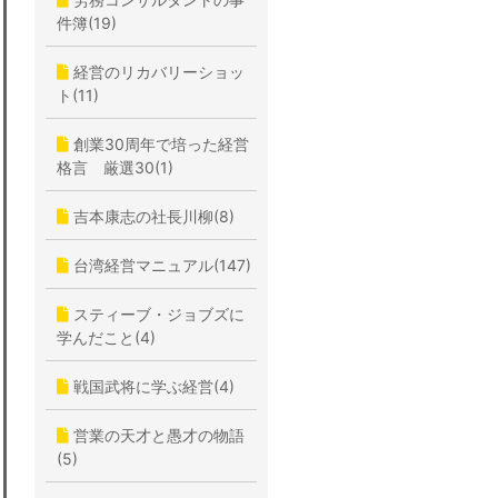
件簿(19)
経営のリカバリーショッ
ト(11)
創業30周年で培った経営
格言 厳選30(1)
吉本康志の社長川柳(8)
台湾経営マニュアル(147)
スティーブ・ジョブズに
学んだこと(4)
戦国武将に学ぶ経営(4)
営業の天才と愚才の物語
(5)