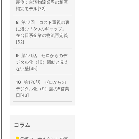
裏側：台湾物流業界の相互
補完モデル[72]
8
第17回 コスト重視の裏
に潜む「3つのギャップ」
在台日系企業の物流再定義
[62]
9
第171話 ゼロからのデ
ジタル化（10）団結と見え
ない壁[45]
10
第170話 ゼロからの
デジタル化（9）魔の5営業
日[43]
コラム
労務コンサルタントの事