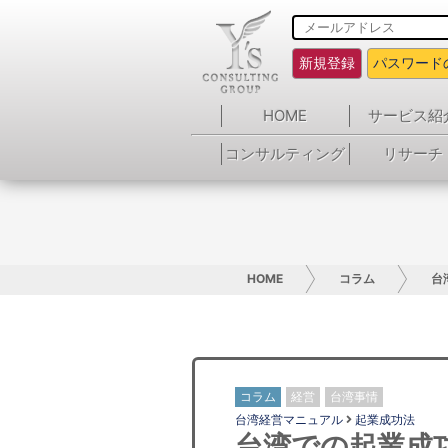
新規登録
パスワード
HOME
サービス紹
コンサルティング
リサーチ
HOME
コラム
台
コラム
経営
台湾事情
台湾経営マニュアル
起業成功法
台湾での起業成