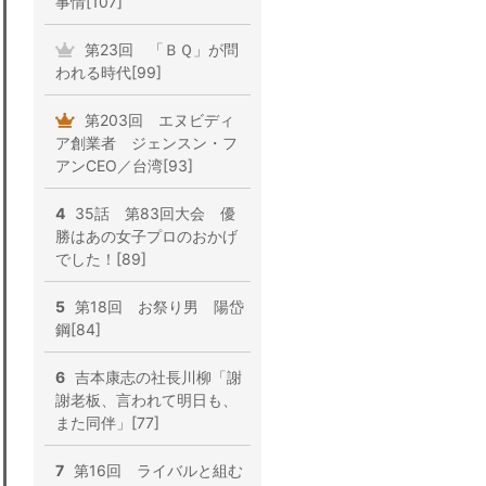
事情[107]
第23回 「ＢＱ」が問
われる時代[99]
第203回 エヌビディ
ア創業者 ジェンスン・フ
アンCEO／台湾[93]
4
35話 第83回大会 優
勝はあの女子プロのおかげ
でした！[89]
5
第18回 お祭り男 陽岱
鋼[84]
6
吉本康志の社長川柳「謝
謝老板、言われて明日も、
また同伴」[77]
7
第16回 ライバルと組む