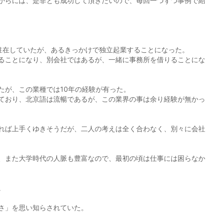
からには、是非とも成功して頂きたいので、毎回一つずつ事例で紹
駐在していたが、あるきっかけで独立起業することになった。
ることになり、別会社ではあるが、一緒に事務所を借りることにな
たが、この業種では10年の経験が有った。
ており、北京語は流暢であるが、この業界の事は余り経験が無かっ
れば上手くゆきそうだが、二人の考えは全く合わなく、別々に会社
、また大学時代の人脈も豊富なので、最初の頃は仕事には困らなか
。
さ」を思い知らされていた。