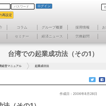
ログイン
の再設定
介
コラム
グループ概要
採用情報
お
セミナー
経済ニュース
労務顧問
台湾での起業成功法（その1）
湾経営マニュアル
起業成功法
作成日：2006年8月28日
功法（その1）