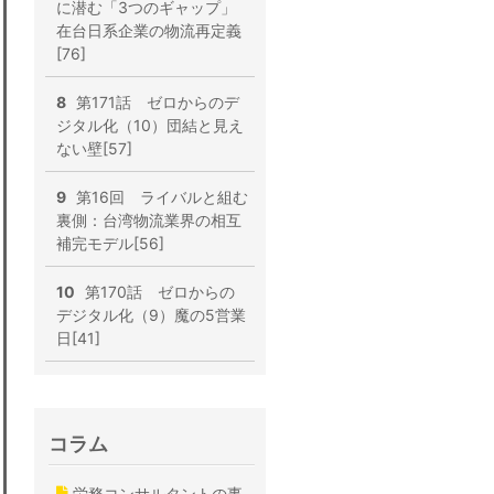
に潜む「3つのギャップ」
在台日系企業の物流再定義
[76]
8
第171話 ゼロからのデ
ジタル化（10）団結と見え
ない壁[57]
9
第16回 ライバルと組む
裏側：台湾物流業界の相互
補完モデル[56]
10
第170話 ゼロからの
デジタル化（9）魔の5営業
日[41]
コラム
労務コンサルタントの事