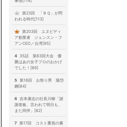
事情[114]
第23回 「ＢＱ」が問
われる時代[113]
第203回 エヌビディ
ア創業者 ジェンスン・フ
アンCEO／台湾[95]
4
35話 第83回大会 優
勝はあの女子プロのおかげ
でした！[89]
5
第18回 お祭り男 陽岱
鋼[84]
6
吉本康志の社長川柳「謝
謝老板、言われて明日も、
また同伴」[82]
7
第17回 コスト重視の裏