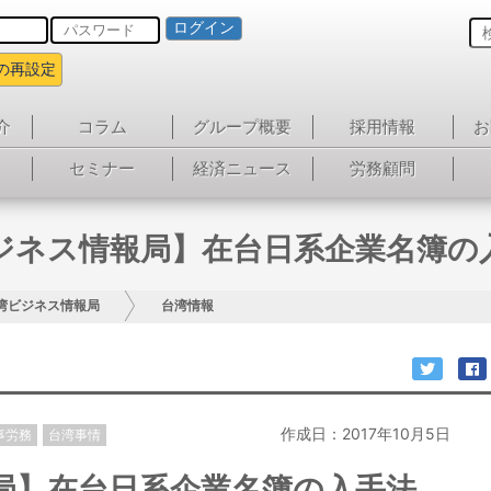
ログイン
の再設定
介
コラム
グループ概要
採用情報
お
セミナー
経済ニュース
労務顧問
ジネス情報局】在台日系企業名簿の
湾ビジネス情報局
台湾情報
作成日：2017年10月5日
事労務
台湾事情
局】在台日系企業名簿の入手法