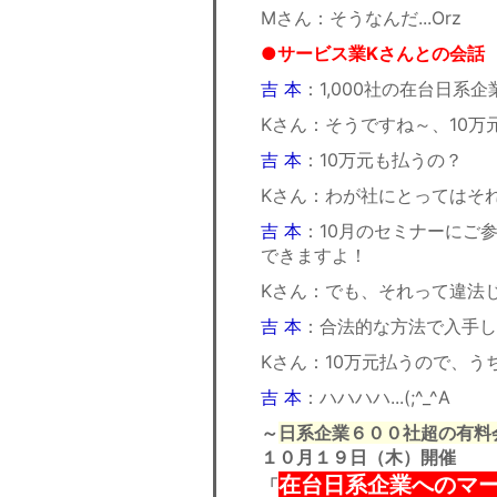
Mさん：そうなんだ...Orz
●サービス業Kさんとの会話
吉 本
：1,000社の在台日系
Kさん：そうですね～、10万元
吉 本
：10万元も払うの？
Kさん：わが社にとってはそ
吉 本
：10月のセミナーにご参
できますよ！
Kさん：でも、それって違法し
吉 本
：合法的な方法で入手したの
Kさん：10万元払うので、
吉 本
：ハハハハ...(;^_^A
～
日系企業６００社超の有料
１０月１９日（木）開催
在台日系企業へのマ
「