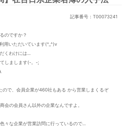
記事番号：T00073241
るのですか？
用いただいています(^_^)v
゙くわけには...
しまします(-。-;
A
で、会員企業が460社もある から営業しまくるぞ
商会の会員さん以外の企業なんですよ。
々な企業が営業訪問に行っているので...