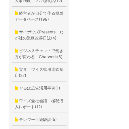
人事制度 マル秘裏話(12)
経営者が自分で作る簡単
データベース(198)
サイボウズPresents わ
が社の業務改善日誌(4)
ビジネスチャットで働き
方が変わる Chatwork(8)
実食！ワイズ御用達飲食
店(27)
ぐるぽ広告活用事例(1)
ワイズ全社会議 極秘潜
入レポート(12)
テレワーク経験談(5)