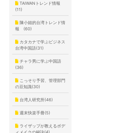
TAIWANトレンド情報
(11)
陳小姐的台湾トレンド情
報 (60)
カタカナで学ぶビジネス
台湾中国語(31)
チャラ男に学ぶ中国語
(36)
こっそり予習、管理部門
の豆知識(30)
台湾人研究所(46)
週末快楽手冊(5)
ライザップが教えるボデ
ィメイクの秘訣(4)