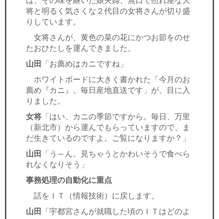
は、その味を継いだ娘夫婦、無口で照れ屋な大
将と明るく気さくな２代目の女将さんが切り盛
りしています。
女将さんが、黄色の菜の花にかつお節をのせ
たおひたしを運んできました。
山田
「お薦めはカニですね」
ホワイトボードに大きく書かれた「今月のお
薦め『カニ』。毎日産地直送です」が、目に入
りました。
女将
「はい、カニの季節ですから。毎日、万里
（新北市）から運んでもらっていますので、ま
だ生きているのですよ。ご覧になりますか？」
山田
「う～ん。見ちゃうとかわいそうで食べら
れなくなりそう」
事務処理の自動化に重点
話をＩＴ（情報技術）に戻します。
山田
「宇都宮さんが就職した頃のＩＴはどのよ