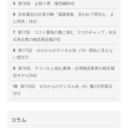
5
第18回 お祭り男 陽岱鋼[84]
6
吉本康志の社長川柳「謝謝老板、言われて明日も、ま
た同伴」[82]
7
第17回 コスト重視の裏に潜む「3つのギャップ」在台
日系企業の物流再定義[76]
8
第171話 ゼロからのデジタル化（10）団結と見えな
い壁[57]
9
第16回 ライバルと組む裏側：台湾物流業界の相互補
完モデル[56]
10
第170話 ゼロからのデジタル化（9）魔の5営業日
[41]
コラム