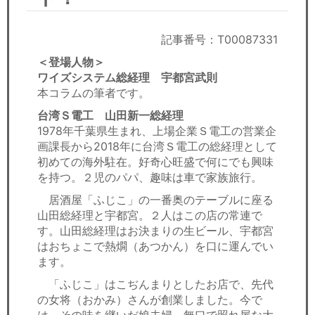
セミナー
経済ニュース
記事番号：T00087331
＜登場人物＞
労務顧問
ワイズシステム総経理 宇都宮武則
本コラムの筆者です。
ＩＴ
台湾Ｓ電工 山田新一総経理
1978年千葉県生まれ、上場企業Ｓ電工の営業企
飲食店情報
画課長から2018年に台湾Ｓ電工の総経理として
初めての海外駐在。好奇心旺盛で何にでも興味
を持つ。２児のパパ、趣味は車で家族旅行。
居酒屋「ふじこ」の一番奥のテーブルに座る
山田総経理と宇都宮。２人はこの店の常連で
す。山田総経理はお決まりの生ビール、宇都宮
はおちょこで熱燗（あつかん）を口に運んでい
ます。
「ふじこ」はこぢんまりとしたお店で、先代
の女将（おかみ）さんが創業しました。今で