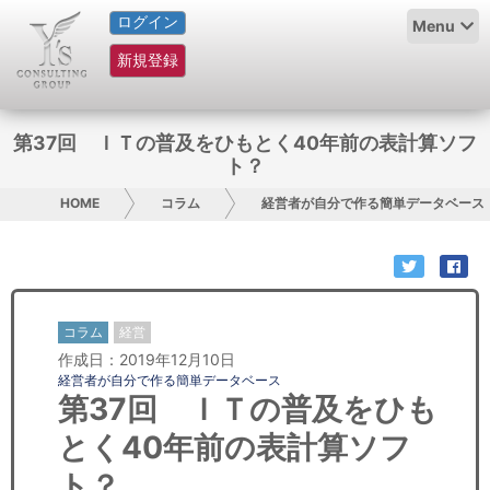
ログイン
HOME
Menu
新規登録
サービス紹介
コラム
第37回 ＩＴの普及をひもとく40年前の表計算ソフ
ト？
グループ概要
HOME
コラム
経営者が自分で作る簡単データベース
採用情報
お問い合わせ
コラム
経営
日本人にPR
作成日：2019年12月10日
経営者が自分で作る簡単データベース
コンサルティング
第37回 ＩＴの普及をひも
とく40年前の表計算ソフ
リサーチ
ト？