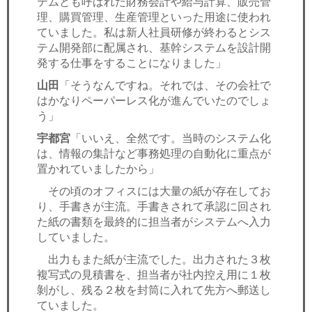
テムとも呼ばれた財務会計や給与計算、販売管
理、購買管理、生産管理といった用途に使われ
ていました。私は新人社員研修が終わるとシス
テム開発部に配属され、基幹システムを設計開
発する仕事をすることになりました」
山田
「そうなんですね。それでは、その会社で
はかなりペーパーレス化が進んでいたのでしょ
う」
宇都宮
「いいえ、全然です。当時のシステム化
は、情報の集計など事務処理の自動化に重点が
置かれていましたから」
その頃のオフィスには大量の紙が存在してお
り、手書きが主流。手書きされて承認に回され
た紙の書類を最終的に担当者がシステムへ入力
していました。
出力もまた紙が主流でした。出力された３枚
複写式の見積書を、担当者が社内控え用に１枚
剝がし、残る２枚を封筒に入れて先方へ郵送し
ていました。