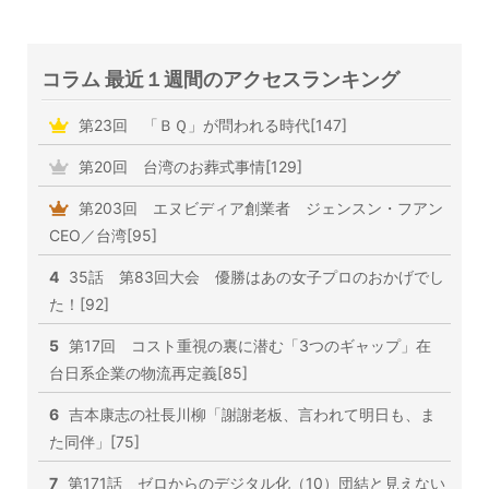
コラム 最近１週間のアクセスランキング
第23回 「ＢＱ」が問われる時代[147]
第20回 台湾のお葬式事情[129]
第203回 エヌビディア創業者 ジェンスン・フアン
CEO／台湾[95]
4
35話 第83回大会 優勝はあの女子プロのおかげでし
た！[92]
5
第17回 コスト重視の裏に潜む「3つのギャップ」在
台日系企業の物流再定義[85]
6
吉本康志の社長川柳「謝謝老板、言われて明日も、ま
た同伴」[75]
7
第171話 ゼロからのデジタル化（10）団結と見えない