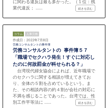
に関わる違反は最も多かった。（１位：残
業代違反； ……
続きを読む
コラム
人事労務
作成日：2022年7月8日
労務コンサルタントの事件簿
労務コンサルタントの 事件簿５７
「職場でセクハラ発生！すぐに対応し
たのに何故罰金が科せられる？」
台湾現代婦女協会によれば、近年職場で
のセクハラに関する相談が増えてきてお
り、全体の５割を占めているという。ま
た、その相談内容の約４割が会社の対応に
不満を感じることであった。台湾では、性
別工作平等法に ……
続きを読む