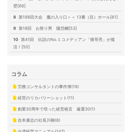
壁[66]
8
第198回大会 魔の入り口＞＜ 13番（目）ホール[61]
9
第18回 お祭り男 陽岱鋼[53]
10
第41回 伝説のNo.１コメディアン「猪哥亮」が復
活！[50]
コラム
労務コンサルタントの事件簿(19)
経営のリカバリーショット(11)
創業30周年で培った経営格言 厳選30(1)
吉本康志の社長川柳(8)
台湾経営マニュアル(147)