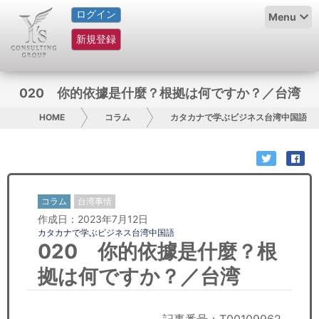
ログイン
HOME
Menu
新規登録
サービス紹介
コラム
020 你的依據是什麼？根拠は何ですか？／台湾
グループ概要
HOME
コラム
カタカナで学ぶビジネス台湾中国語
採用情報
お問い合わせ
コラム
台湾事情
作成日：2023年7月12日
日本人にPR
カタカナで学ぶビジネス台湾中国語
020 你的依據是什麼？根
コンサルティング
拠は何ですか？／台湾
リサーチ