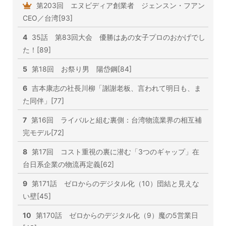
第203回 エヌビディア創業者 ジェンスン・フアン
CEO／台湾[93]
4
35話 第83回大会 優勝はあの女子プロのおかげでし
た！[89]
5
第18回 お祭り男 陽岱鋼[84]
6
吉本康志の社長川柳「謝謝老板、言われて明日も、ま
た同伴」[77]
7
第16回 ライバルと組む裏側：台湾物流業界の相互補
完モデル[72]
8
第17回 コスト重視の裏に潜む「3つのギャップ」在
台日系企業の物流再定義[62]
9
第171話 ゼロからのデジタル化（10）団結と見えな
い壁[45]
10
第170話 ゼロからのデジタル化（9）魔の5営業日