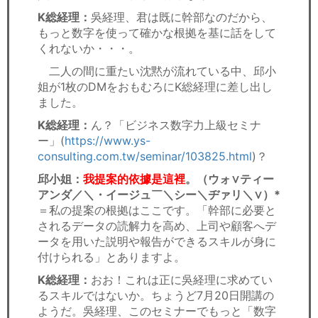
K総経理：
吳経理、君は既に幹部なのだから、
もっと数字を使って確かな根拠を基に話をして
くれないか・・・。
二人の間に重たい沈黙が流れている中、邱小
姐が1枚のDMをおもむろにK総経理に差し出し
ました。
K総経理：
ん？「ビジネス数字力上級セミナ
ー」(
https://www.ys-
consulting.com.tw/seminar/103825.html
)？
邱小姐：
我提案的依據是這裡
。（ウォ∨ティー
アンダ／＼・イージュ￣＼シー＼ヂァリ＼∨）*
＝私の提案の根拠はここです。「幹部に必要と
されるデータの読解力を高め、上司や顧客へデ
ータを用いた説明や報告ができるスキルが身に
付けられる」とありますよ。
K総経理：
おお！これは正に吳経理に求めてい
るスキルではないか。ちょうど7月20日開講の
ようだ。吳経理、このセミナーでもっと「数字