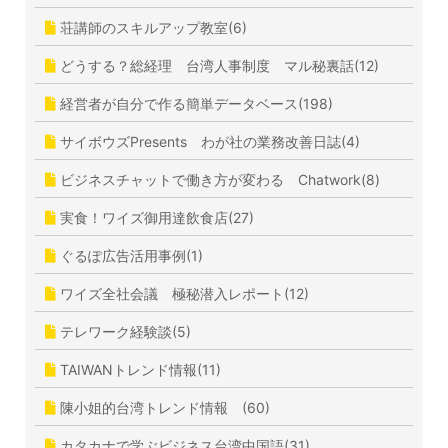
荘講師のスキルアップ教室(6)
どうする？総経理 台湾人事制度 マル秘裏話(12)
経営者が自分で作る簡単データベース(198)
サイボウズPresents わが社の業務改善日誌(4)
ビジネスチャットで働き方が変わる Chatwork(8)
実食！ワイズ御用達飲食店(27)
ぐるぽ広告活用事例(1)
ワイズ全社会議 極秘潜入レポート(12)
テレワーク経験談(5)
TAIWANトレンド情報(11)
陳小姐的台湾トレンド情報 (60)
カタカナで学ぶビジネス台湾中国語(31)