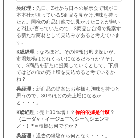
吳経理：
先日、Z社から日本の展示会で我が日
本本社が扱っているS商品を見かけ興味を持っ
たと。同様の商品は他では見かけたことが無い
とZ社が言っていたので、S商品は台湾で提案す
る新たな商材として見込みがあると考えていま
す。
K総経理：
なるほど。その情報は興味深いが、
市場規模はどれくらいになるだろうか？そし
て、S商品を新たに提案していくとして、下期
ではどの位の売上増を見込めると考ているか
ね？
吳経理：
新商品の提案はお客様も興味を持つと
思うので、30％ほどの売上増になるか
と・・・。
K総経理：
売上30％増！？
你的依據是什麼
？
（ニーダ∨・イージュ￣＼シー＼シェンマ
／・）*
＝根拠は何ですか？
吳経理：
過去の経験から何となく・・・。