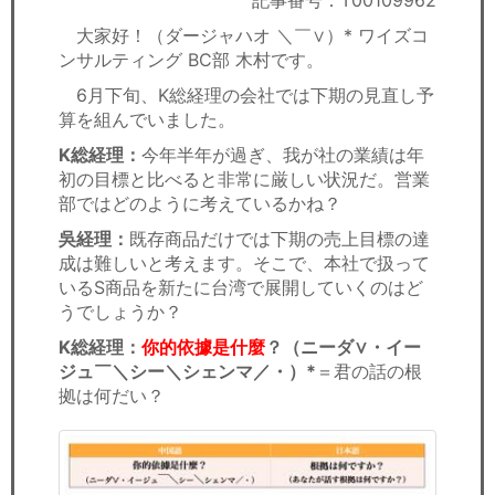
記事番号：T00109962
セミナー
大家好！（ダージャハオ ＼￣∨）* ワイズコ
ンサルティング BC部 木村です。
経済ニュース
6月下旬、K総経理の会社では下期の見直し予
労務顧問
算を組んでいました。
K総経理：
今年半年が過ぎ、我が社の業績は年
ＩＴ
初の目標と比べると非常に厳しい状況だ。営業
部ではどのように考えているかね？
飲食店情報
吳経理：
既存商品だけでは下期の売上目標の達
成は難しいと考えます。そこで、本社で扱って
いるS商品を新たに台湾で展開していくのはど
うでしょうか？
K総経理：
你的依據是什麼
？（ニーダ∨・イー
ジュ￣＼シー＼シェンマ／・）*
＝君の話の根
拠は何だい？