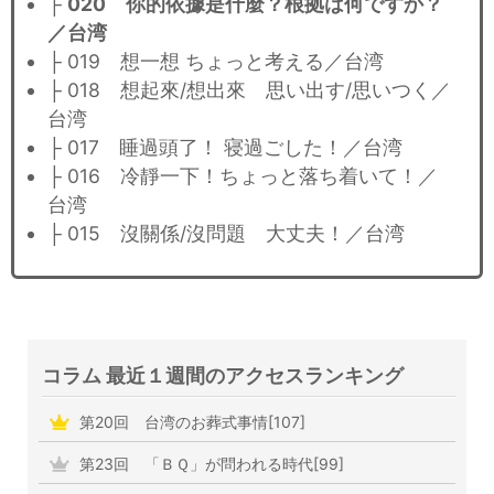
├
020 你的依據是什麼？根拠は何ですか？
／台湾
├ 019 想一想 ちょっと考える／台湾
├ 018 想起來/想出來 思い出す/思いつく／
台湾
├ 017 睡過頭了！ 寝過ごした！／台湾
├ 016 冷靜一下！ちょっと落ち着いて！／
台湾
├ 015 沒關係/沒問題 大丈夫！／台湾
コラム 最近１週間のアクセスランキング
第20回 台湾のお葬式事情[107]
第23回 「ＢＱ」が問われる時代[99]