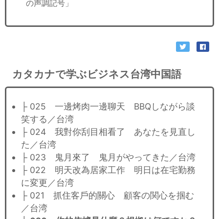
の声調記号」
カタカナで学ぶビジネス台湾中国語
├ 025 一邊烤肉一邊聊天 BBQしながら談
笑する／台湾
├ 024 我對你刮目相看了 あなたを見直し
た／台湾
├ 023 鬼月來了 鬼月がやってきた／台湾
├ 022 明天改為居家工作 明日は在宅勤務
に変更／台湾
├ 021 抓住客戶的關心 顧客の関心を掴む
／台湾