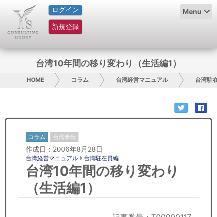
ログイン
HOME
Menu
新規登録
サービス紹介
コラム
台湾10年間の移り変わり（生活編1）
グループ概要
HOME
コラム
台湾経営マニュアル
台湾駐
採用情報
お問い合わせ
コラム
台湾事情
作成日：2006年8月28日
日本人にPR
台湾経営マニュアル
台湾駐在員編
台湾10年間の移り変わり
コンサルティング
（生活編1）
リサーチ