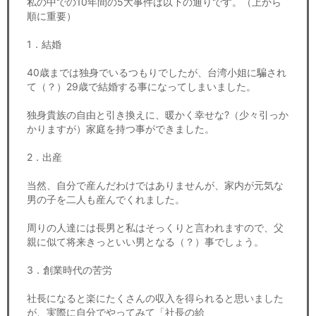
私の中での10年間の5大事件は以下の通りです。（上から
順に重要）
1．結婚
40歳までは独身でいるつもりでしたが、台湾小姐に騙され
て（？）29歳で結婚する事になってしまいました。
独身貴族の自由と引き換えに、暖かく幸せな?（少々引っか
かりますが）家庭を持つ事ができました。
2．出産
当然、自分で産んだわけではありませんが、家内が元気な
男の子を二人も産んでくれました。
周りの人達には長男と私はそっくりと言われますので、父
親に似て将来きっといい男となる（？）事でしょう。
3．創業時代の苦労
社長になると楽にたくさんの収入を得られると思いました
が、実際に自分でやってみて「社長の給