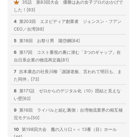
35話 第83回大会 優勝はあの女子プロのおかげで
した！[93]
4
第203回 エヌビディア創業者 ジェンスン・フアン
CEO／台湾[89]
5
第18回 お祭り男 陽岱鋼[84]
6
第17回 コスト重視の裏に潜む「3つのギャップ」在
台日系企業の物流再定義[81]
7
吉本康志の社長川柳「謝謝老板、言われて明日も、ま
た同伴」[73]
8
第171話 ゼロからのデジタル化（10）団結と見えな
い壁[62]
9
第16回 ライバルと組む裏側：台湾物流業界の相互補
完モデル[50]
10
第198回大会 魔の入り口＞＜ 13番（目）ホール
[46]