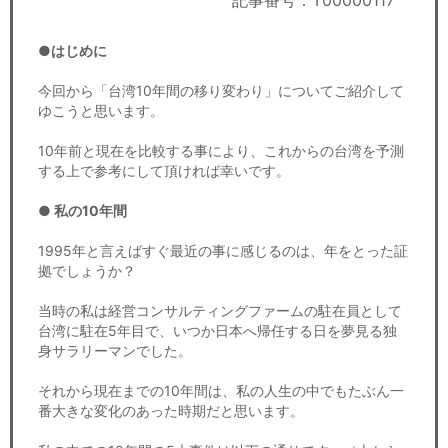
記事番号：T00000117
セミナー
●はじめに
経済ニュース
今回から「台湾10年間の移り変わり」についてご紹介して
労務顧問
ゆこうと思います。
ＩＴ
10年前と現在を比較する事により、これからの台湾を予測
する上で参考にして頂ければ幸いです。
飲食店情報
● 私の10年間
1995年と言えばすぐ最近の事に感じるのは、年をとった証
拠でしょうか？
当時の私は経営コンサルティングファームの駐在員として
台湾に駐在5年目で、いつか日本へ帰任する日を夢見る独
身サラリーマンでした。
それから現在までの10年間は、私の人生の中でもたぶん一
番大きな変化のあった時期だと思います。