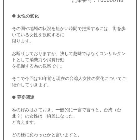
記事番号：T00000118
セミナー
● 女性の変化
経済ニュース
その国や地域の状況を短かい時間で把握するには、街を歩
労務顧問
いている女性を観察するに
限ります。
ＩＴ
お断りしておりますが、決して趣味ではなくコンサルタン
トとして消費力や消費行動
飲食店情報
を把握する為の観察です。
そこで今回は10年前と現在の台湾人女性の変化についてご
紹介してゆきます。
● 容姿関連
私の好みはさておき、一般的に一言で言うと、台湾（台
北？）の女性は「綺麗になった」
と言えます。
どの様に変わったかと言いますと、