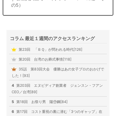
の5）
コラム 最近１週間のアクセスランキング
第23回 「ＢＱ」が問われる時代[126]
第20回 台湾のお葬式事情[118]
35話 第83回大会 優勝はあの女子プロのおかげで
した！[93]
4
第203回 エヌビディア創業者 ジェンスン・フアン
CEO／台湾[89]
5
第18回 お祭り男 陽岱鋼[84]
6
第17回 コスト重視の裏に潜む「3つのギャップ」在