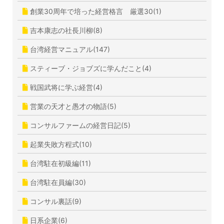
創業30周年で培った経営格言 厳選30(1)
吉本康志の社長川柳(8)
台湾経営マニュアル(147)
スティーブ・ジョブズに学んだこと(4)
戦国武将に学ぶ経営(4)
営業の天才と愚才の物語(5)
コンサルファームの経営日記(5)
起業失敗方程式(10)
台湾駐在初級編(11)
台湾駐在員編(30)
コンサル裏話(9)
日系企業(6)