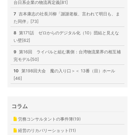
台日系企業の物流再定義[81]
7
吉本康志の社長川柳「謝謝老板、言われて明日も、ま
た同伴」[73]
8
第171話 ゼロからのデジタル化（10）団結と見えな
い壁[62]
9
第16回 ライバルと組む裏側：台湾物流業界の相互補
完モデル[50]
10
第198回大会 魔の入り口＞＜ 13番（目）ホール
[46]
コラム
労務コンサルタントの事件簿(19)
経営のリカバリーショット(11)