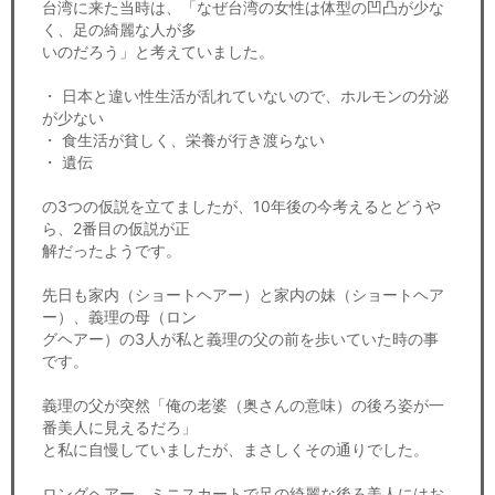
台湾に来た当時は、「なぜ台湾の女性は体型の凹凸が少な
く、足の綺麗な人が多
いのだろう」と考えていました。
・ 日本と違い性生活が乱れていないので、ホルモンの分泌
が少ない
・ 食生活が貧しく、栄養が行き渡らない
・ 遺伝
の3つの仮説を立てましたが、10年後の今考えるとどうや
ら、2番目の仮説が正
解だったようです。
先日も家内（ショートヘアー）と家内の妹（ショートヘア
ー）、義理の母（ロン
グヘアー）の3人が私と義理の父の前を歩いていた時の事
です。
義理の父が突然「俺の老婆（奥さんの意味）の後ろ姿が一
番美人に見えるだろ」
と私に自慢していましたが、まさしくその通りでした。
ロングヘアー、ミニスカートで足の綺麗な後ろ美人にはお