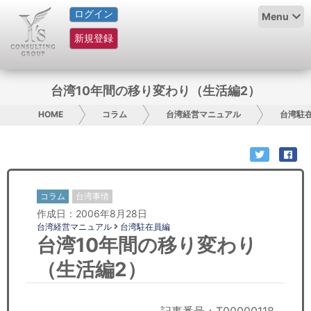
ログイン
HOME
Menu
新規登録
サービス紹介
コラム
台湾10年間の移り変わり（生活編2）
グループ概要
HOME
コラム
台湾経営マニュアル
台湾駐
採用情報
お問い合わせ
コラム
台湾事情
作成日：2006年8月28日
日本人にPR
台湾経営マニュアル
台湾駐在員編
台湾10年間の移り変わり
コンサルティング
（生活編2）
リサーチ