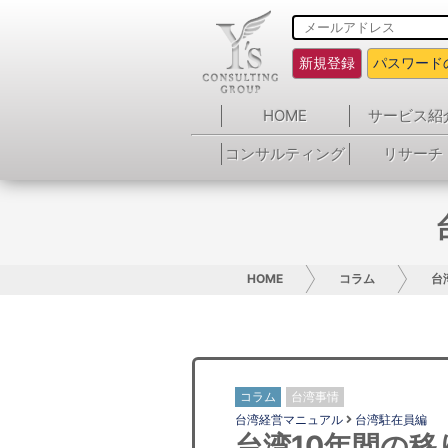
新規登録
パスワード
HOME
サービス紹
コンサルティング
リサーチ
HOME
コラム
台
コラム
台湾事情
台湾経営マニュアル
台湾駐在員編
台湾10年間の移