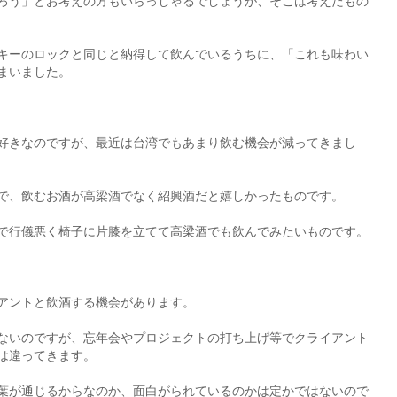
ろう」とお考えの方もいらっしゃるでしょうが、そこは考えたもの
キーのロックと同じと納得して飲んでいるうちに、「これも味わい
まいました。
好きなのですが、最近は台湾でもあまり飲む機会が減ってきまし
で、飲むお酒が高梁酒でなく紹興酒だと嬉しかったものです。
で行儀悪く椅子に片膝を立てて高梁酒でも飲んでみたいものです。
アントと飲酒する機会があります。
ないのですが、忘年会やプロジェクトの打ち上げ等でクライアント
は違ってきます。
葉が通じるからなのか、面白がられているのかは定かではないので