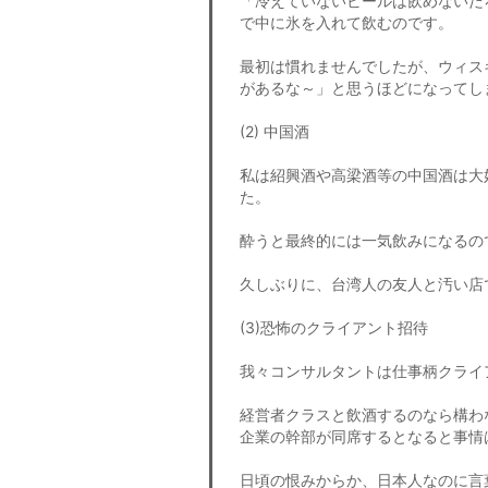
「冷えていないビールは飲めないだ
で中に氷を入れて飲むのです。
最初は慣れませんでしたが、ウィス
があるな～」と思うほどになってし
(2) 中国酒
私は紹興酒や高梁酒等の中国酒は大
た。
酔うと最終的には一気飲みになるの
久しぶりに、台湾人の友人と汚い店
(3)恐怖のクライアント招待
我々コンサルタントは仕事柄クライ
経営者クラスと飲酒するのなら構わ
企業の幹部が同席するとなると事情
日頃の恨みからか、日本人なのに言