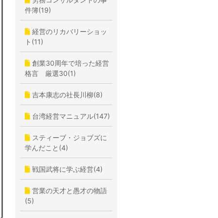
件簿(19)
経営のリカバリーショッ
ト(11)
創業30周年で培った経営
格言 厳選30(1)
吉本康志の社長川柳(8)
台湾経営マニュアル(147)
スティーブ・ジョブズに
学んだこと(4)
戦国武将に学ぶ経営(4)
営業の天才と愚才の物語
(5)