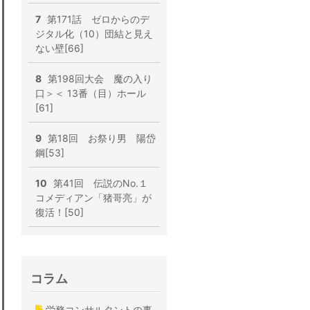
7
第171話 ゼロからのデ
ジタル化（10）団結と見え
ない壁[66]
8
第198回大会 魔の入り
口＞＜ 13番（目）ホール
[61]
9
第18回 お祭り男 陽岱
鋼[53]
10
第41回 伝説のNo.１
コメディアン「猪哥亮」が
復活！[50]
コラム
労務コンサルタントの事