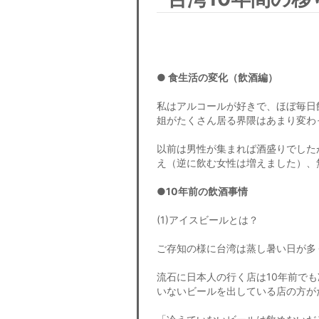
● 食生活の変化（飲酒編）
私はアルコールが好きで、ほぼ毎日
姐がたくさん居る界隈はあまり変わ
以前は男性が集まれば酒盛りでした
え（逆に飲む女性は増えました）、
●10年前の飲酒事情
(1)アイスビールとは？
ご存知の様に台湾は蒸し暑い日が多
流石に日本人の行く店は10年前で
いないビールを出している店の方が