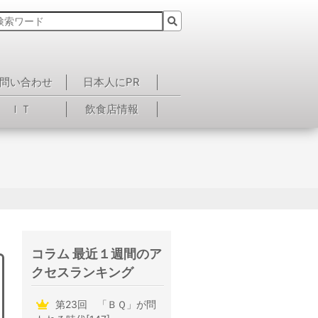
問い合わせ
日本人にPR
ＩＴ
飲食店情報
）
コラム 最近１週間のア
クセスランキング
第23回 「ＢＱ」が問