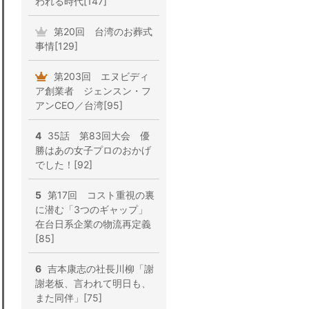
われる時代[147]
第20回 台湾のお葬式
事情[129]
第203回 エヌビディ
ア創業者 ジェンスン・フ
アンCEO／台湾[95]
4
35話 第83回大会 優
勝はあの女子プロのおかげ
でした！[92]
5
第17回 コスト重視の裏
に潜む「3つのギャップ」
在台日系企業の物流再定義
[85]
6
吉本康志の社長川柳「謝
謝老板、言われて明日も、
また同伴」[75]