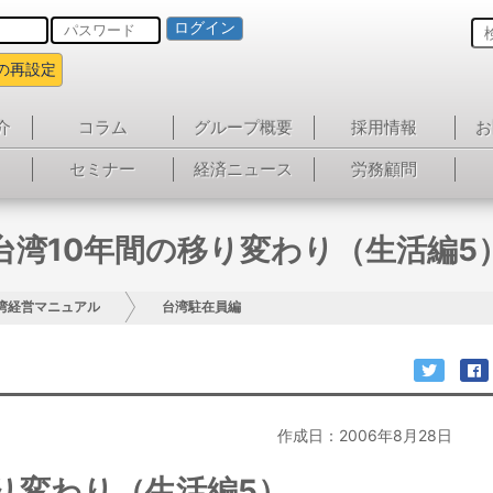
ログイン
の再設定
介
コラム
グループ概要
採用情報
お
セミナー
経済ニュース
労務顧問
台湾10年間の移り変わり（生活編5
湾経営マニュアル
台湾駐在員編
作成日：2006年8月28日
り変わり（生活編5）