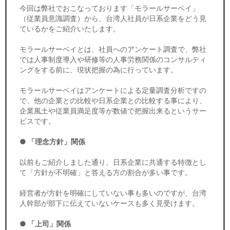
セミナー
今回は弊社でおこなっております「モラールサーベイ」
（従業員意識調査）から、台湾人社員が日系企業をどう見
経済ニュース
ているかをご紹介いたします。
モラールサーベイとは、社員へのアンケート調査で、弊社
労務顧問
では人事制度導入や研修等の人事労務関係のコンサルティ
ングをする前に、現状把握の為に行っています。
ＩＴ
モラールサーベイはアンケートによる定量調査分析ですの
で、他の企業との比較や日系企業との比較する事により、
飲食店情報
企業風土や従業員満足度等が数値で把握出来るというサー
ビスです。
● 「理念方針」関係
以前もご紹介しました通り、日系企業に共通する特徴とし
て「方針が不明確」と答える方の割合が多い事です。
経営者が方針を明確にしていない事も多いのですが、台湾
人幹部が部下に伝えていないケースも多く見受けます。
● 「上司」関係