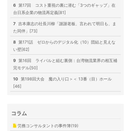
6
第17回 コスト重視の裏に潜む「3つのギャップ」在
台日系企業の物流再定義[81]
7
吉本康志の社長川柳「謝謝老板、言われて明日も、ま
た同伴」[73]
8
第171話 ゼロからのデジタル化（10）団結と見えな
い壁[62]
9
第16回 ライバルと組む裏側：台湾物流業界の相互補
完モデル[50]
10
第198回大会 魔の入り口＞＜ 13番（目）ホール
[46]
コラム
労務コンサルタントの事件簿(19)