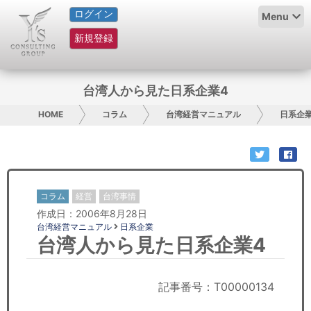
ログイン
HOME
Menu
新規登録
サービス紹介
コラム
台湾人から見た日系企業4
グループ概要
HOME
コラム
台湾経営マニュアル
日系企
採用情報
お問い合わせ
コラム
経営
台湾事情
作成日：2006年8月28日
日本人にPR
台湾経営マニュアル
日系企業
台湾人から見た日系企業4
コンサルティング
リサーチ
記事番号：T00000134