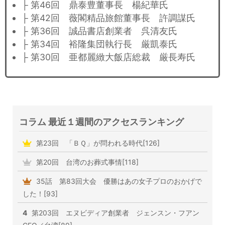
├ 第46回 鼎泰豊董事長 楊紀華氏
├ 第42回 薇閣精品旅館董事長 許調謀氏
├ 第36回 誠品書店創業者 呉清友氏
├ 第34回 裕隆集団執行長 厳凱泰氏
├ 第30回 亜都麗緻大飯店総裁 厳長寿氏
コラム 最近１週間のアクセスランキング
第23回 「ＢＱ」が問われる時代[126]
第20回 台湾のお葬式事情[118]
35話 第83回大会 優勝はあの女子プロのおかげで
した！[93]
4
第203回 エヌビディア創業者 ジェンスン・フアン