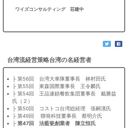
ワイズコンサルティング 荘建中
台湾流経営策略台湾の名経営者
├ 第56回 台湾大車隊董事長 林村田氏
├ 第55回 東森国際董事長 王令麟氏
├ 第54回 王品連鎖餐飲集団董事長 戴勝益
氏（２）
├ 第50回 コストコ台湾総経理 張嗣漢氏
├ 第49回 聯発科技董事長 蔡明介氏
├
第47回 法藍瓷創業者 陳立恒氏