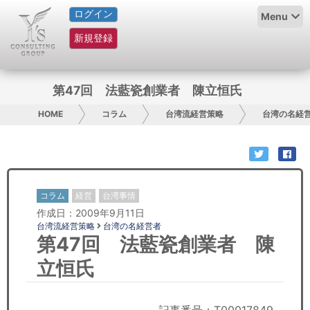
ログイン
HOME
Menu
新規登録
サービス紹介
コラム
第47回 法藍瓷創業者 陳立恒氏
グループ概要
HOME
コラム
台湾流経営策略
台湾の名経
採用情報
お問い合わせ
コラム
経営
台湾事情
作成日：2009年9月11日
日本人にPR
台湾流経営策略
台湾の名経営者
第47回 法藍瓷創業者 陳
コンサルティング
立恒氏
リサーチ