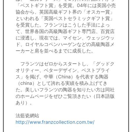
「ベストギフト賞」を受賞。04年には英国小売
協会から、英国高級ギフト界の「オスカー賞」
といわれる「英国ベストセラミックギフト賞」
を受賞した。フランツはこうした手法によっ
て、世界各国の高級陶器ギフト専門店、百貨店
に浸透し、現在では、マイセン、ウェッジウッ
ド、ロイヤルコペンハーゲンなどの高級陶器メ
ーカーと肩を並べるまでに成長した。
フランツはゼロからスタートし、「グッドク
オリティー、ベターデザイン、ベストプライ
ス」を掲げ、中華（China）を代表する陶器
（china）として誇れる実績を積み上げてき
た。美しいフランツの陶器を知りたい方は同社
のホームページをぜひご覧頂きたい（日本語版
あり）。
法藍瓷網站
http://www.franzcollection.com.tw/