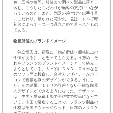
色、五感や輪郭、服装まで調べて製品に落とし
込む。こうしたこだわりが顧客の支持につなが
っているのだ。また、陶器の絵付けでは手作業
にこだわり、描かれた花や虫、魚は、すべて彫
刻師によって一つ一つ丹念こめて造られたもの
である。
物超所値のブランドイメージ
陳立恒氏は、顧客に「物超所値（価格以上の
価値がある）」と思ってもらえるよう努め、そ
れをフランツのブランドイメージとして確立し
ようとしている。大々的にＣＡＤ、ＣＡＭなど
のソフト面に投資し、台湾人デザイナーがパソ
コンで直接彫刻のデザインができるようにし
た。その結果、１ミリの誤差もない正確な陶器
のデザインができるようになった。デザイン
は、中国・景徳鎮工場で手作業で製品になって
いく。中国で製造することで、フランツ製品の
価格は英国のウェッジウッド、日本のノリタケ