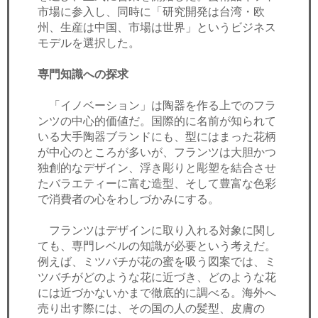
市場に参入し、同時に「研究開発は台湾・欧
州、生産は中国、市場は世界」というビジネス
モデルを選択した。
専門知識への探求
「イノベーション」は陶器を作る上でのフラ
ンツの中心的価値だ。国際的に名前が知られて
いる大手陶器ブランドにも、型にはまった花柄
が中心のところが多いが、フランツは大胆かつ
独創的なデザイン、浮き彫りと彫塑を結合させ
たバラエティーに富む造型、そして豊富な色彩
で消費者の心をわしづかみにする。
フランツはデザインに取り入れる対象に関し
ても、専門レベルの知識が必要という考えだ。
例えば、ミツバチが花の蜜を吸う図案では、ミ
ツバチがどのような花に近づき、どのような花
には近づかないかまで徹底的に調べる。海外へ
売り出す際には、その国の人の髪型、皮膚の