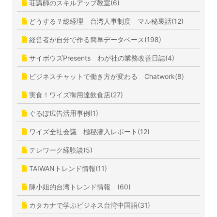
荘講師のスキルアップ教室(6)
どうする？総経理 台湾人事制度 マル秘裏話(12)
経営者が自分で作る簡単データベース(198)
サイボウズPresents わが社の業務改善日誌(4)
ビジネスチャットで働き方が変わる Chatwork(8)
実食！ワイズ御用達飲食店(27)
ぐるぽ広告活用事例(1)
ワイズ全社会議 極秘潜入レポート(12)
テレワーク経験談(5)
TAIWANトレンド情報(11)
陳小姐的台湾トレンド情報 (60)
カタカナで学ぶビジネス台湾中国語(31)