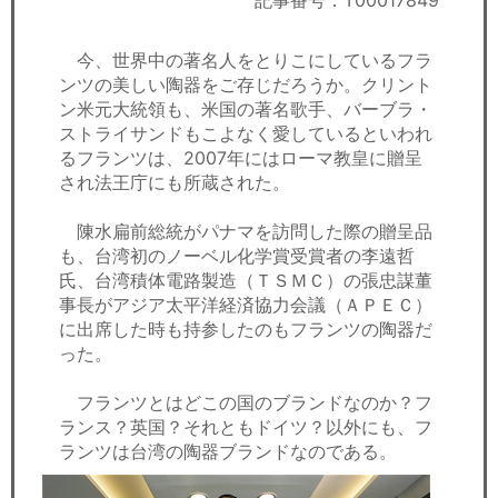
記事番号：T00017849
セミナー
今、世界中の著名人をとりこにしているフラ
経済ニュース
ンツの美しい陶器をご存じだろうか。クリント
ン米元大統領も、米国の著名歌手、バーブラ・
労務顧問
ストライサンドもこよなく愛しているといわれ
るフランツは、2007年にはローマ教皇に贈呈
ＩＴ
され法王庁にも所蔵された。
飲食店情報
陳水扁前総統がパナマを訪問した際の贈呈品
も、台湾初のノーベル化学賞受賞者の李遠哲
氏、台湾積体電路製造（ＴＳＭＣ）の張忠謀董
事長がアジア太平洋経済協力会議（ＡＰＥＣ）
に出席した時も持参したのもフランツの陶器だ
った。
フランツとはどこの国のブランドなのか？フ
ランス？英国？それともドイツ？以外にも、フ
ランツは台湾の陶器ブランドなのである。