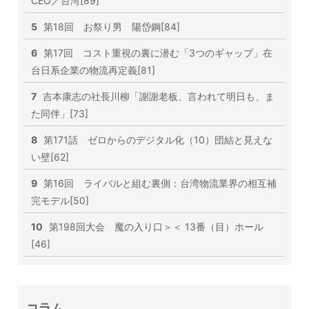
CEO／台湾[89]
5
第18回 お祭り男 陽岱鋼[84]
6
第17回 コスト重視の裏に潜む「3つのギャップ」在
台日系企業の物流再定義[81]
7
吉本康志の社長川柳「謝謝老板、言われて明日も、ま
た同伴」[73]
8
第171話 ゼロからのデジタル化（10）団結と見えな
い壁[62]
9
第16回 ライバルと組む裏側：台湾物流業界の相互補
完モデル[50]
10
第198回大会 魔の入り口＞＜ 13番（目）ホール
[46]
コラム