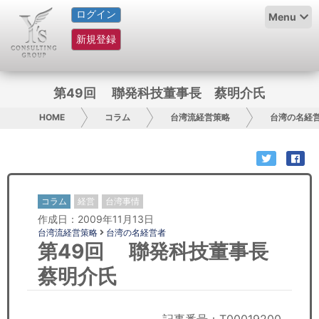
ログイン
HOME
Menu
新規登録
サービス紹介
コラム
第49回 聯発科技董事長 蔡明介氏
グループ概要
HOME
コラム
台湾流経営策略
台湾の名経
採用情報
お問い合わせ
コラム
経営
台湾事情
作成日：2009年11月13日
日本人にPR
台湾流経営策略
台湾の名経営者
第49回 聯発科技董事長
コンサルティング
蔡明介氏
リサーチ