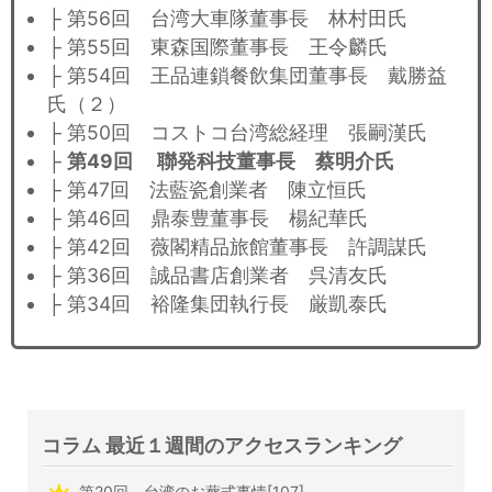
├ 第56回 台湾大車隊董事長 林村田氏
├ 第55回 東森国際董事長 王令麟氏
├ 第54回 王品連鎖餐飲集団董事長 戴勝益
氏（２）
├ 第50回 コストコ台湾総経理 張嗣漢氏
├
第49回 聯発科技董事長 蔡明介氏
├ 第47回 法藍瓷創業者 陳立恒氏
├ 第46回 鼎泰豊董事長 楊紀華氏
├ 第42回 薇閣精品旅館董事長 許調謀氏
├ 第36回 誠品書店創業者 呉清友氏
├ 第34回 裕隆集団執行長 厳凱泰氏
コラム 最近１週間のアクセスランキング
第20回 台湾のお葬式事情[107]