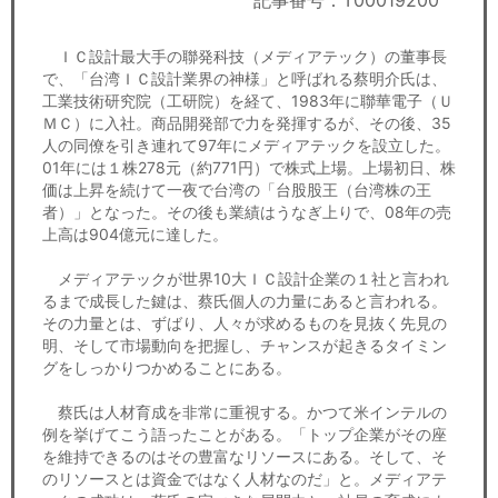
記事番号：T00019200
セミナー
ＩＣ設計最大手の聯発科技（メディアテック）の董事長
経済ニュース
で、「台湾ＩＣ設計業界の神様」と呼ばれる蔡明介氏は、
工業技術研究院（工研院）を経て、1983年に聯華電子（Ｕ
労務顧問
ＭＣ）に入社。商品開発部で力を発揮するが、その後、35
人の同僚を引き連れて97年にメディアテックを設立した。
ＩＴ
01年には１株278元（約771円）で株式上場。上場初日、株
価は上昇を続けて一夜で台湾の「台股股王（台湾株の王
者）」となった。その後も業績はうなぎ上りで、08年の売
飲食店情報
上高は904億元に達した。
メディアテックが世界10大ＩＣ設計企業の１社と言われ
るまで成長した鍵は、蔡氏個人の力量にあると言われる。
その力量とは、ずばり、人々が求めるものを見抜く先見の
明、そして市場動向を把握し、チャンスが起きるタイミン
グをしっかりつかめることにある。
蔡氏は人材育成を非常に重視する。かつて米インテルの
例を挙げてこう語ったことがある。「トップ企業がその座
を維持できるのはその豊富なリソースにある。そして、そ
のリソースとは資金ではなく人材なのだ」と。メディアテ