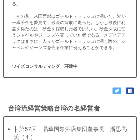
る。
その昔、米国西部はゴールド・ラッシュに湧いた。皆が
一獲千金を夢見て、砂金の採取に走った。しかし最後に利
益を得たのは、砂金を採取した者ではない。砂金採取に使
うシャベルやジーンズを売っていた者である。メディアテ
ックはまさに、人々がゴールド・ラッシュに湧く際の、シ
ャベルやジーンズを売る企業に例えることができる。
ワイズコンサルティング 荘建中
台湾流経営策略台湾の名経営者
├ 第57回 晶華国際酒店集団董事長 潘思亮
氏（１）