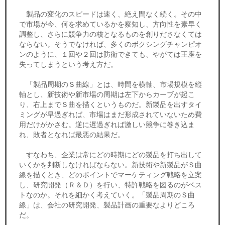
製品の変化のスピードは速く、絶え間なく続く。その中
で市場が今、何を求めているかを察知し、方向性を素早く
調整し、さらに競争力の核となるものを創りださなくては
ならない。そうでなければ、多くのボクシングチャンピオ
ンのように、１回や２回は防衛できても、やがては王座を
失ってしまうという考え方だ。
「製品周期のＳ曲線」とは、時間を横軸、市場規模を縦
軸とし、新技術や新市場の周期は左下からカーブが起こ
り、右上までＳ曲を描くというものだ。新製品を出すタイ
ミングが早過ぎれば、市場はまだ形成されていないため費
用だけがかさむ。逆に遅過ぎれば激しい競争に巻き込ま
れ、敗者となれば最悪の結果だ。
すなわち、企業は常にどの時期にどの製品を打ち出して
いくかを判断しなければならない。新技術や新製品がＳ曲
線を描くとき、どのポイントでマーケティング戦略を立案
し、研究開発（Ｒ＆Ｄ）を行い、特許戦略を図るのがベス
トなのか。それを細かく考えていく。「製品周期のＳ曲
線」は、会社の研究開発、製品計画の重要なよりどころ
だ。