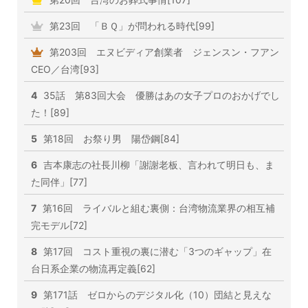
第23回 「ＢＱ」が問われる時代[99]
第203回 エヌビディア創業者 ジェンスン・フアン
CEO／台湾[93]
4
35話 第83回大会 優勝はあの女子プロのおかげでし
た！[89]
5
第18回 お祭り男 陽岱鋼[84]
6
吉本康志の社長川柳「謝謝老板、言われて明日も、ま
た同伴」[77]
7
第16回 ライバルと組む裏側：台湾物流業界の相互補
完モデル[72]
8
第17回 コスト重視の裏に潜む「3つのギャップ」在
台日系企業の物流再定義[62]
9
第171話 ゼロからのデジタル化（10）団結と見えな