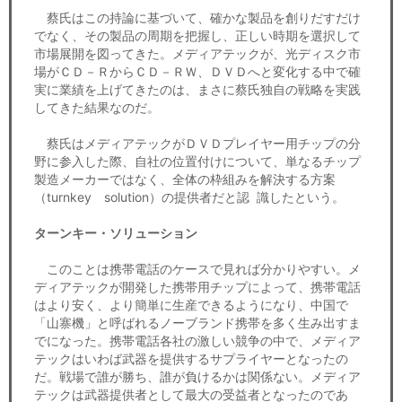
蔡氏はこの持論に基づいて、確かな製品を創りだすだけ
でなく、その製品の周期を把握し、正しい時期を選択して
市場展開を図ってきた。メディアテックが、光ディスク市
場がＣＤ－ＲからＣＤ－ＲＷ、ＤＶＤへと変化する中で確
実に業績を上げてきたのは、まさに蔡氏独自の戦略を実践
してきた結果なのだ。
蔡氏はメディアテックがＤＶＤプレイヤー用チップの分
野に参入した際、自社の位置付けについて、単なるチップ
製造メーカーではなく、全体の枠組みを解決する方案
（turnkey solution）の提供者だと認 識したという。
ターンキー・ソリューション
このことは携帯電話のケースで見れば分かりやすい。メ
ディアテックが開発した携帯用チップによって、携帯電話
はより安く、より簡単に生産できるようになり、中国で
「山寨機」と呼ばれるノーブランド携帯を多く生み出すま
でになった。携帯電話各社の激しい競争の中で、メディア
テックはいわば武器を提供するサプライヤーとなったの
だ。戦場で誰が勝ち、誰が負けるかは関係ない。メディア
テックは武器提供者として最大の受益者となったのであ