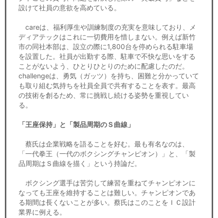
設けて社員の意欲を高めている。
careは、福利厚生や訓練制度の充実を意味しており、メ
ディアテックはこれに一切費用を惜しまない。例えば新竹
市の同社本部は、設立の際に1,800台を停められる駐車場
を設置した。社員が出勤する際、駐車で不快な思いをする
ことがないよう、ひとりひとりのために配慮したのだ。
challengeは、勇気（ガッツ）を持ち、困難と分かっていて
も取り組む気持ちを社員全員で共有することを表す。最高
の技術を創るため、常に挑戦し続ける姿勢を重視してい
る。
「王座保持」と「製品周期のＳ曲線」
蔡氏は企業戦略を語ることを好む。最も有名なのは、
「一代拳王（一代のボクシングチャンピオン）」と、「製
品周期はＳ曲線を描く」という持論だ。
ボクシング選手は苦労して練習を重ねてチャンピオンに
なっても王座を維持することは難しい。チャンピオンであ
る期間は長くないことが多い。蔡氏はこのことをＩＣ設計
業界に例える。