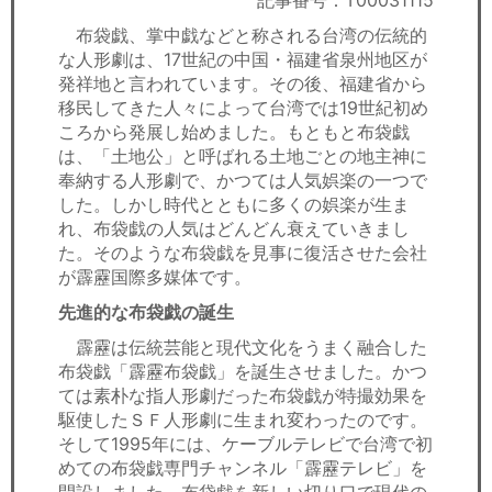
記事番号：T00031115
セミナー
布袋戯、掌中戯などと称される台湾の伝統的
な人形劇は、17世紀の中国・福建省泉州地区が
経済ニュース
発祥地と言われています。その後、福建省から
移民してきた人々によって台湾では19世紀初め
労務顧問
ころから発展し始めました。もともと布袋戯
は、「土地公」と呼ばれる土地ごとの地主神に
ＩＴ
奉納する人形劇で、かつては人気娯楽の一つで
した。しかし時代とともに多くの娯楽が生ま
飲食店情報
れ、布袋戯の人気はどんどん衰えていきまし
た。そのような布袋戯を見事に復活させた会社
が霹靂国際多媒体です。
先進的な布袋戯の誕生
霹靂は伝統芸能と現代文化をうまく融合した
布袋戯「霹靂布袋戯」を誕生させました。かつ
ては素朴な指人形劇だった布袋戯が特撮効果を
駆使したＳＦ人形劇に生まれ変わったのです。
そして1995年には、ケーブルテレビで台湾で初
めての布袋戯専門チャンネル「霹靂テレビ」を