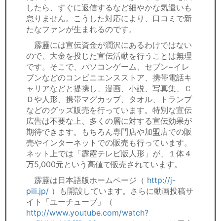
したら、すぐに返信するなど細やかな気遣いも
怠りません。こうした対応により、口コミで新
たなファンが生まれるのです。
霹靂には宣伝資金が潤沢にあるわけではない
ので、大金を投じた宣伝活動を行うことは無理
です。そこで、パソコンゲーム、セブン−イレ
ブンなどのコンビニエンスストア、携帯電話キ
ャリアなどと提携し、漫画、小説、写真集、Ｃ
Ｄや人形、携帯マグカップ、タオル、トランプ
などのグッズ販売を行っています。特別な宣伝
広告は不要な上、多くの層に対する宣伝効果が
期待できます。もちろん専門店や加盟店での販
売やインターネットでの販売も行っています。
ネット上では「霹靂テレビ版人形」が、１体４
万5,000元という高値で販売されています。
霹靂は日本語版ホームページ（
http://j-
pili.jp/
）も開設しています。さらに動画投稿サ
イト「ユーチューブ」（
http://www.youtube.com/watch?