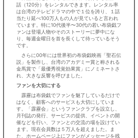
話（120分）をレンタルできます。レンタル率
は台湾のテレビドラマの中で１位を誇り、１話
当たり延べ100万人もの人が見ていると言われ
ています。特に10代後半〜30代の若い布袋戯フ
ァンは登場人物やそのストーリーに夢中にな
り、毎週金曜日を首を長くして待っているそう
です。
さらに00年には世界初の布袋戯映画「聖石伝
説」を製作し、台湾のアカデミー賞と称される
金馬賞で「最優秀視覚効果賞」にノミネートさ
れ、大きな反響を呼びました。
ファンを大切にする
霹靂は布袋戯でファンを魅了しているだけで
はなく、顧客へのサービスも大切にしていま
す。「霹靂会」というファンクラブを設立し、
月刊誌の発行、サービスの提供、イベントの開
催などを行い、ファンとの交流の場を設けてい
ます。現在会員数は５万人を超えました。ま
た、ホームページ上にファンがメッセージを残