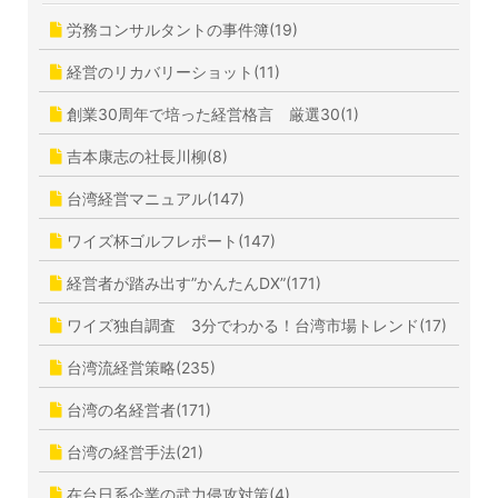
労務コンサルタントの事件簿(19)
経営のリカバリーショット(11)
創業30周年で培った経営格言 厳選30(1)
吉本康志の社長川柳(8)
台湾経営マニュアル(147)
ワイズ杯ゴルフレポート(147)
経営者が踏み出す”かんたんDX”(171)
ワイズ独自調査 3分でわかる！台湾市場トレンド(17)
台湾流経営策略(235)
台湾の名経営者(171)
台湾の経営手法(21)
在台日系企業の武力侵攻対策(4)