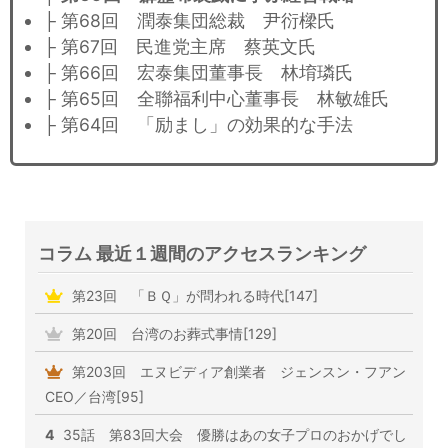
├ 第68回 潤泰集団総裁 尹衍樑氏
├ 第67回 民進党主席 蔡英文氏
├ 第66回 宏泰集団董事長 林堉璘氏
├ 第65回 全聯福利中心董事長 林敏雄氏
├ 第64回 「励まし」の効果的な手法
コラム 最近１週間のアクセスランキング
第23回 「ＢＱ」が問われる時代[147]
第20回 台湾のお葬式事情[129]
第203回 エヌビディア創業者 ジェンスン・フアン
CEO／台湾[95]
4
35話 第83回大会 優勝はあの女子プロのおかげでし