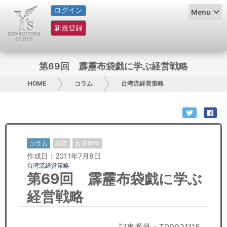
ログイン
HOME
Menu
新規登録
サービス紹介
コラム
第69回 霹靂布袋戯に学ぶ経営戦略
グループ概要
HOME
コラム
台湾流経営策略
採用情報
お問い合わせ
コラム
経営
台湾事情
作成日：2011年7月8日
日本人にPR
台湾流経営策略
第69回 霹靂布袋戯に学ぶ
コンサルティング
経営戦略
リサーチ