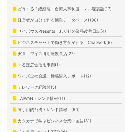
どうする？総経理 台湾人事制度 マル秘裏話(12)
経営者が自分で作る簡単データベース(198)
サイボウズPresents わが社の業務改善日誌(4)
ビジネスチャットで働き方が変わる Chatwork(8)
実食！ワイズ御用達飲食店(27)
ぐるぽ広告活用事例(1)
ワイズ全社会議 極秘潜入レポート(12)
テレワーク経験談(5)
TAIWANトレンド情報(11)
陳小姐的台湾トレンド情報 (60)
カタカナで学ぶビジネス台湾中国語(31)
チャラ男に学ぶ中国語(36)