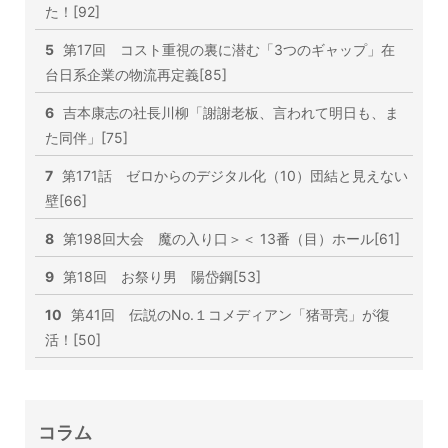
た！[92]
5
第17回 コスト重視の裏に潜む「3つのギャップ」在
台日系企業の物流再定義[85]
6
吉本康志の社長川柳「謝謝老板、言われて明日も、ま
た同伴」[75]
7
第171話 ゼロからのデジタル化（10）団結と見えない
壁[66]
8
第198回大会 魔の入り口＞＜ 13番（目）ホール[61]
9
第18回 お祭り男 陽岱鋼[53]
10
第41回 伝説のNo.１コメディアン「猪哥亮」が復
活！[50]
コラム