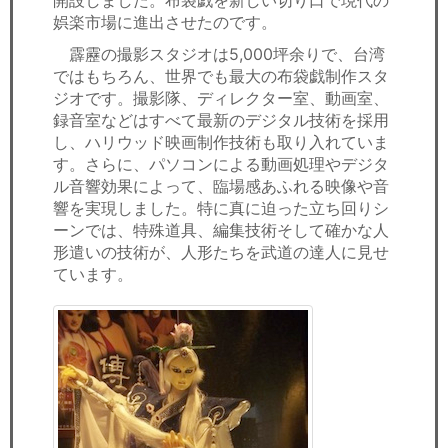
開設しました。布袋戯を新しい切り口で現代の
娯楽市場に進出させたのです。
霹靂の撮影スタジオは5,000坪余りで、台湾
ではもちろん、世界でも最大の布袋戯制作スタ
ジオです。撮影隊、ディレクター室、動画室、
録音室などはすべて最新のデジタル技術を採用
し、ハリウッド映画制作技術も取り入れていま
す。さらに、パソコンによる動画処理やデジタ
ル音響効果によって、臨場感あふれる映像や音
響を実現しました。特に真に迫った立ち回りシ
ーンでは、特殊道具、編集技術そして確かな人
形遣いの技術が、人形たちを武道の達人に見せ
ています。