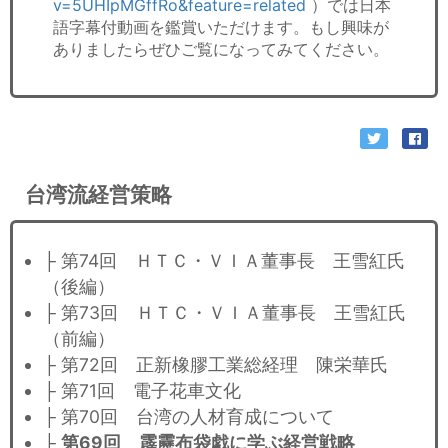
v=5UHIpMGffRo&feature=related
）では日本
語字幕付動画を鑑賞いただけます。もし興味が
ありましたらぜひご覧になってみてください。
台湾流経営策略
├ 第74回 ＨＴＣ・ＶＩＡ董事長 王雪紅氏
（後編）
├ 第73回 ＨＴＣ・ＶＩＡ董事長 王雪紅氏
（前編）
├ 第72回 正新橡膠工業総経理 陳栄華氏
├ 第71回 電子花車文化
├ 第70回 台湾の人材育成について
├
第69回 霹靂布袋戯に学ぶ経営戦略