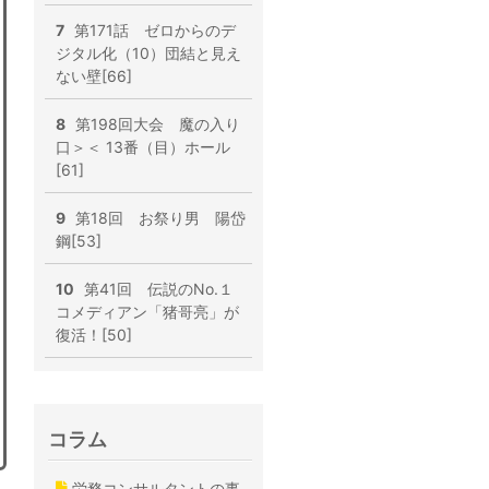
7
第171話 ゼロからのデ
ジタル化（10）団結と見え
ない壁[66]
8
第198回大会 魔の入り
口＞＜ 13番（目）ホール
[61]
9
第18回 お祭り男 陽岱
鋼[53]
10
第41回 伝説のNo.１
コメディアン「猪哥亮」が
復活！[50]
コラム
労務コンサルタントの事