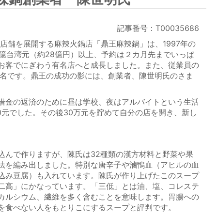
記事番号：T00035686
舗を展開する麻辣火鍋店「鼎王麻辣鍋」は、1997年の
0億台湾元（約28億円）以上、予約は２カ月先までいっぱ
お客でにぎわう有名店へと成長しました。また、従業員の
有名です。鼎王の成功の影には、創業者、陳世明氏のさま
借金の返済のために昼は学校、夜はアルバイトという生活
00元でした。その後30万元を貯めて自分の店を開き、新し
んで作りますが、陳氏は32種類の漢方材料と野菜や果
法を編み出しました。特別な唐辛子や滷鴨血（アヒルの血
込み豆腐）も入れています。陳氏が作り上げたこのスープ
二高」にかなっています。「三低」とは油、塩、コレステ
カルシウム、繊維を多く含むことを意味します。胃腸への
を食べない人をもとりこにするスープと評判です。