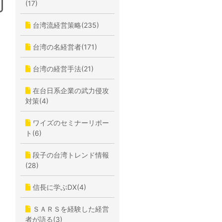
(17)
台湾流経営策略(235)
台湾の名経営者(171)
台湾の経営手法(21)
在台日系企業の武力侵攻
対策(4)
ワイズのセミナーリポー
ト(6)
段子の台湾トレンド情報
(28)
信長に学ぶDX(4)
ＳＡＲＳを経験した経営
者が語る(3)