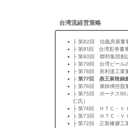
台湾流経営策略
├ 第82回 信義房屋
├ 第81回 台湾彩券
├ 第80回 聯邦集団
├ 第79回 台湾ビー
├ 第78回 美利達工
├
第77回 鼎王麻辣鍋
├ 第76回 康師傅控
├ 第75回 ボーナス
仁氏）
├ 第74回 ＨＴＣ・
├ 第73回 ＨＴＣ・
├ 第72回 正新橡膠