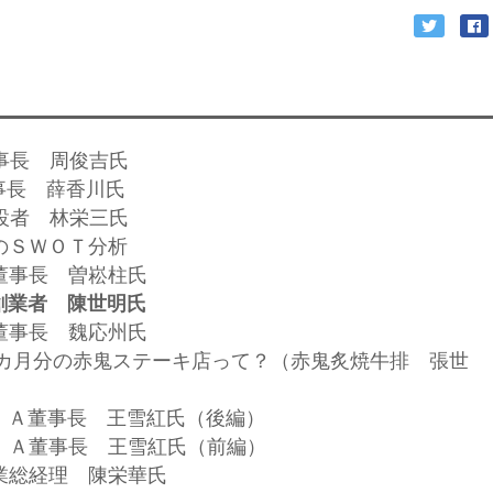
董事長 周俊吉氏
董事長 薛香川氏
創設者 林栄三氏
ルのＳＷＯＴ分析
業董事長 曽崧柱氏
創業者 陳世明氏
股董事長 魏応州氏
90カ月分の赤鬼ステーキ店って？（赤鬼炙焼牛排 張世
ＶＩＡ董事長 王雪紅氏（後編）
ＶＩＡ董事長 王雪紅氏（前編）
工業総経理 陳栄華氏