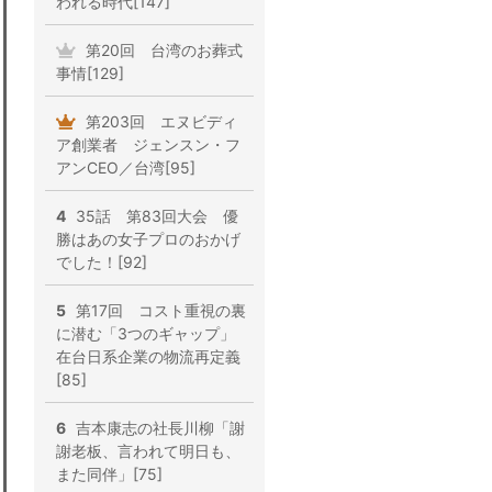
われる時代[147]
第20回 台湾のお葬式
事情[129]
第203回 エヌビディ
ア創業者 ジェンスン・フ
アンCEO／台湾[95]
4
35話 第83回大会 優
勝はあの女子プロのおかげ
でした！[92]
5
第17回 コスト重視の裏
に潜む「3つのギャップ」
在台日系企業の物流再定義
[85]
6
吉本康志の社長川柳「謝
謝老板、言われて明日も、
また同伴」[75]