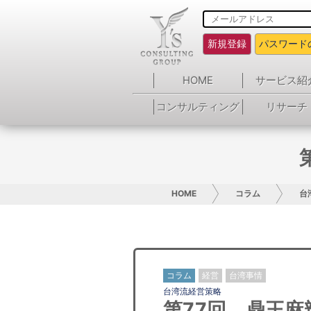
新規登録
パスワード
HOME
サービス紹
コンサルティング
リサーチ
HOME
コラム
台
コラム
経営
台湾事情
台湾流経営策略
第77回 鼎王