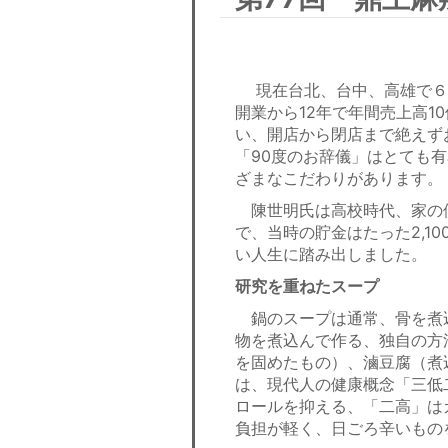
現在台北、台中、高雄で６店
開業から12年で年間売上高1
い、開店から閉店まで絶えず
「90度のお辞儀」はとても
ざまなこだわりがあります。
陳世明氏は高校時代、家の
で、当時の貯金はたった2,1
い人生に踏み出しました。
研究を重ねたスープ
鍋のスープは通常、骨を煮込
物を煮込んで作る、独自の方
を固めたもの）、滷豆腐（煮
は、現代人の健康概念「三低
ロールを抑える、「二高」は
負担が軽く、日ごろ辛いもの