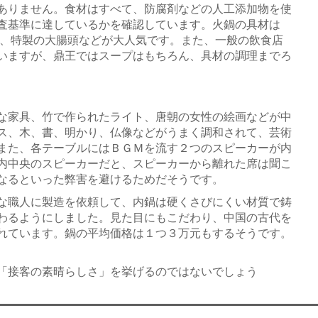
ありません。食材はすべて、防腐剤などの人工添加物を使
査基準に達しているかを確認しています。火鍋の具材は
子、特製の大腸頭などが大人気です。また、一般の飲食店
いますが、鼎王ではスープはもちろん、具材の調理までろ
な家具、竹で作られたライト、唐朝の女性の絵画などが中
ス、木、書、明かり、仏像などがうまく調和されて、芸術
また、各テーブルにはＢＧＭを流す２つのスピーカーが内
内中央のスピーカーだと、スピーカーから離れた席は聞こ
なるといった弊害を避けるためだそうです。
な職人に製造を依頼して、内鍋は硬くさびにくい材質で鋳
わるようにしました。見た目にもこだわり、中国の古代を
れています。鍋の平均価格は１つ３万元もするそうです。
「接客の素晴らしさ」を挙げるのではないでしょう