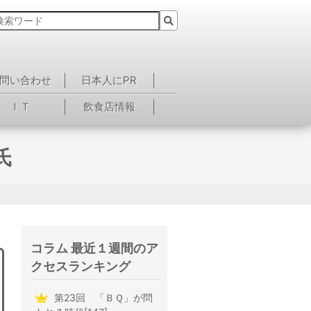
問い合わせ
日本人にPR
ＩＴ
飲食店情報
氏
コラム 最近１週間のア
クセスランキング
第23回 「ＢＱ」が問