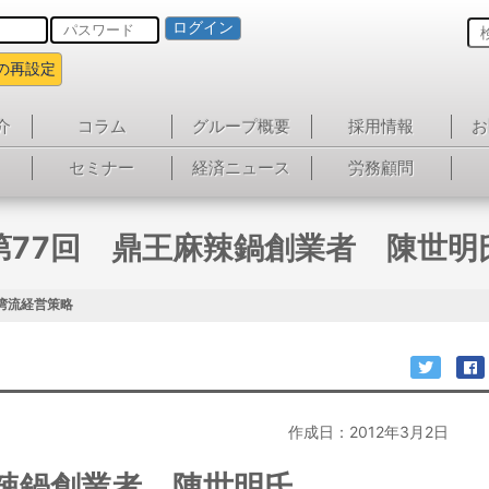
ログイン
の再設定
介
コラム
グループ概要
採用情報
お
セミナー
経済ニュース
労務顧問
第77回 鼎王麻辣鍋創業者 陳世明
湾流経営策略
作成日：2012年3月2日
麻辣鍋創業者 陳世明氏