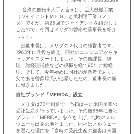
記事番号：T00036369
セミナー
台湾の自転車大手と言えば、巨大機械工業
（ジャイアントＭＦＧ）と美利達工業（メリ
経済ニュース
ダ）ですが、第25回でジャイアントを紹介しま
したので、今回はメリダの曽崧柱董事長を紹介
労務顧問
します。
ＩＴ
曽董事長は、メリダの２代目の経営者です。
1983年に兵役を終え、同社のエンジニアからキ
ャリアをスタートしました。その後課長、経
飲食店情報
理、総経理補佐などの役職を経て95年に総経
理、そして、今年始めに同社の創業者であり、
父である曽鼎煌氏が他界したため、董事長の座
に就きました。
自社ブランド「MERIDA」設立
メリダは72年創業で、当初は主に米国企業の
受託生産を行っていました。その後88年に自社
ブランド「MERIDA」を立ち上げ、北欧のノル
ウェーを出発の地とました。同社はノルウェー
を選んだ理由を「当時の受託生産の顧客は米国