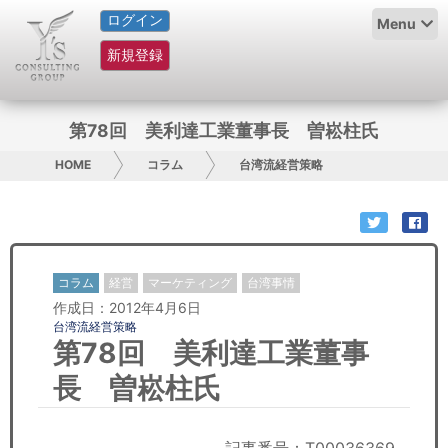
ログイン
HOME
Menu
新規登録
サービス紹介
コラム
第78回 美利達工業董事長 曽崧柱氏
グループ概要
HOME
コラム
台湾流経営策略
採用情報
お問い合わせ
コラム
経営
マーケティング
台湾事情
作成日：2012年4月6日
日本人にPR
台湾流経営策略
第78回 美利達工業董事
コンサルティング
長 曽崧柱氏
リサーチ