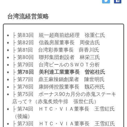
台湾流経営策略
├ 第83回 統一超商前総経理 徐重仁氏
├ 第82回 信義房屋董事長 周俊吉氏
├ 第81回 台湾彩券董事長 薛香川氏
├ 第80回 聯邦集団創設者 林栄三氏
├ 第79回 台湾ビールのＳＷＯＴ分析
├
第78回 美利達工業董事長 曽崧柱氏
├ 第77回 鼎王麻辣鍋創業者 陳世明氏
├ 第76回 康師傅控股董事長 魏応州氏
├ 第75回 ボーナス90カ月分の赤鬼ステーキ
店って？（赤鬼炙焼牛排 張世仁氏）
├ 第74回 ＨＴＣ・ＶＩＡ董事長 王雪紅氏
（後編）
├ 第73回 ＨＴＣ・ＶＩＡ董事長 王雪紅氏