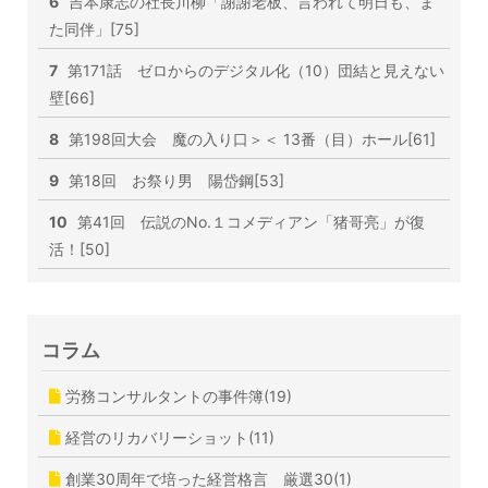
6
吉本康志の社長川柳「謝謝老板、言われて明日も、ま
た同伴」[75]
7
第171話 ゼロからのデジタル化（10）団結と見えない
壁[66]
8
第198回大会 魔の入り口＞＜ 13番（目）ホール[61]
9
第18回 お祭り男 陽岱鋼[53]
10
第41回 伝説のNo.１コメディアン「猪哥亮」が復
活！[50]
コラム
労務コンサルタントの事件簿(19)
経営のリカバリーショット(11)
創業30周年で培った経営格言 厳選30(1)