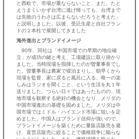
と西欧で、市場が重ならないこと、また、たと
えうまくいかず台湾に逃げ帰っても、台湾まで
は失敗のうわさは広まらないだろうと考えた」
と説明しました。以後、受託生産と自社ブラン
ドの２本柱で展開してきました
海外進出とブランドイメージ
90年、同社は「中国市場での早期の地位確
立」が成功の鍵と考え、工場建設に取り掛かり
ました。当時現場を指揮したのが曽董事長でし
た。曽董事長は農家で寝泊まりし、朝早くから
現場を監督、家に戻ると風呂に入る、唯一の楽
しみはラジオを聞くこと、という生活を丸１年
送りました。つらい日々ではあったものの、現
地市場を観察する絶好の機会となり、メリダの
中国市場進出の基礎を固めました。メリダは中
国市場ではミドル・ハイエンド市場に狙いを定
めました。中国人はブランド信仰が強いので、
ブランドイメージを築くために量販店販売を避
け、直営店販売に絞ることで価格競争に陥らな