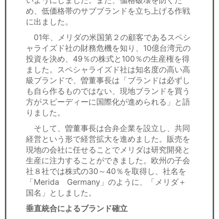
いようにしました。また、価格破壊を防ぐた
め、低価格帯のサブブランドを立ち上げる作戦
に出ました。
01年、メリダの米国第２の顧客であるスペシ
ャライズド社の財務危機を知り、10億台湾元の
投資を決め、49％の株式と100％の生産権を得
ました。スペシャライズド社は知名度の高い高
級ブランドで、曽董事長は「ブランドは必ずし
も自ら作るものではない、現地ブランドを買う
方がスピーディーに国際化が進められる」と語
りました。
そして、曽董事長は合弁企業を設立し、共同
経営という形で経営拡大を進めました。販売を
現地の会社に任せることでメリダは研究開発と
生産に注力することができました。欧州の子会
社８社では株式の30～40％を取得し、社名を
「Merida Germany」のように、「メリダ＋
国名」としました。
垂直統合によるブランド確立