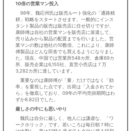
10倍の営業マン投入
98年、魏応州氏は販売ルート強化の「通路精
耕」戦略をスタートさせます。一般的にインス
タント製品の販売は販売店に任せ切りですが、
康師傅は自社の営業マンを販売店に派遣して、
売り込みから製品の配置までを行いました。営
業マンの数は他社の10数倍。これにより、康師
傅製品はどんな田舎でも買えるようになりまし
た。現在、中国では営業所548カ所、倉庫89カ
所、販売企業は6,155社、直営小売店は７万
3,282カ所に達しています。
重要なのは康師傅が「量」だけではなく「効
率」を重視した点です。出荷は「入金されてか
ら」を徹底しており、09年の平均売掛期間はわ
ずか8.82日でした。
厳しさの中にも思いやり
魏氏は自分に厳しく、他人には謙虚な、「ワ
ークホリック」です。若いころは毎日朝７時に