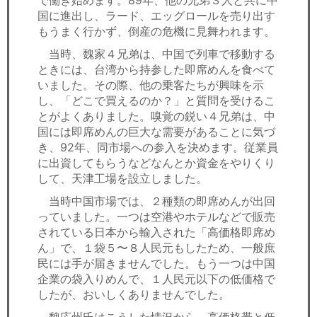
で働き始めます。89年、他の兄弟３人と共に中
国に進出し、ラード、エッグロールを売り出す
もうまく行かず、倒産の危機に見舞われます。
当時、魏家４兄弟は、中国で列車で移動する
ときには、台湾から持参した即席めんを食べて
いました。その際、他の乗客たちが興味を示
し、「どこで買えるのか？」と質問を受けるこ
とがよくありました。嗅覚の鋭い４兄弟は、中
国には即席めんの巨大な需要があることに気づ
き、92年、同市場への参入を決めます。従業員
に出資してもらうなどなんとか資金をやりくり
して、天津工場を設立しました。
当時中国市場では、２種類の即席めんが出回
っていました。一つは空港やホテルなどで販売
されている日本から輸入された「高価格即席め
ん」で、１袋５〜８人民元もしたため、一般庶
民には手が届きませんでした。もう一つは中国
企業の袋入りめんで、１人民元以下の低価格で
したが、おいしくありませんでした。