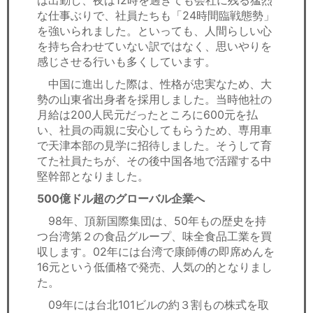
は出勤し、夜は12時を過ぎても会社に残る猛烈
な仕事ぶりで、社員たちも「24時間臨戦態勢」
を強いられました。といっても、人間らしい心
を持ち合わせていない訳ではなく、思いやりを
感じさせる行いも多くしています。
中国に進出した際は、性格が忠実なため、大
勢の山東省出身者を採用しました。当時他社の
月給は200人民元だったところに600元を払
い、社員の両親に安心してもらうため、専用車
で天津本部の見学に招待しました。そうして育
てた社員たちが、その後中国各地で活躍する中
堅幹部となりました。
500億ドル超のグローバル企業へ
98年、頂新国際集団は、50年もの歴史を持
つ台湾第２の食品グループ、味全食品工業を買
収します。02年には台湾で康師傅の即席めんを
16元という低価格で発売、人気の的となりまし
た。
09年には台北101ビルの約３割もの株式を取