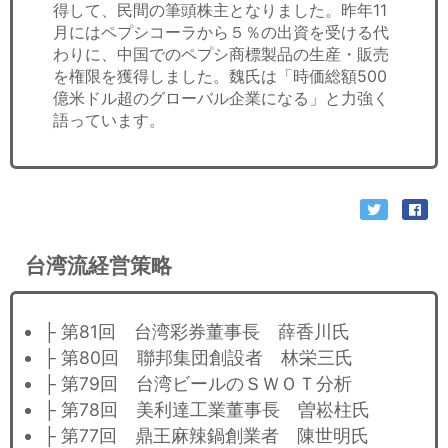
得して、民間の筆頭株主となりました。昨年11
月にはペプシコーラから５％の出資を受ける代
わりに、中国でのペプシ商標製品の生産・販売
を権限を獲得しました。魏氏は「時価総額500
億米ドル超のグローバル企業になる」と力強く
語っています。
台湾流経営策略
├ 第81回 台湾彩券董事長 薛香川氏
├ 第80回 聯邦集団創設者 林栄三氏
├ 第79回 台湾ビールのＳＷＯＴ分析
├ 第78回 美利達工業董事長 曽崧柱氏
├ 第77回 鼎王麻辣鍋創業者 陳世明氏