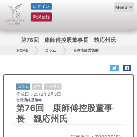
ログイン
HOME
Menu
新規登録
サービス紹介
コラム
第76回 康師傅控股董事長 魏応州氏
グループ概要
HOME
コラム
台湾流経営策略
採用情報
お問い合わせ
コラム
経営
台湾事情
作成日：2012年2月3日
日本人にPR
台湾流経営策略
第76回 康師傅控股董事
コンサルティング
長 魏応州氏
リサーチ