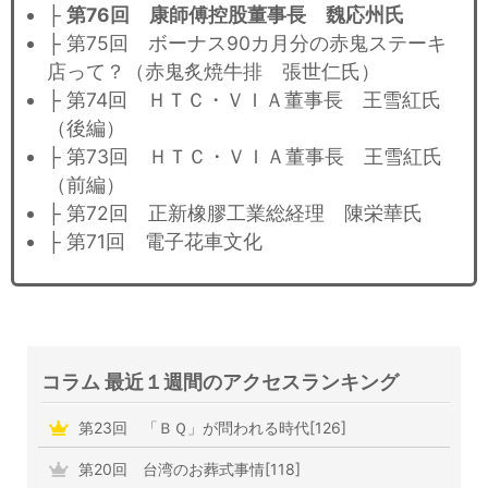
├
第76回 康師傅控股董事長 魏応州氏
├ 第75回 ボーナス90カ月分の赤鬼ステーキ
店って？（赤鬼炙焼牛排 張世仁氏）
├ 第74回 ＨＴＣ・ＶＩＡ董事長 王雪紅氏
（後編）
├ 第73回 ＨＴＣ・ＶＩＡ董事長 王雪紅氏
（前編）
├ 第72回 正新橡膠工業総経理 陳栄華氏
├ 第71回 電子花車文化
コラム 最近１週間のアクセスランキング
第23回 「ＢＱ」が問われる時代[126]
第20回 台湾のお葬式事情[118]