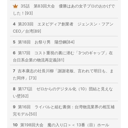
35話 第83回大会 優勝はあの女子プロのおかげで
した！[93]
4
第203回 エヌビディア創業者 ジェンスン・フアン
CEO／台湾[89]
5
第18回 お祭り男 陽岱鋼[84]
6
第17回 コスト重視の裏に潜む「3つのギャップ」在
台日系企業の物流再定義[81]
7
吉本康志の社長川柳「謝謝老板、言われて明日も、ま
た同伴」[73]
8
第171話 ゼロからのデジタル化（10）団結と見えな
い壁[62]
9
第16回 ライバルと組む裏側：台湾物流業界の相互補
完モデル[50]
10
第198回大会 魔の入り口＞＜ 13番（目）ホール