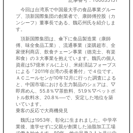
記事番号：T00035151
セミナー
今回は台湾系で中国最大手の食品事業グルー
プ、頂新国際集団の創業者で、康師傅控股（カ
経済ニュース
ンシーフ）董事長である、魏応州氏を紹介しま
す。
労務顧問
頂新国際集団は、傘下に食品製造業（康師
ＩＴ
傅、味全食品工業）、流通事業（楽購超市、全
家便利商店、飲食チェーン事業（德克士、有楽
和食）の３大事業を抱えています。魏氏の個人
飲食店情報
資産は57億米ドルに上り、米経済誌フォーブス
による「2011年台湾の長者番付」で４位です。
ＡＣニールセンが10年12月に行った調査による
と、中国市場における主力製品のシェアは、▽
即席めん、55.8％▽茶飲料、51.9％▽ペットボ
トル飲料水、20.8％──で、安定した地位を築
いています。
乗客の反応で大商機発見
魏氏は1953年、彰化に生まれました。中学卒
業後、進学せずに父親が創業した油脂加工工場