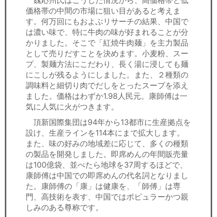
魏応州氏はこうした情況から、高価格帯と低
価格帯の中間の市場に狙い目があると考えま
す。何万回にもおよぶリサーチの結果、中国で
は濃い味で、特に牛肉の味が好まれることが分
かりました。そこで「紅焼牛肉麺」を主力製品
として売りだすことを決めます。小麦粉、スー
プ、製麺方法にこだわり、長く湯に浸しても麺
にこしが残るようにしました。また、２種類の
調味料と細切り肉でだしをとったスープを添え
ました。価格はわずか1.98人民元。康師傅は一
気に人気に火がつきます。
頂新国際集団は94年から13都市に生産拠点を
設け、生産ラインを114本にまで拡大します。
また、味の好みの地域差に応じて、多くの種類
の製品を開発しました。即席めんの年間販売量
は100億袋、並べたら地球を37周するほどで、
康師傅は中国での即席めんの代名詞となりまし
た。康師傅の「康」は健康を、「師傅」は専
門、高技術を表す、中国ではポピュラーかつ親
しみのある尊称です。